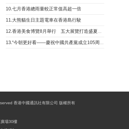
10.七月香港總雨量較正常值高超一倍
11.大熊貓生日主題電車在香港島行駛
12.香港美食博覽8月舉行 五大展覽打造盛夏嘉年華
13.“今朝更好看——慶祝中國共產黨成立105周年名家作品展”6日起舉行
ights Reserved 香港中國通訊社有限公司 版權所有
廣場30樓