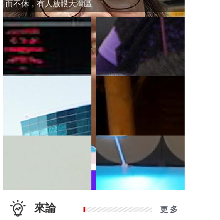
而不休，有人放眼大灣區
來論
更 多