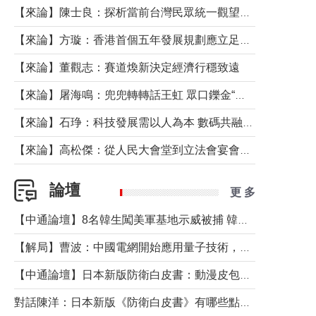
【來論】陳士良：探析當前台灣民眾統一觀望心態的深層成因
【來論】方璇：香港首個五年發展規劃應立足民生務實前行
【來論】董觀志：賽道煥新決定經濟行穩致遠
【來論】屠海鳴：兜兜轉轉話王虹 眾口鑠金“一邊倒”
【來論】石琤：科技發展需以人為本 數碼共融不應讓長者放棄傳統生活方式
【來論】高松傑：從人民大會堂到立法會宴會廳——香港管治新範式的完整拼圖
論壇
更 多
【中通論壇】8名韓生闖美軍基地示威被捕 韓國年輕人反美情緒從何而來？
【解局】曹波：中國電網開始應用量子技術，以後會不再停電嗎？
【中通論壇】日本新版防衛白皮書：動漫皮包藏不住軍國野心
對話陳洋：日本新版《防衛白皮書》有哪些點值得警惕？