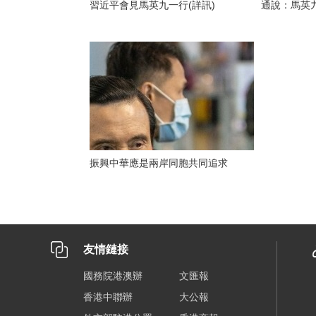
習近平會見馬英九一行(詳訊)
通說：馬英
振興中華應是兩岸同胞共同追求
友情鏈接
國務院港澳辦
文匯報
香港中聯辦
大公報