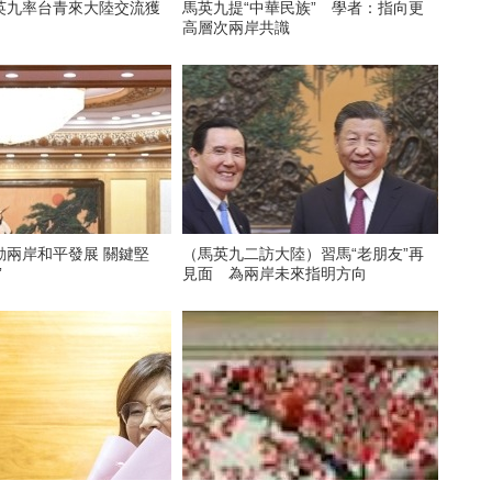
英九率台青來大陸交流獲
馬英九提“中華民族” 學者：指向更
高層次兩岸共識
動兩岸和平發展 關鍵堅
（馬英九二訪大陸）習馬“老朋友”再
”
見面 為兩岸未來指明方向