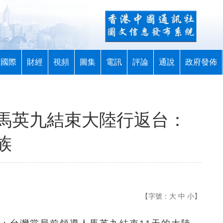
國際
財經
視頻
圖集
電訊
評論
通說
政府發佈
馬英九結束大陸行返台：
族
【字號：
大
中
小
】