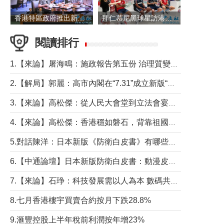
香港特區政府推出新一批銀色債券 每手1萬元保底息4.25厘
拜仁慕尼黑球星訪港 與球迷近距離互動
閱讀排行
1.【來論】屠海鳴：施政報告第五份 治理質變脈絡清
2.【解局】郭麗：高市內閣在“7.31”成立新版“特高課”意欲何為？
3.【來論】高松傑：從人民大會堂到立法會宴會廳——香港管治新範式的完整拼圖
4.【來論】高松傑：香港穩如磐石，背靠祖國才是真正的“終極護城河”
5.對話陳洋：日本新版《防衛白皮書》有哪些點值得警惕？
6.【中通論壇】日本新版防衛白皮書：動漫皮包藏不住軍國野心
7.【來論】石琤：科技發展需以人為本 數碼共融不應讓長者放棄傳統生活方式
8.七月香港樓宇買賣合約按月下跌28.8%
9.滙豐控股上半年稅前利潤按年增23%