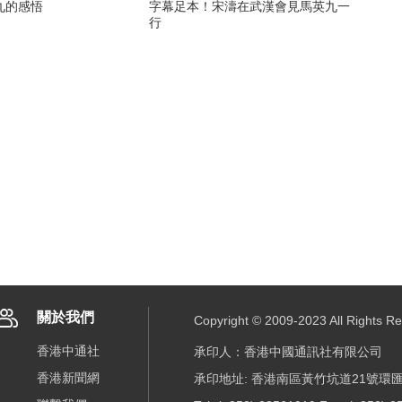
九的感悟
字幕足本！宋濤在武漢會見馬英九一
行
關於我們
Copyright © 2009-2023 All R
香港中通社
承印人：香港中國通訊社有限公司
香港新聞網
承印地址: 香港南區黃竹坑道21號環匯