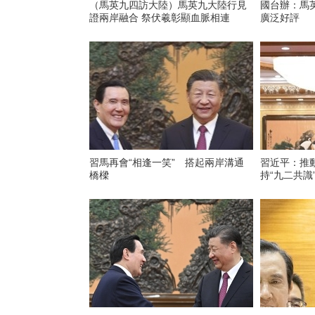
（馬英九四訪大陸）馬英九大陸行見
國台辦：馬
證兩岸融合 祭伏羲彰顯血脈相連
廣泛好評
習馬再會“相逢一笑” 搭起兩岸溝通
習近平：推
橋樑
持“九二共識