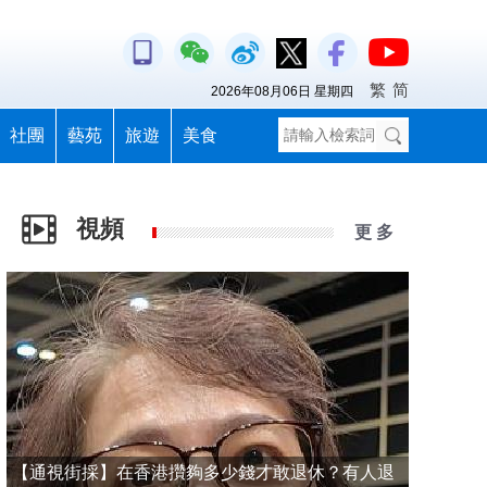
繁
简
2026年08月06日 星期四
社團
藝苑
旅遊
美食
視頻
更 多
【通視街採】在香港攢夠多少錢才敢退休？有人退