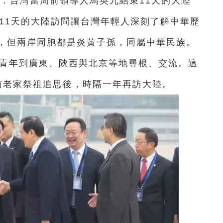
息：台灣當局前領導人馬英九結束11天的大陸
11天的大陸訪問讓台灣年輕人深刻了解中華歷
，但兩岸同胞都是炎黃子孫，同屬中華民族。
灣青年到廣東、陝西與北京等地尋根、交流。這
南老家祭祖追思後，時隔一年再訪大陸。