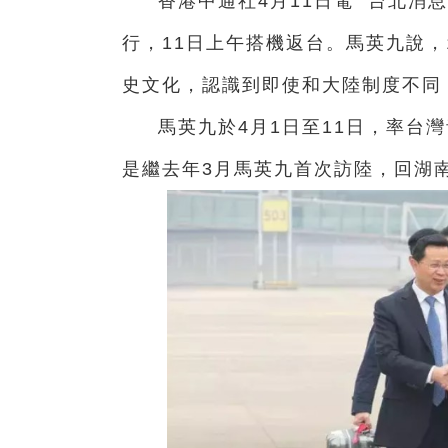
香港中通社4月11日電 台北消
行，11日上午搭機返台。馬英九說，
史文化，認識到即使和大陸制度不同
馬英九於4月1日至11日，率台
是繼去年3月馬英九首次訪陸，回湖