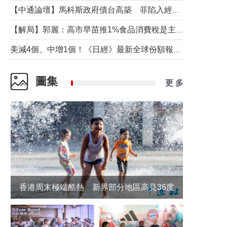
【中通論壇】馬科斯政府債台高築 菲陷入經濟困境與南海對抗惡循環？
【解局】郭麗：高市早苗推1%食品消費稅是主動作為還是被迫“飲鴆止渴”
美減4個、中增1個！《日經》最新全球份額報告透露了什麼？
圖集
更 多
香港周末極端酷熱 新界部分地區高見36度