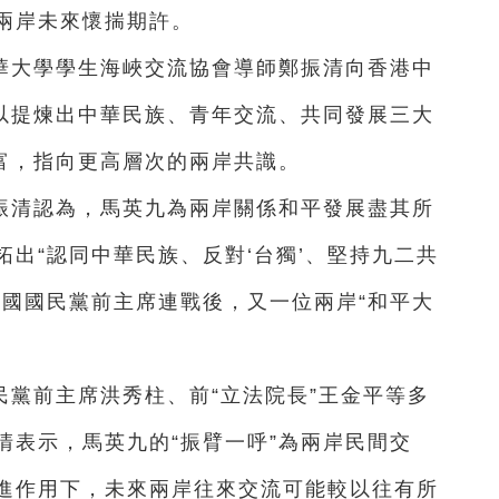
兩岸未來懷揣期許。
華大學學生海峽交流協會導師鄭振清向香港中
可以提煉出中華民族、青年交流、共同發展三大
豐富，指向更高層次的兩岸共識。
振清認為，馬英九為兩岸關係和平發展盡其所
出“認同中華民族、反對‘台獨’、堅持九二共
中國國民黨前主席連戰後，又一位兩岸“和平大
黨前主席洪秀柱、前“立法院長”王金平等多
清表示，馬英九的“振臂一呼”為兩岸民間交
進作用下，未來兩岸往來交流可能較以往有所