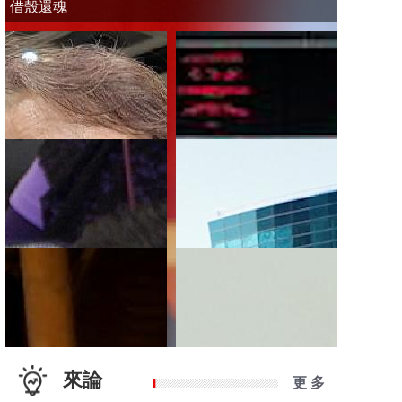
借殼還魂
來論
更 多