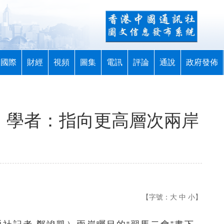
國際
財經
視頻
圖集
電訊
評論
通說
政府發佈
” 學者：指向更高層次兩岸
【字號：
大
中
小
】