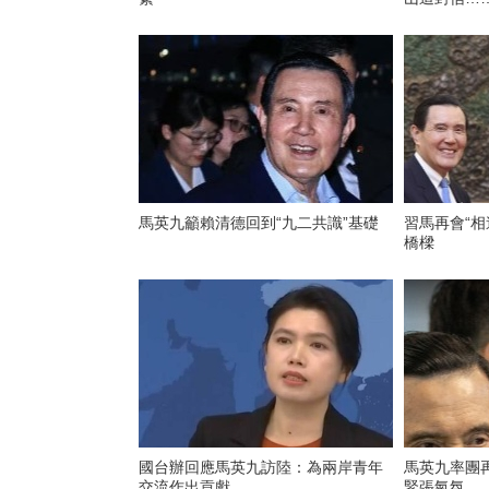
馬英九籲賴清德回到“九二共識”基礎
習馬再會“相
橋樑
國台辦回應馬英九訪陸：為兩岸青年
馬英九率團
交流作出貢獻
緊張氣氛