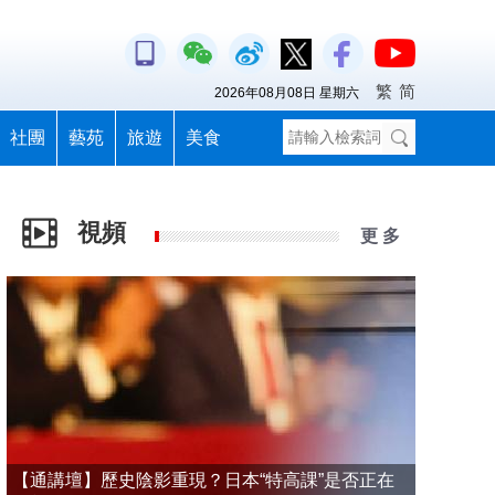
繁
简
2026年08月08日 星期六
社團
藝苑
旅遊
美食
視頻
更 多
【通講壇】歷史陰影重現？日本“特高課”是否正在