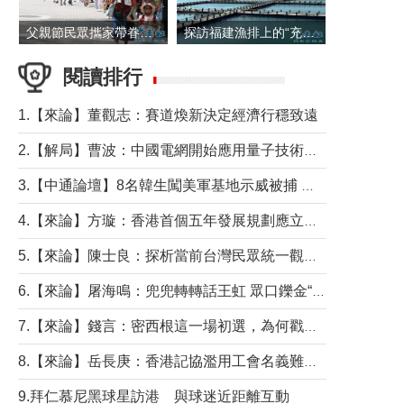
父親節民眾攜家帶眷出遊
探訪福建漁排上的“充電寶”
閱讀排行
1.【來論】董觀志：賽道煥新決定經濟行穩致遠
2.【解局】曹波：中國電網開始應用量子技術，以後會不再停電嗎？
3.【中通論壇】8名韓生闖美軍基地示威被捕 韓國年輕人反美情緒從何而來？
4.【來論】方璇：香港首個五年發展規劃應立足民生務實前行
5.【來論】陳士良：探析當前台灣民眾統一觀望心態的深層成因
6.【來論】屠海鳴：兜兜轉轉話王虹 眾口鑠金“一邊倒”
7.【來論】錢言：密西根這一場初選，為何戳中了兩黨最痛的神經？
8.【來論】岳長庚：香港記協濫用工會名義難逃法律制裁
9.拜仁慕尼黑球星訪港 與球迷近距離互動