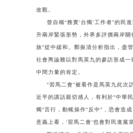
改觀。
曾自稱“務實‘台獨’工作者”的民
升兩岸緊張形勢，外界多評價兩岸關係
旅”從中緩和。鄭振清分析指出，盡
社會輿論難以對馬英九的參訪形成一
中間力量的肯定。
“習馬二會”被看作是馬英九此次
近平的講話親切感人，有利於“中華民
獨”言行，動輒操作“反中”，恐會造
意義上看，‘習馬二會’也會對民進黨