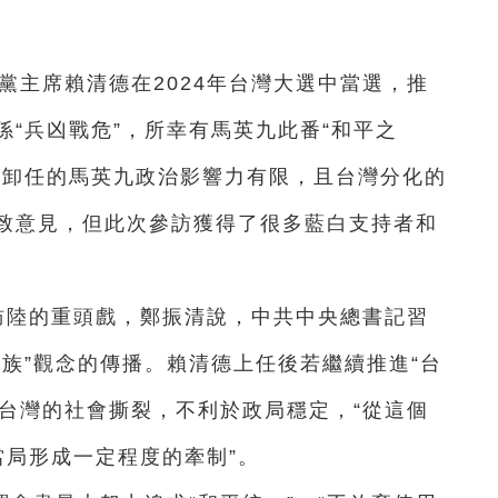
進黨主席賴清德在2024年台灣大選中當選，推
“兵凶戰危”，所幸有馬英九此番“和平之
管卸任的馬英九政治影響力有限，且台灣分化的
致意見，但此次參訪獲得了很多藍白支持者和
訪陸的重頭戲，鄭振清說，中共中央總書記習
族”觀念的傳播。賴清德上任後若繼續推進“台
成台灣的社會撕裂，不利於政局穩定，“從這個
當局形成一定程度的牽制”。