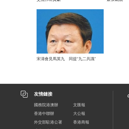
宋濤會見馬英九 同提“九二共識”
友情鏈接
國務院港澳辦
文匯報
香港中聯辦
大公報
外交部駐港公署
香港商報