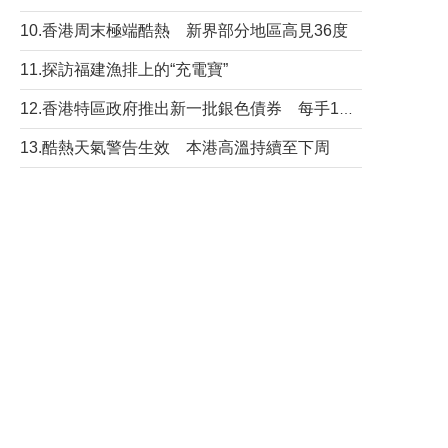
10.香港周末極端酷熱 新界部分地區高見36度
11.探訪福建漁排上的“充電寶”
12.香港特區政府推出新一批銀色債券 每手1萬元保底息4.25厘
13.酷熱天氣警告生效 本港高溫持續至下周