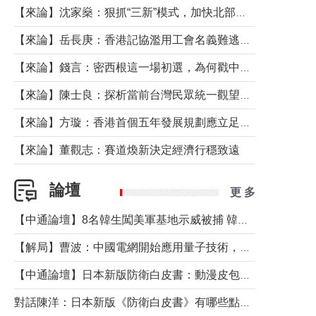
【來論】沈家燊：狠抓“三新”模式，加快北部都會區建設
【來論】岳長庚：香港記協濫用工會名義難逃法律制裁
【來論】錢言：密西根這一場初選，為何戳中了兩黨最痛的神經？
【來論】陳士良：探析當前台灣民眾統一觀望心態的深層成因
【來論】方璇：香港首個五年發展規劃應立足民生務實前行
【來論】董觀志：賽道煥新決定經濟行穩致遠
論壇
更 多
【中通論壇】8名韓生闖美軍基地示威被捕 韓國年輕人反美情緒從何而來？
【解局】曹波：中國電網開始應用量子技術，以後會不再停電嗎？
【中通論壇】日本新版防衛白皮書：動漫皮包藏不住軍國野心
對話陳洋：日本新版《防衛白皮書》有哪些點值得警惕？