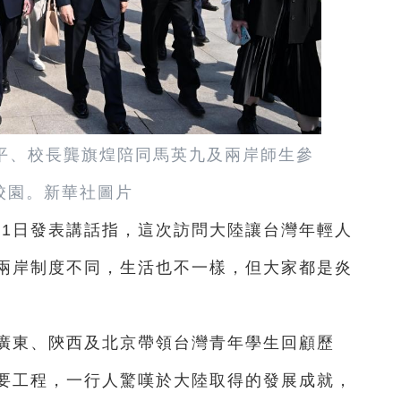
平、校長龔旗煌陪同馬英九及兩岸師生參
校園。新華社圖片
11日發表講話指，這次訪問大陸讓台灣年輕人
兩岸制度不同，生活也不一樣，但大家都是炎
在廣東、陝西及北京帶領台灣青年學生回顧歷
要工程，一行人驚嘆於大陸取得的發展成就，