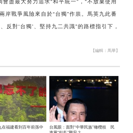
會盡最大努力追求“和平統一”，“不放棄使用
此兩岸戰爭風險來自於“台獨”作祟。馬英九此番
、反對‘台獨’、堅持九二共識”的路標指引下，
【編輯：馬華】
九在福建看到百年前孫中
台風眼：面對“中華民族”橄欖枝 民
…
進黨“針扎”難安？