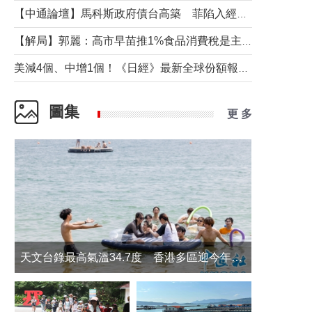
【中通論壇】馬科斯政府債台高築 菲陷入經濟困境與南海對抗惡循環？
【解局】郭麗：高市早苗推1%食品消費稅是主動作為還是被迫“飲鴆止渴”
美減4個、中增1個！《日經》最新全球份額報告透露了什麼？
圖集
更 多
天文台錄最高氣溫34.7度 香港多區迎今年最熱一天