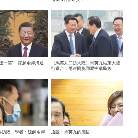
逢一笑” 搭起兩岸溝通
（馬英九二訪大陸）馬英九結束大陸
行返台：兩岸同胞同屬中華民族
再訪陸 學者：緩解兩岸
通說：馬英九的感悟