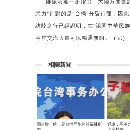
鄭振清進一步指出，大陸方面強調
武力”針對的是“台獨”分裂行徑，因
訪陸之行已經證明，在“認同中華民族
兩岸交流大道可以暢通無阻。（完）
相關新聞
國台辦：統一是台灣同胞利益福祉所
通說：馬英
繫
山這封信…