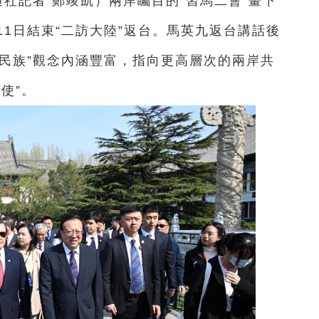
通社記者 鄭竣凱）兩岸矚目的“習馬二會”畫下
1日結束“二訪大陸”返台。馬英九返台講話後
華民族”觀念內涵豐富，指向更高層次的兩岸共
使”。