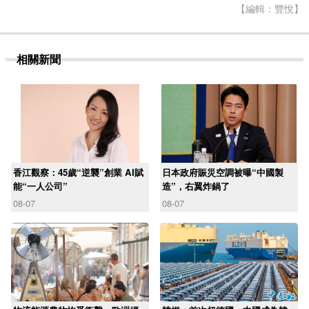
【編輯：豐悅】
相關新聞
香江觀察：45歲“逆襲”創業 AI賦
日本政府賑災空調被曝“中國製
能“一人公司”
造”，右翼炸鍋了
08-07
08-07