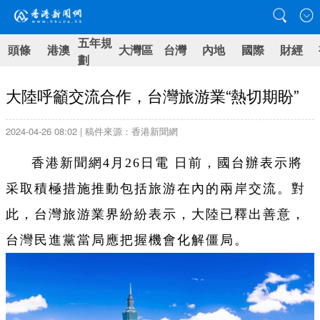
五年規
頭條
港澳
大灣區
台灣
內地
國際
財經
劃
大陸呼籲交流合作，台灣旅游業“熱切期盼”
2024-04-26 08:02 | 稿件來源：香港新聞網
香港新聞網4月26日電 日前，國台辦表示將
采取積極措施推動包括旅游在內的兩岸交流。對
此，台灣旅游業界紛紛表示，大陸已釋出善意，
台灣民進黨當局應把握機會化解僵局。