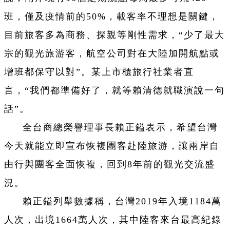
班，僅及疫情前的50%，載客率不理想是關鍵，
目前旅客多為商務、探親等剛性需求，“少了最大
宗的觀光旅游客，航空公司對在大陸加開航點或
增班都保守以對”。某上市櫃旅行社業者直
言，“我們都準備好了，就等賴清德就職演說一句
話”。
全台商總榮譽理事長賴正鎰表示，希望台灣
今天就能立即宣布恢複團客赴陸旅游，讓兩岸自
由行與團客全面恢複，回到8年前的觀光交流盛
況。
賴正鎰列舉數據稱，台灣2019年入境1184萬
人次，出境1664萬人次，其中陸客來台最高紀錄