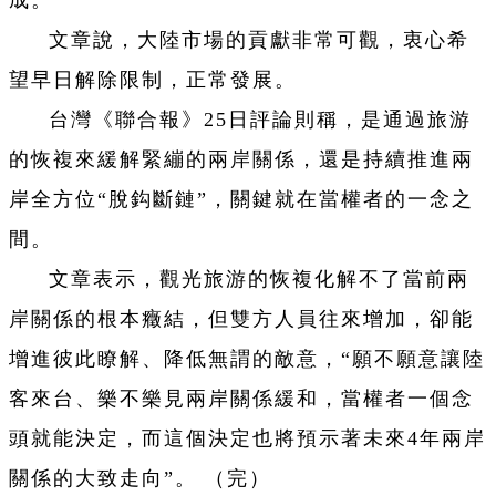
成。
文章說，大陸市場的貢獻非常可觀，衷心希
望早日解除限制，正常發展。
台灣《聯合報》25日評論則稱，是通過旅游
的恢複來緩解緊繃的兩岸關係，還是持續推進兩
岸全方位“脫鈎斷鏈”，關鍵就在當權者的一念之
間。
文章表示，觀光旅游的恢複化解不了當前兩
岸關係的根本癥結，但雙方人員往來增加，卻能
增進彼此瞭解、降低無謂的敵意，“願不願意讓陸
客來台、樂不樂見兩岸關係緩和，當權者一個念
頭就能決定，而這個決定也將預示著未來4年兩岸
關係的大致走向”。 （完）