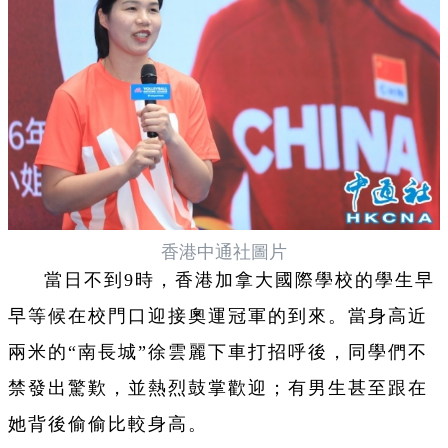
香港中通社圖片
當日不到9時，香港加拿大國際學校的學生早
早等候在校門口迎接奧運冠軍的到來。當身高近
兩米的“南長城”徐雲麗下車打招呼後，同學們不
禁發出驚歎，並熱烈鼓掌歡迎；有男生甚至跟在
她背後偷偷比較身高。