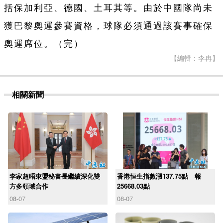
括保加利亞、德國、土耳其等。由於中國隊尚未
獲巴黎奧運參賽資格，球隊必須通過該賽事確保
奧運席位。（完）
【編輯：李冉】
相關新聞
李家超晤東盟秘書長繼續深化雙
香港恒生指數漲137.75點 報
方多領域合作
25668.03點
08-07
08-07