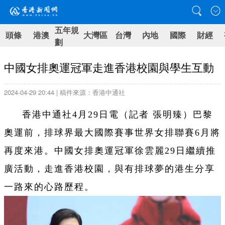
五年規
頭條
港澳
大灣區
台灣
內地
國際
財經
劃
中國女排奧運冠軍走進香港校園與學生互動
2024-04-29 20:44 | 稿件來源：香港中通社
香港中通社4月29日電（記者 張明臻）巴黎
奧運前，排球界最大國際賽事世界女排聯賽6月將
再度來港。中國女排奧運冠軍徐雲麗29日繼續推
廣活動，走進香港校園，與有排球夢的港生分享
一路來的心路歷程。