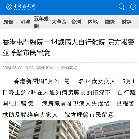
五年規
頭條
港澳
大灣區
台灣
內地
國際
財經
劃
香港屯門醫院一14歲病人自行離院 院方報警
並呼籲市民留意
2024-05-02 10:33 | 稿件來源：香港新聞網
香港新聞網5月2日電 一名14歲女病人，5月1
日晚上約7時在未通知病房職員的情況下，自行離
開屯門醫院。 病房職員發現病人失蹤後，已報警
求助及聯絡病人家人，院方呼籲市民留意。