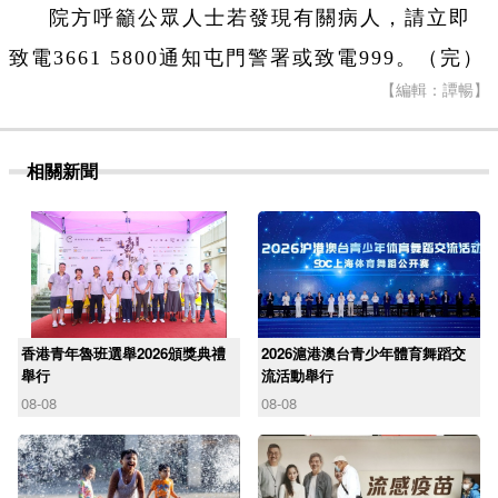
院方呼籲公眾人士若發現有關病人，請立即
致電3661 5800通知屯門警署或致電999。（完）
【編輯：譚暢】
相關新聞
香港青年魯班選舉2026頒獎典禮
2026滬港澳台青少年體育舞蹈交
舉行
流活動舉行
08-08
08-08