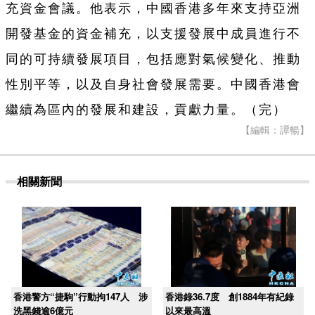
充資金會議。他表示，中國香港多年來支持亞洲
開發基金的資金補充，以支援發展中成員進行不
同的可持續發展項目，包括應對氣候變化、推動
性別平等，以及自身社會發展需要。中國香港會
繼續為區內的發展和建設，貢獻力量。（完）
【編輯：譚暢】
相關新聞
香港警方“捷駒”行動拘147人 涉
香港錄36.7度 創1884年有紀錄
洗黑錢逾6億元
以來最高溫