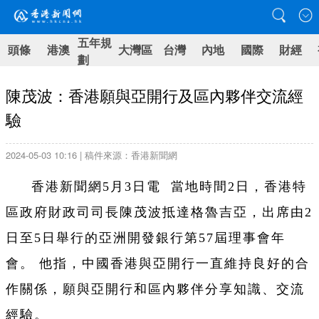
五年規
頭條
港澳
大灣區
台灣
內地
國際
財經
劃
陳茂波：香港願與亞開行及區內夥伴交流經
驗
2024-05-03 10:16 | 稿件來源：香港新聞網
香港新聞網5月3日電
當地時間2日，香港特
區政府財政司司長陳茂波抵達格魯吉亞，出席由2
日至5日舉行的亞洲開發銀行第57屆理事會年
會。 他指，中國香港與亞開行一直維持良好的合
作關係，願與亞開行和區內夥伴分享知識、交流
經驗。