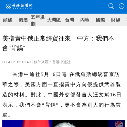
五年規
頭條
港澳
大灣區
台灣
內地
國際
財經
劃
美指責中俄正常經貿往來 中方：我們不
會“背鍋”
2024-05-16 18:49 | 稿件來源：香港中通社
香港中通社5月16日電 在俄羅斯總統普京訪
華之際，美國方面一直指責中方向俄提供武器製
造的材料。對此，中國外交部發言人汪文斌16日
表示，我們不會“背鍋”，更不會為別人的行為買
單。