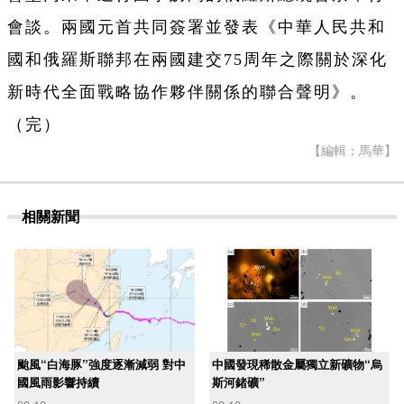
會談。兩國元首共同簽署並發表《中華人民共和
國和俄羅斯聯邦在兩國建交75周年之際關於深化
新時代全面戰略協作夥伴關係的聯合聲明》。
（完）
【編輯：馬華】
相關新聞
颱風“白海豚”強度逐漸減弱 對中
中國發現稀散金屬獨立新礦物“烏
國風雨影響持續
斯河鍺礦”