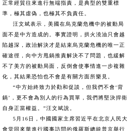
正常經貿往來進行無端指責，是典型的雙重標
準，極其虛偽，也極其不負責任。
汪文斌表示，美國在烏克蘭危機中的被動局
面不是中方造成的。事實證明，拱火澆油只會越
陷越深，政治解決才是結束烏克蘭危機的唯一正
確途徑，向中方甩鍋推責解決不了問題，也緩解
不了美方的被動局面，反倒會使事情進一步複雜
化，其結果恐怕也不會是有關方面所樂見。
“中方始終致力於勸和促談，但我們不會‘背
鍋’，更不會為別人的行為買單，我們將堅決捍衛
自身正當權益。”汪文斌說。
5月16日，中國國家主席習近平在北京人民大
會堂同來華進行國事訪問的俄羅斯總統普京舉行