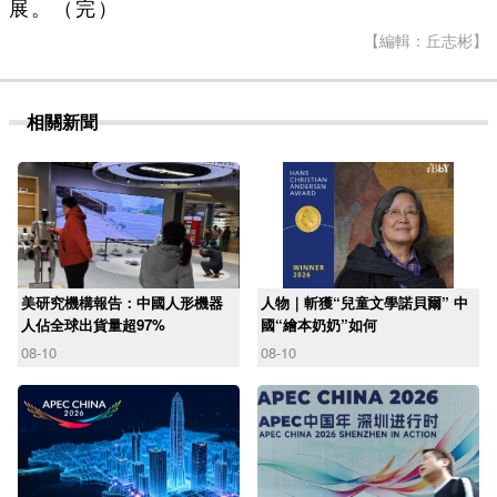
展。（完）
【編輯：丘志彬】
相關新聞
美研究機構報告：中國人形機器
人物｜斬獲“兒童文學諾貝爾” 中
人佔全球出貨量超97%
國“繪本奶奶”如何
08-10
08-10