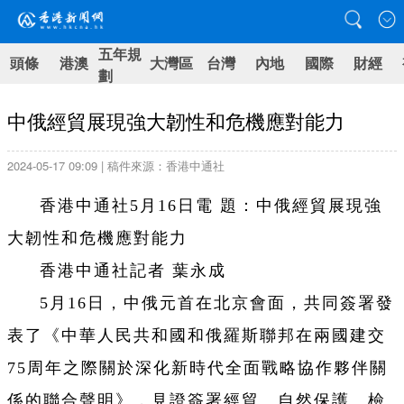
五年規
頭條
港澳
大灣區
台灣
內地
國際
財經
劃
中俄經貿展現強大韌性和危機應對能力
2024-05-17 09:09 | 稿件來源：香港中通社
香港中通社5月16日電 題：中俄經貿展現強
大韌性和危機應對能力
香港中通社記者 葉永成
5月16日，中俄元首在北京會面，共同簽署發
表了《中華人民共和國和俄羅斯聯邦在兩國建交
75周年之際關於深化新時代全面戰略協作夥伴關
係的聯合聲明》，見證簽署經貿、自然保護、檢