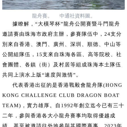
龍舟賽。 中通社資料圖。
據瞭解，“大橫琴杯”龍舟公開賽暨斗門龍舟
邀請賽由珠海市政府主辦，參賽隊伍中，24支分
別來自香港、澳門、廣州、深圳、順德、中山等
公開組隊伍，15支來自珠海各區、高等院校、社
會團體、各鎮（街）及村居等組成珠海本土隊伍
共同上演水上版“速度與激情”。
代表香港出征的是香港戰毅會龍舟隊(HONG
KONG CHALLENGE CLUB DRAGON BOAT
TEAM)，實力雄厚。自1992年創立迄今已有三十
二年，參與香港各大小龍舟賽事均取得優越成
績，甚至被邀請往外地參與其國際賽事。2023年