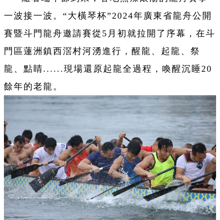
一波接一波。“大橫琴杯”2024年廣東省龍舟公開
賽暨斗門龍舟邀請賽從5月初就拉開了序幕，在斗
門區蓮洲鎮西滘村河湧進行，醒龍、起龍、祭
龍、點睛......現場還原起龍全過程，喚醒沉睡20
餘年的老龍。