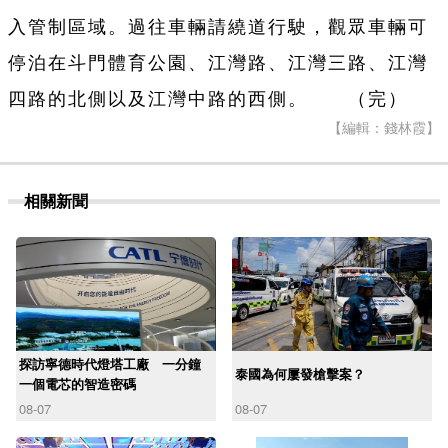
入管制區域。過往車輛請繞道行駛，觀眾車輛可
停泊在斗門體育公園、江灣路、江灣三路、江灣
四路的北側以及江灣中路的西側。 （完）
【編輯：錢林霞】
相關新聞
探訪寧德時代燈塔工廠 一分鐘
泰國為何屢發槍擊案？
一個電芯的智造密碼
08-07
08-07