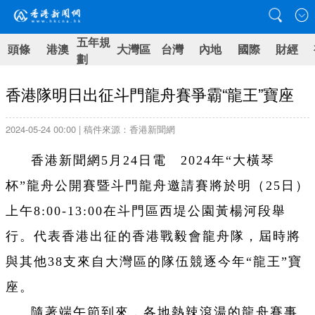
五年規
頭條
港澳
大灣區
台灣
內地
國際
財經
劃
香港隊明日出征斗門龍舟賽爭霸“龍王”寶座
2024-05-24 00:00 | 稿件來源：香港新聞網
香港新聞網5月24日電 2024年“大橫琴
杯”龍舟公開賽暨斗門龍舟邀請賽將於明（25日）
上午8:00-13:00在斗門區西堤公園黃楊河段舉
行。代表香港出征的香港戰毅會龍舟隊，屆時將
與其他38支來自大灣區的隊伍競逐今年“龍王”寶
座。
隨著端午節到來，各地熱辣滾湯的龍舟賽事