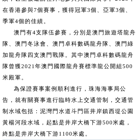
在香港參與7個賽事，獲得冠軍3個、亞軍3個、
季軍4個的佳績。
澳門有4支隊伍參賽，分別是澳門旅遊塔龍舟
隊、澳門冬泳會、澳門卓科數碼龍舟隊、澳門綠
加龍舟隊四支澳門戰隊。其中澳門卓科數碼龍舟
隊曾獲2021年澳門國際龍舟賽標準龍公開組500
米殿軍。
為保證賽事案例順利進行，珠海海事局公
告，就有關賽事進行臨時水上交通管制，交通管
制水域包括：泥灣門水道斗門區井岸鎮西堤公園
黃楊河段水域，起點是井岸大橋下游500米處，
終點是井岸大橋下游1100米處。