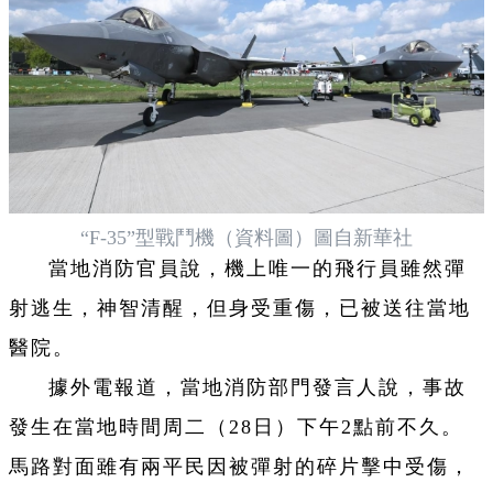
“F-35”型戰鬥機（資料圖）圖自新華社
當地消防官員說，機上唯一的飛行員雖然彈
射逃生，神智清醒，但身受重傷，已被送往當地
醫院。
據外電報道，當地消防部門發言人說，事故
發生在當地時間周二（28日）下午2點前不久。
馬路對面雖有兩平民因被彈射的碎片擊中受傷，