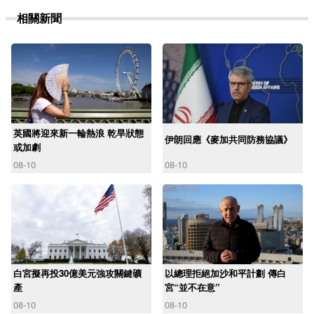
相關新聞
英國將迎來新一輪熱浪 乾旱狀態
伊朗回應《麥加共同防務協議》
或加劇
08-10
08-10
白宮擬再投30億美元強攻關鍵礦
以總理拒絕加沙和平計劃 傳白
產
宮“並不在意”
08-10
08-10