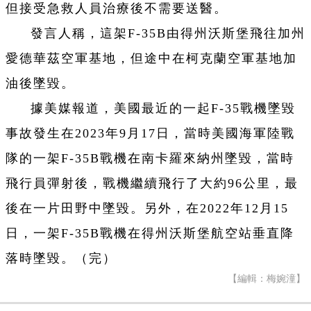
但接受急救人員治療後不需要送醫。
發言人稱，這架F-35B由得州沃斯堡飛往加州
愛德華茲空軍基地，但途中在柯克蘭空軍基地加
油後墜毀。
據美媒報道，美國最近的一起F-35戰機墜毀
事故發生在2023年9月17日，當時美國海軍陸戰
隊的一架F-35B戰機在南卡羅來納州墜毀，當時
飛行員彈射後，戰機繼續飛行了大約96公里，最
後在一片田野中墜毀。另外，在2022年12月15
日，一架F-35B戰機在得州沃斯堡航空站垂直降
落時墜毀。（完）
【編輯：梅婉潼】