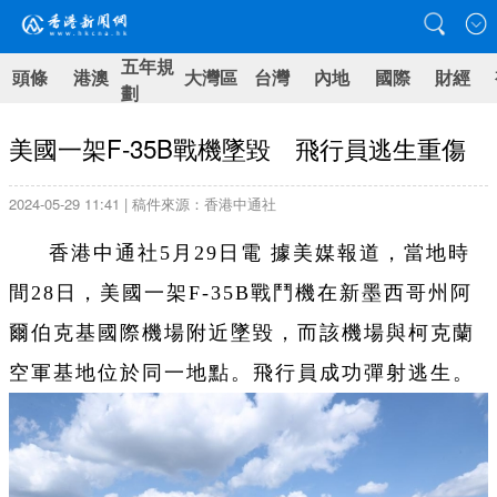
五年規
頭條
港澳
大灣區
台灣
內地
國際
財經
劃
美國一架F-35B戰機墜毀 飛行員逃生重傷
2024-05-29 11:41 | 稿件來源：香港中通社
香港中通社5月29日電 據美媒報道，當地時
間28日，美國一架F-35B戰鬥機在新墨西哥州阿
爾伯克基國際機場附近墜毀，而該機場與柯克蘭
空軍基地位於同一地點。飛行員成功彈射逃生。