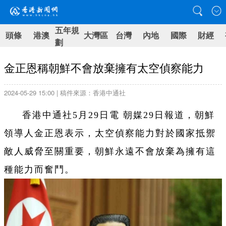
五年規
頭條
港澳
大灣區
台灣
內地
國際
財經
劃
金正恩稱朝鮮不會放棄擁有太空偵察能力
2024-05-29 15:00 | 稿件來源：香港中通社
香港中通社5月29日電 朝媒29日報道，朝鮮
領導人金正恩表示，太空偵察能力對於國家抵禦
敵人威脅至關重要，朝鮮永遠不會放棄為擁有這
種能力而奮鬥。