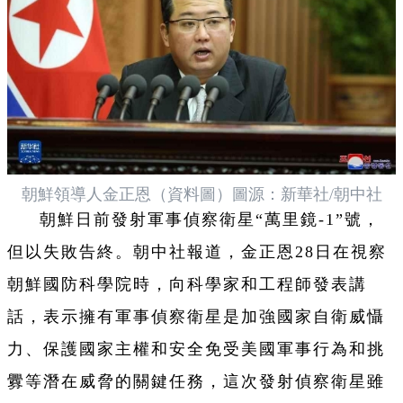
朝鮮領導人金正恩（資料圖）圖源：新華社/朝中社
朝鮮日前發射軍事偵察衛星“萬里鏡-1”號，
但以失敗告終。朝中社報道，金正恩28日在視察
朝鮮國防科學院時，向科學家和工程師發表講
話，表示擁有軍事偵察衛星是加強國家自衛威懾
力、保護國家主權和安全免受美國軍事行為和挑
釁等潛在威脅的關鍵任務，這次發射偵察衛星雖