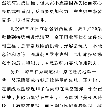
然沒有完成目標，但大家不應該因為失敗而灰心
喪氣或被嚇倒，反而要更加努力，在失敗中學習
更多，取得更大進步。
對於韓軍20日在朝發射衛星後，派出約20架
戰機到接壤朝邊境演習，金正恩批評韓公然侵犯
朝主權，是非常危險的挑釁，形容是玩火，不能
忽視和原諒，強調朝會嚴肅應對，包括維持發動
戰爭的意志和能力，令敵對勢力妄想使用武力。
另外，韓軍在京畿道和江原道邊境地區一
帶，發現懷疑載有朝反韓傳單的氣球。軍方指，
在前線地區發現10多個氣球在高空飄浮，部分已
落地，其餘仍飄浮在空中，但考慮到已是夜晚時
段，未有擊落氣球，而是劃分區域進行監視。據