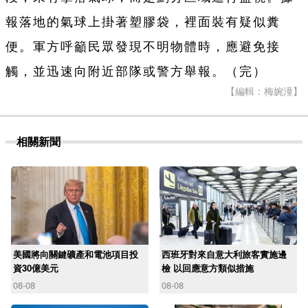
報落地的氣球上掛著塑膠袋，裡面裝有疑似糞
便。軍方呼籲民眾發現不明物體時，應避免接
觸，並迅速向附近部隊或警方舉報。（完）
【編輯：梅婉潼】
相關新聞
美國將向關鍵礦產和電池項目投
西班牙對來自意大利旅客實施邊
資30億美元
檢 以回應意方類似措施
08-08
08-08