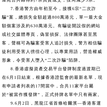
屋苑合共錄得約7宗買賣成交，按周減少3宗。
7.香港警方由年初至今，接獲6宗“二次詐
騙”案，總損失金額超過800萬港元，單一最大金
額個案涉及約630萬港元。有騙徒開設假的網站
或社交媒體專頁，偽冒偵探、法律團隊甚至黑
客，聲稱可為騙案受害人追討損失，警方相信騙
徒利用受害人徬徨心理，以專業用語，營造權威
形象，令受害人墮入“二次詐騙”陷阱。
8.香港虛擬資產交易平台發牌制度過渡期已
在6月1日結束，根據香港證監會的最新名單，現
有申請者列表的17間當中，合共11家平台屬
於“被當作獲發牌”，正式持牌名單中只有兩家。
9.6月2日，黑龍江省首條哈爾濱—香港客運