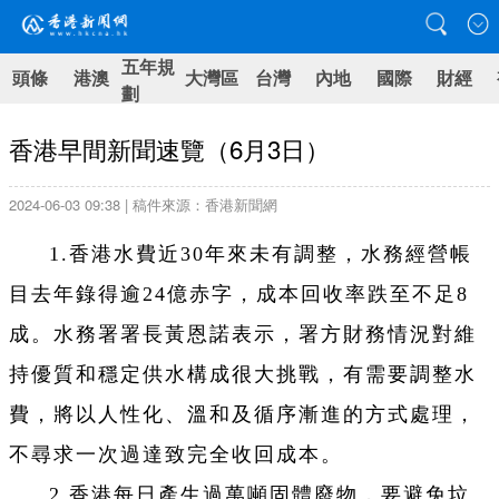
五年規
頭條
港澳
大灣區
台灣
內地
國際
財經
劃
香港早間新聞速覽（6月3日）
2024-06-03 09:38 | 稿件來源：香港新聞網
1.香港水費近30年來未有調整，水務經營帳
目去年錄得逾24億赤字，成本回收率跌至不足8
成。水務署署長黃恩諾表示，署方財務情況對維
持優質和穩定供水構成很大挑戰，有需要調整水
費，將以人性化、溫和及循序漸進的方式處理，
不尋求一次過達致完全收回成本。
2.香港每日產生過萬噸固體廢物，要避免垃