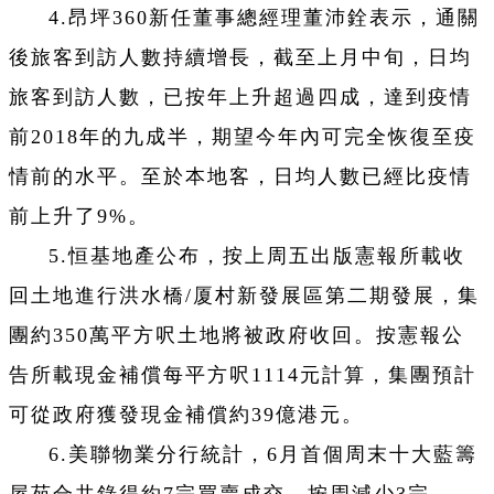
4.昂坪360新任董事總經理董沛銓表示，通關
後旅客到訪人數持續增長，截至上月中旬，日均
旅客到訪人數，已按年上升超過四成，達到疫情
前2018年的九成半，期望今年內可完全恢復至疫
情前的水平。至於本地客，日均人數已經比疫情
前上升了9%。
5.恒基地產公布，按上周五出版憲報所載收
回土地進行洪水橋/厦村新發展區第二期發展，集
團約350萬平方呎土地將被政府收回。按憲報公
告所載現金補償每平方呎1114元計算，集團預計
可從政府獲發現金補償約39億港元。
6.美聯物業分行統計，6月首個周末十大藍籌