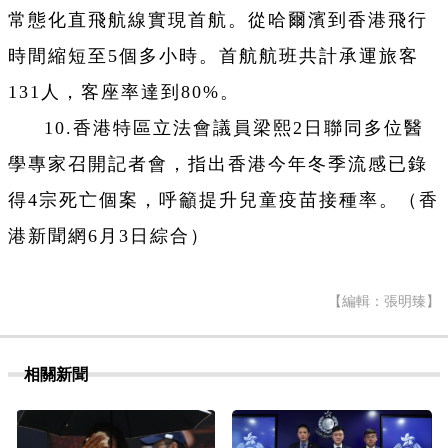
常態化直飛航線實現首航。從哈爾濱到香港飛行
時間縮短至5個多小時。首航航班共計承運旅客
131人，客座率達到80%。
10.香港特區立法會議員梁熙2日聯同多位醫
學專家召開記者會，指出香港今年冬季流感已錄
得4宗死亡個案，呼籲提升兒童疫苗接種率。（香
港新聞網6月3日綜合）
【編輯：張明臻】
相關新聞