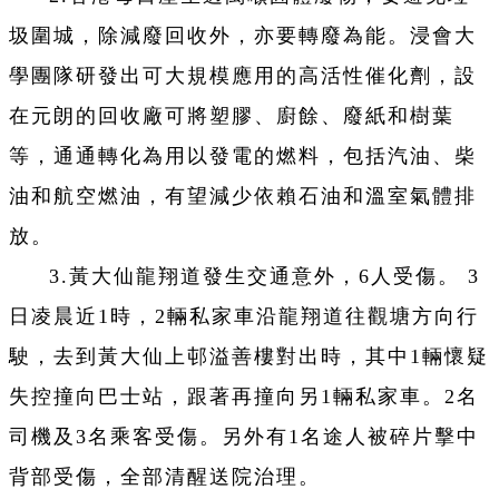
圾圍城，除減廢回收外，亦要轉廢為能。浸會大
學團隊研發出可大規模應用的高活性催化劑，設
在元朗的回收廠可將塑膠、廚餘、廢紙和樹葉
等，通通轉化為用以發電的燃料，包括汽油、柴
油和航空燃油，有望減少依賴石油和溫室氣體排
放。
3.黃大仙龍翔道發生交通意外，6人受傷。 3
日凌晨近1時，2輛私家車沿龍翔道往觀塘方向行
駛，去到黃大仙上邨溢善樓對出時，其中1輛懷疑
失控撞向巴士站，跟著再撞向另1輛私家車。2名
司機及3名乘客受傷。另外有1名途人被碎片擊中
背部受傷，全部清醒送院治理。