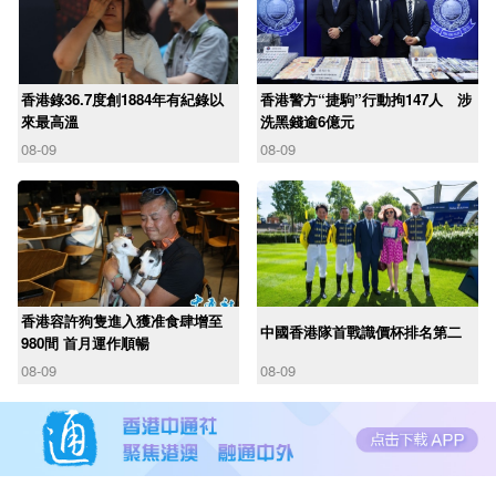
香港錄36.7度創1884年有紀錄以
香港警方“捷駒”行動拘147人 涉
來最高溫
洗黑錢逾6億元
08-09
08-09
香港容許狗隻進入獲准食肆增至
中國香港隊首戰識價杯排名第二
980間 首月運作順暢
08-09
08-09