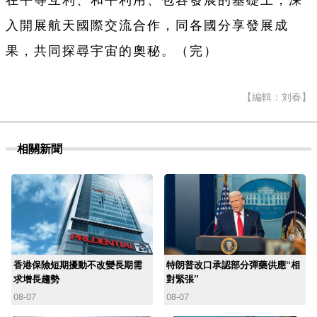
在平等互利、和平利用、包容發展的基礎上，深
入開展航天國際交流合作，同各國分享發展成
果，共同探尋宇宙的奧秘。（完）
【編輯：刘春】
相關新聞
香港保險短期擾動不改變長期需
特朗普改口承認部分彈藥供應“相
求增長趨勢
對緊張”
08-07
08-07