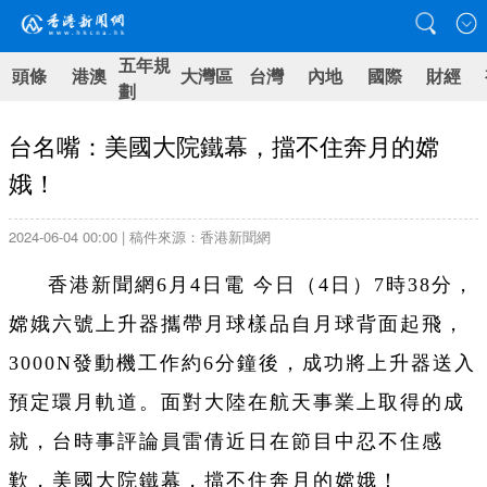
五年規
頭條
港澳
大灣區
台灣
內地
國際
財經
劃
台名嘴：美國大院鐵幕，擋不住奔月的嫦
娥！
2024-06-04 00:00 | 稿件來源：香港新聞網
香港新聞網6月4日電 今日（4日）7時38分，
嫦娥六號上升器攜帶月球樣品自月球背面起飛，
3000N發動機工作約6分鐘後，成功將上升器送入
預定環月軌道。面對大陸在航天事業上取得的成
就，台時事評論員雷倩近日在節目中忍不住感
歎，美國大院鐵幕，擋不住奔月的嫦娥！