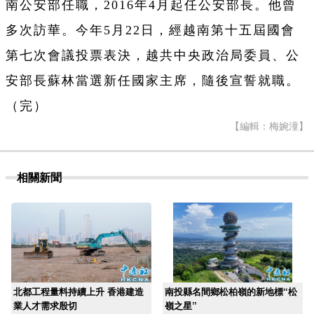
南公安部任職，2016年4月起任公安部長。他曾
多次訪華。今年5月22日，經越南第十五屆國會
第七次會議投票表決，越共中央政治局委員、公
安部長蘇林當選新任國家主席，隨後宣誓就職。
（完）
【編輯：梅婉潼】
相關新聞
北都工程量料持續上升 香港建造
南投縣名間鄉松柏嶺的新地標“松
業人才需求殷切
嶺之星”