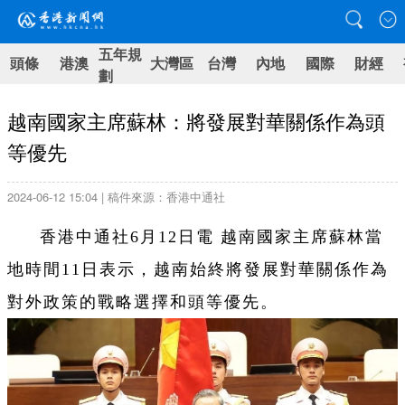
五年規
頭條
港澳
大灣區
台灣
內地
國際
財經
劃
越南國家主席蘇林：將發展對華關係作為頭
等優先
2024-06-12 15:04 | 稿件來源：香港中通社
香港中通社6月12日電 越南國家主席蘇林當
地時間11日表示，越南始終將發展對華關係作為
對外政策的戰略選擇和頭等優先。