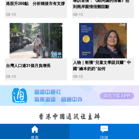
專訪雷倩：《給阿嬤的情書》想
港股升269點 分析稱後市有支撐
到兩岸親情很難阻斷
08-10
08-10
人物｜斬獲“兒童文學諾貝爾” 中
台灣人口連31個月負增長
國“繪本奶奶”如何
08-10
08-10
首頁
訪談