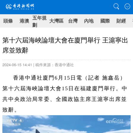
五年規
頭條
港澳
大灣區
台灣
內地
國際
財經
劃
第十六屆海峽論壇大會在廈門舉行 王滬寧出
席並致辭
2024-06-15 14:41 | 稿件來源：香港中通社
香港中通社廈門6月15日電（記者 施鑫岳）
第十六屆海峽論壇大會15日在福建廈門舉行。中
共中央政治局常委、全國政協主席王滬寧出席並
致辭。