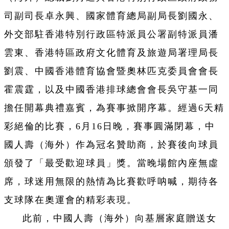
司副司長卓永興、國家體育總局副局長劉國永、
外交部駐香港特別行政區特派員公署副特派員潘
雲東、香港特區政府文化體育及旅遊局署理局長
劉震、中國香港體育協會暨奧林匹克委員會會長
霍震霆，以及中國香港排球總會會長吳守基一同
擔任開幕典禮嘉賓，為賽事掀開序幕。經過6天精
彩絕倫的比賽，6月16日晚，賽事圓滿閉幕，中
國人壽（海外）作為冠名贊助商，於賽後向球員
頒發了「最受歡迎球員」獎。當晚場館內座無虛
席，球迷用無限的熱情為比賽歡呼呐喊，期待各
支球隊在奧運會的精彩表現。
此前，中國人壽（海外）向基層家庭贈送女