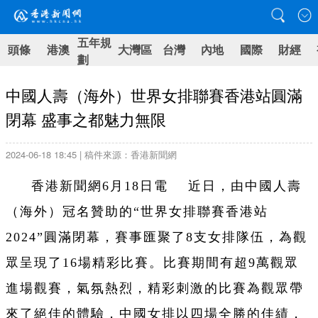
五年規
頭條
港澳
大灣區
台灣
內地
國際
財經
劃
中國人壽（海外）世界女排聯賽香港站圓滿
閉幕 盛事之都魅力無限
2024-06-18 18:45 | 稿件來源：香港新聞網
香港新聞網6月18日電
近日，由中國人壽
（海外）冠名贊助的“世界女排聯賽香港站
2024”圓滿閉幕，賽事匯聚了8支女排隊伍，為觀
眾呈現了16場精彩比賽。比賽期間有超9萬觀眾
進場觀賽，氣氛熱烈，精彩刺激的比賽為觀眾帶
來了絕佳的體驗，中國女排以四場全勝的佳績，