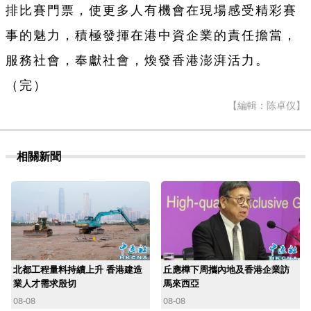
排比賽門票，使更多人有機會在現場感受精彩賽
事的魅力，積極發揮在港中資企業的責任擔當，
服務社會，奉獻社會，煥發香港澎湃活力。
（完）
【編輯：陈卓仪】
相關新聞
北都工程量料持續上升 香港建造
丘應樺下周攜內地及香港企業訪
業人才需求殷切
馬來西亞
08-08
08-08