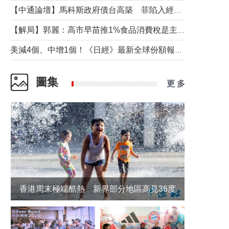
【中通論壇】馬科斯政府債台高築 菲陷入經濟困境與南海對抗惡循環？
【解局】郭麗：高市早苗推1%食品消費稅是主動作為還是被迫“飲鴆止渴”
美減4個、中增1個！《日經》最新全球份額報告透露了什麼？
圖集
更 多
香港周末極端酷熱 新界部分地區高見36度