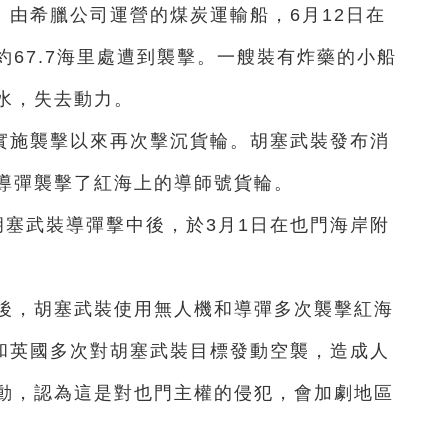
由希臘公司運營的煤炭運輸船，6月12日在
67.7海里處遭到襲擊。一艘裝有炸藥的小船
水，失去動力。
實施襲擊以來再次擊沉貨輪。胡塞武裝發布消
導彈襲擊了紅海上的導師號貨輪。
胡塞武裝導彈擊中後，於3月1日在也門海岸附
發後，胡塞武裝使用無人機和導彈多次襲擊紅海
國和英國多次對胡塞武裝目標發動空襲，造成人
動，認為這是對也門主權的侵犯，會加劇地區