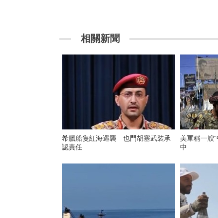
相關新聞
希臘船隻紅海遇襲 也門胡塞武裝承
美軍稱一艘“
認責任
中