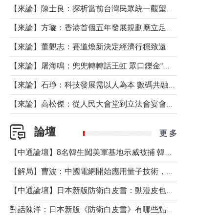
【來論】陳士良：探析當前台灣民眾統一觀望心態的深層成因
【來論】方璇：香港首個五年發展規劃應立足民生務實前行
【來論】董觀志：賽道煥新決定經濟行穩致遠
【來論】屠海鳴：兜兜轉轉話王虹 眾口鑠金“一邊倒”
【來論】石琤：科技發展需以人為本 數碼共融不應讓長者放棄傳統生活方式
【來論】高松傑：從人民大會堂到立法會宴會廳——香港管治新範式的完整拼圖
論壇
更 多
【中通論壇】8名韓生闖美軍基地示威被捕 韓國年輕人反美情緒從何而來？
【解局】曹波：中國電網開始應用量子技術，以後會不再停電嗎？
【中通論壇】日本新版防衛白皮書：動漫皮包藏不住軍國野心
對話陳洋：日本新版《防衛白皮書》有哪些點值得警惕？