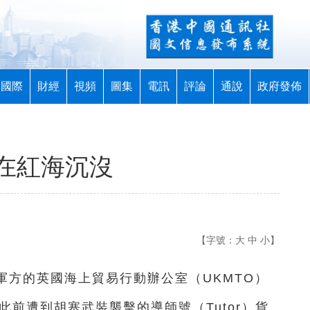
國際
財經
視頻
圖集
電訊
評論
通說
政府發佈
在紅海沉沒
【字號：
大
中
小
】
國軍方的英國海上貿易行動辦公室（UKMTO）
此前遭到胡塞武裝襲擊的導師號（Tutor）貨