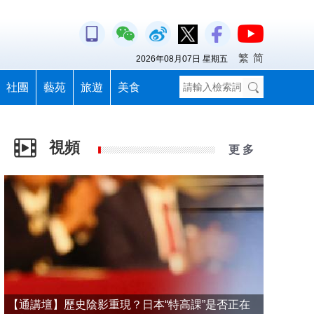
繁
简
2026年08月07日 星期五
社團
藝苑
旅遊
美食
視頻
更 多
【通講壇】歷史陰影重現？日本“特高課”是否正在