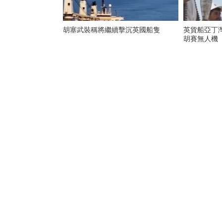
胡塞武裝稱將繼續擊沉英國船隻
英貨船亞丁
胡賽無人機