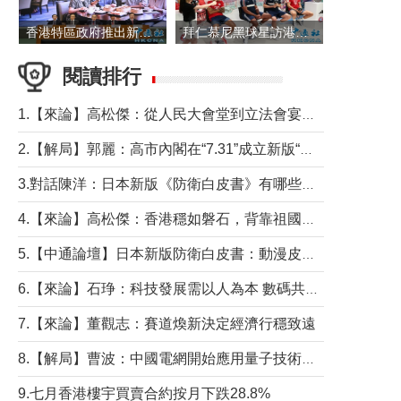
香港特區政府推出新一批銀色債券 每手1萬元保底息4.25厘
拜仁慕尼黑球星訪港 與球迷近距離互動
閱讀排行
1.【來論】高松傑：從人民大會堂到立法會宴會廳——香港管治新範式的完整拼圖
2.【解局】郭麗：高市內閣在“7.31”成立新版“特高課”意欲何為？
3.對話陳洋：日本新版《防衛白皮書》有哪些點值得警惕？
4.【來論】高松傑：香港穩如磐石，背靠祖國才是真正的“終極護城河”
5.【中通論壇】日本新版防衛白皮書：動漫皮包藏不住軍國野心
6.【來論】石琤：科技發展需以人為本 數碼共融不應讓長者放棄傳統生活方式
7.【來論】董觀志：賽道煥新決定經濟行穩致遠
8.【解局】曹波：中國電網開始應用量子技術，以後會不再停電嗎？
9.七月香港樓宇買賣合約按月下跌28.8%