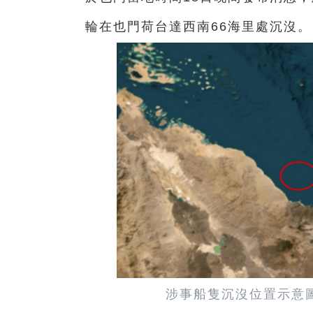
輪在也門荷台達西南66海里處沉沒。
涉事船隻沉沒位置示意