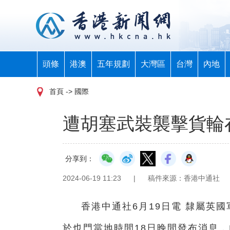
頭條
港澳
五年規劃
大灣區
台灣
內地
首頁
-> 國際
遭胡塞武裝襲擊貨輪
分享到：
2024-06-19 11:23
|
稿件來源：香港中通社
香港中通社6月19日電 隸屬英
於也門當地時間18日晚間發布消息，