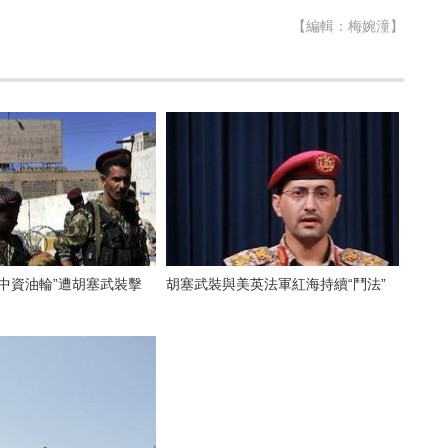
【編輯：梅婉潼】
中資油輪”遭胡塞武裝擊
胡塞武裝與美英法軍紅海持續“鬥法”