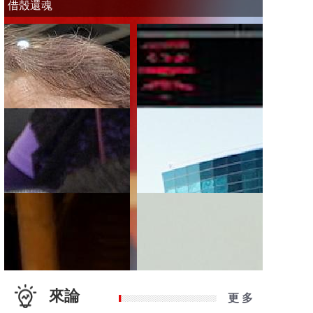
借殼還魂
來論
更 多