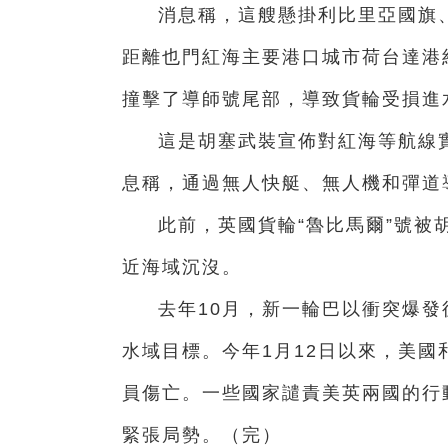
消息稱，這艘懸掛利比里亞國旗、
距離也門紅海主要港口城市荷台達港約
撞擊了導師號尾部，導致貨輪受損進
這是胡塞武裝宣佈對紅海等航線
息稱，通過無人快艇、無人機和彈道
此前，英國貨輪“魯比馬爾”號被
近海域沉沒。
去年10月，新一輪巴以衝突爆
水域目標。今年1月12日以來，美
員傷亡。一些國家譴責美英兩國的行
緊張局勢。（完）