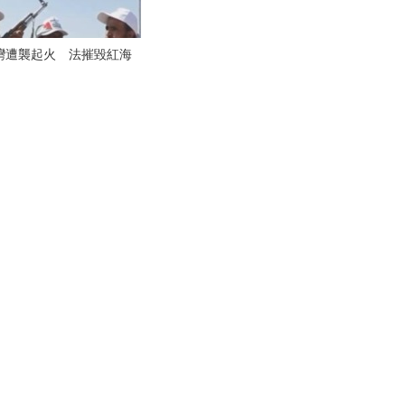
灣遭襲起火 法摧毀紅海