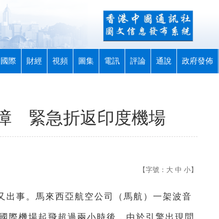
國際
財經
視頻
圖集
電訊
評論
通說
政府發佈
障 緊急折返印度機場
【字號：
大
中
小
】
機又出事。馬來西亞航空公司（馬航）一架波音
拉巴國際機場起飛超過兩小時後，由於引擎出現問