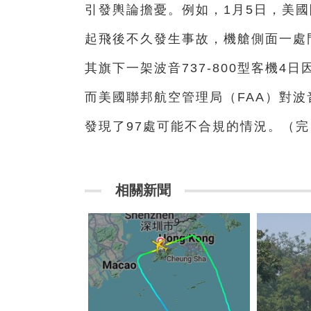
引發輿論擔憂。例如，1月5日，美國阿
起飛後不久發生事故，機艙側面一處
其旗下一架波音737-800型客機
而美國聯邦航空管理局（FAA）對波
發現了97處可能不合規的情況。（完
相關新聞