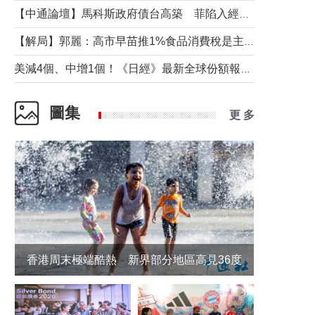
【中通論壇】馬科斯政府債台高築 菲陷入經濟困境與南海對抗惡循環？
【解局】郭麗：高市早苗推1%食品消費稅是主動作為還是被迫“飲鴆止渴”
美減4個、中增1個！《日經》最新全球份額報告透露了什麼？
圖集
更 多
香港周末極端酷熱 新界部分地區高見36度