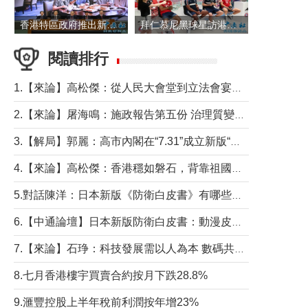
香港特區政府推出新一批銀色債券 每手1萬元保底息4.25厘
拜仁慕尼黑球星訪港 與球迷近距離互動
閱讀排行
1.【來論】高松傑：從人民大會堂到立法會宴會廳——香港管治新範式的完整拼圖
2.【來論】屠海鳴：施政報告第五份 治理質變脈絡清
3.【解局】郭麗：高市內閣在“7.31”成立新版“特高課”意欲何為？
4.【來論】高松傑：香港穩如磐石，背靠祖國才是真正的“終極護城河”
5.對話陳洋：日本新版《防衛白皮書》有哪些點值得警惕？
6.【中通論壇】日本新版防衛白皮書：動漫皮包藏不住軍國野心
7.【來論】石琤：科技發展需以人為本 數碼共融不應讓長者放棄傳統生活方式
8.七月香港樓宇買賣合約按月下跌28.8%
9.滙豐控股上半年稅前利潤按年增23%