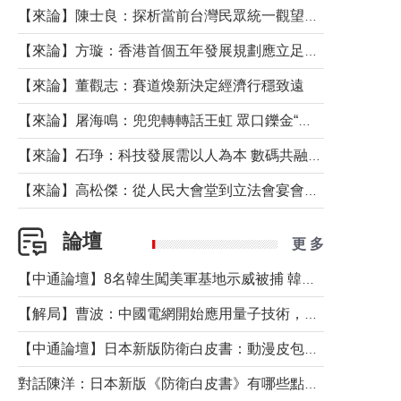
【來論】陳士良：探析當前台灣民眾統一觀望心態的深層成因
【來論】方璇：香港首個五年發展規劃應立足民生務實前行
【來論】董觀志：賽道煥新決定經濟行穩致遠
【來論】屠海鳴：兜兜轉轉話王虹 眾口鑠金“一邊倒”
【來論】石琤：科技發展需以人為本 數碼共融不應讓長者放棄傳統生活方式
【來論】高松傑：從人民大會堂到立法會宴會廳——香港管治新範式的完整拼圖
論壇
更 多
【中通論壇】8名韓生闖美軍基地示威被捕 韓國年輕人反美情緒從何而來？
【解局】曹波：中國電網開始應用量子技術，以後會不再停電嗎？
【中通論壇】日本新版防衛白皮書：動漫皮包藏不住軍國野心
對話陳洋：日本新版《防衛白皮書》有哪些點值得警惕？