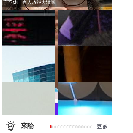
而不休，有人放眼大灣區
來論
更 多