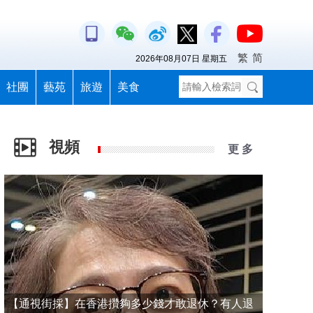
繁
简
2026年08月07日 星期五
社團
藝苑
旅遊
美食
視頻
更 多
【通視街採】在香港攢夠多少錢才敢退休？有人退