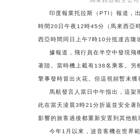
馬來西亞航空公司
印度報業托拉斯（PTI）報道，
時間20日午夜12時45分（馬來西
西亞時間同日上午7時10分抵達吉隆
據報道，飛行員在半空中發現飛
著陸。當時機上載有138名乘客。
擎事發時冒出火花。但這視頻暫未獲
馬航發言人當日中午指出，這架
此在當天淩晨3時21分折返並安全
影響的旅客過後都重新安置到其他航
今年1月以來，波音客機在世界