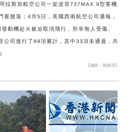
拉斯加航空公司一架波音737MAX 9型客機
門塞脫落；4月5日，美國西南航空公司通報，
4日因發動機起火被迫取消飛行，所幸無人受傷。
音公司進行了89項審計，其中33項未通過，共
）
【編輯：梅婉潼】