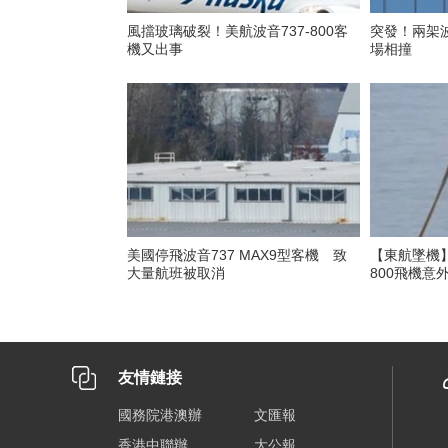
風擋玻璃破裂！美航波音737-800客
突發！兩架
機又出事
場相撞
美國停飛波音737 MAX9型客機 致
【東航墜機】
大量航班被取消
800飛機意
友情鏈接
國務院港澳辦
文匯報
香港中聯辦
大公報