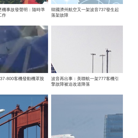
墜機事故發聲明：隨時準
韓國濟州航空又一架波音737發生起
工作
落架故障
37-800客機發動機罩脫
波音再出事：美聯航一架777客機引
擎故障被迫改道降落