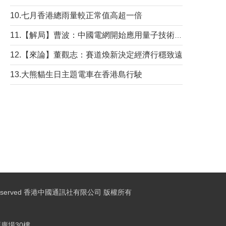
10.七月香港總雨量較正常值高超一倍
11.【解局】曹波：中國電網開始應用量子技術，以後會不再停電嗎？
12.【來論】董觀志：賽道煥新決定經濟行穩致遠
13.大熊貓生日主題電車在香港島行駛
ights Reserved 香港中國通訊社有限公司 版權所有
廣場30樓