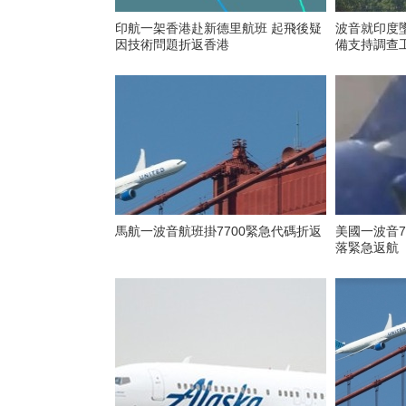
印航一架香港赴新德里航班 起飛後疑
波音就印度
因技術問題折返香港
備支持調查
馬航一波音航班掛7700緊急代碼折返
美國一波音7
落緊急返航