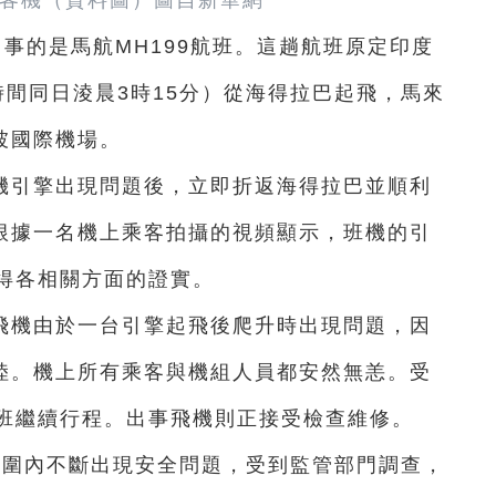
客機（資料圖）圖自新華網
出事的是馬航MH199航班。這趟航班原定印度
亞時間同日淩晨3時15分）從海得拉巴起飛，馬來
坡國際機場。
機引擎出現問題後，立即折返海得拉巴並順利
另根據一名機上乘客拍攝的視頻顯示，班機的引
得各相關方面的證實。
飛機由於一台引擎起飛後爬升時出現問題，因
著陸。機上所有乘客與機組人員都安然無恙。受
班繼續行程。出事飛機則正接受檢查維修。
範圍內不斷出現安全問題，受到監管部門調查，