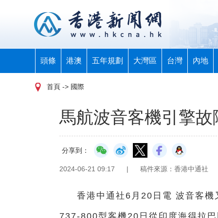
頭條
港澳
五年規劃
大灣區
台灣
內地
首頁
-> 國際
馬航波音客機引擎故
分享到：
2024-06-21 09:17
|
稿件來源：香港中通社
香港中通社6月20日電 波音客
737-800型客機20日從印度海得