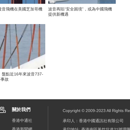
波音飛機在美國芝加哥機
波音再陷“安全困境”，或為中國飛機
提供新機遇
盤點近16年來波音737-
外事故
關於我們
Copyright © 2009-2023 All R
香港中通社
承印人：香港中國通訊社有限公司
香港新聞網
承印地址: 香港南區黃竹坑道21號環匯