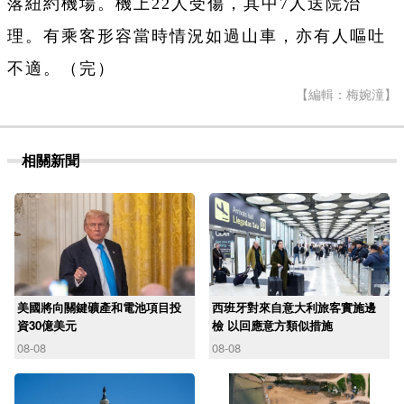
落紐約機場。機上22人受傷，其中7人送院治
理。有乘客形容當時情況如過山車，亦有人嘔吐
不適。（完）
【編輯：梅婉潼】
相關新聞
美國將向關鍵礦產和電池項目投
西班牙對來自意大利旅客實施邊
資30億美元
檢 以回應意方類似措施
08-08
08-08