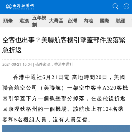
五年規
頭條
港澳
大灣區
台灣
內地
國際
財經
劃
空客也出事？美聯航客機引擎蓋部件脫落緊
急折返
2024-06-21 15:04 | 稿件來源：香港中通社
香港中通社6月21日電 當地時間20日，美國
聯合航空公司（美聯航）一架空中客車A320客機
因引擎蓋下方一個襯墊部分掉落，在起飛後折返
回康涅狄格州的一個機場。該航班上有124名乘
客和5名機組人員，沒有人員受傷。