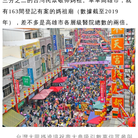
三分之二的台灣民眾敬仰媽祖。單單高雄市，就
有163間登記有案的媽祖廟（數據截至2019
年），差不多是高雄市各層級醫院總數的兩倍。
台灣大甲媽遶境祝壽大典吸引數萬信眾參與