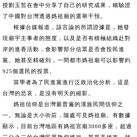
授劉玉皙在會中分享了自己的研究成果，稱驗證
了中國對台灣透過媽祖廟的選舉干預。
根據台媒報道，該言論的所謂證據是，她發
現廟宇主事者的態度，以及是否有積極組織赴對
岸的進香活動，會影響部分信眾是否會投民進
黨。她甚至精確到，一間都市媽祖廟可以影響約
925個選民的投票。
當學者為了民進黨進行泛政治化分析，這是
台灣的悲哀，是沒有明天的縮影。
媽祖信仰是台灣最普遍的漢族民間信仰之
一。無論是大小街莊，隨處可見媽祖廟。有數據
顯示，目前台灣地區有媽祖宮廟3000多座，超過