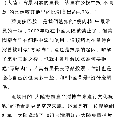
（大陸）背景因素的里長，該里在公投中投‘不同
意’的比例較其他里的比例高出約4.7%。”
萊克多巴胺，是我們熟知的“瘦肉精”中最常
見的一種，2002年就在中國大陸被禁止了，但美
國卻允許在飼料中添加使用，這類豬肉在當時台
灣曾被叫做“毒豬肉”，這也是投票的起因。瞭解
了來龍去脈之後，也就不難理解民眾為何要拒
絕“毒豬肉”，若真有里長去呼籲投票，估計也是
擔心自己的健康多一些，和“中國背景”沒什麼關
係。
近幾日的“大陸撒錢雇台灣博主來進行文化統
戰”的指責則更是空穴來風。起因是有一位親綠網
紅稱，大陸邀請了10組台灣網紅赴大陸免費拍片