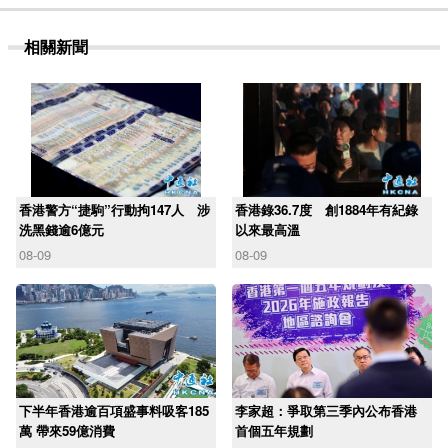
相關新聞
香港警方“捷駒”行動拘147人 涉
香港錄36.7度 創1884年有紀錄
洗黑錢逾6億元
以來最高溫
08-09
08-09
下半年香港逾百項盛事料吸客185
李家超：爭取第三季內公布香港
萬 帶來59億消費
首個五年規劃