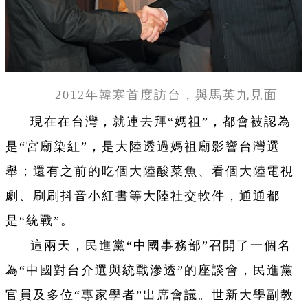
2012年韓寒首度訪台，與馬英九見面
現在在台灣，就連去拜“媽祖”，都會被認為
是“宮廟染紅”，是大陸透過媽祖廟影響台灣選
舉；還有之前的吃個大陸酸菜魚、看個大陸電視
劇、刷刷抖音小紅書等大陸社交軟件，通通都
是“統戰”。
這兩天，民進黨“中國事務部”召開了一個名
為“中國對台介選與統戰滲透”的座談會，民進黨
官員及多位“專家學者”出席會議。世新大學副教