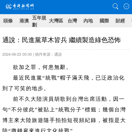
五年規
頭條
港澳
大灣區
台灣
內地
國際
財經
劃
通說：民進黨草木皆兵 繼續製造綠色恐怖
2024-06-23 00:00 | 稿件來源：通說
欲加之罪，何患無辭。
最近民進黨“統戰”帽子滿天飛，已泛政治化
到了可笑的地步。
前不久大陸演員胡歌到台灣出席活動，因一
句“不分彼此”被貼上“統戰分子”標籤；幾個台灣
博主來大陸旅遊隨手拍拍短視頻紀錄，被指是大
陸“撒錢雇來進行文化統戰”。