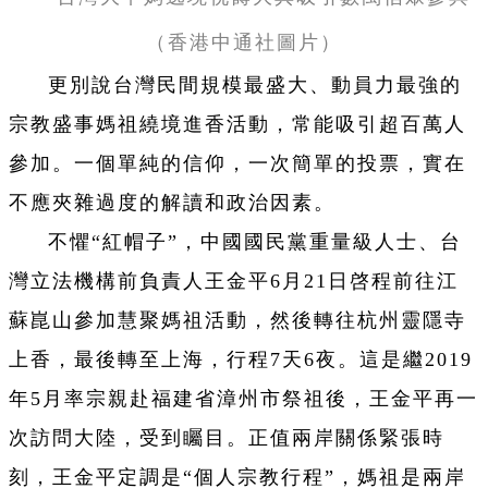
（香港中通社圖片）
更別說台灣民間規模最盛大、動員力最強的
宗教盛事媽祖繞境進香活動，常能吸引超百萬人
參加。一個單純的信仰，一次簡單的投票，實在
不應夾雜過度的解讀和政治因素。
不懼“紅帽子”，中國國民黨重量級人士、台
灣立法機構前負責人王金平6月21日啓程前往江
蘇崑山參加慧聚媽祖活動，然後轉往杭州靈隱寺
上香，最後轉至上海，行程7天6夜。這是繼2019
年5月率宗親赴福建省漳州市祭祖後，王金平再一
次訪問大陸，受到矚目。正值兩岸關係緊張時
刻，王金平定調是“個人宗教行程”，媽祖是兩岸