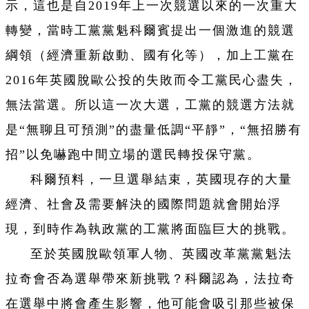
示，這也是自2019年上一次競選以來的一次重大
轉變，當時工黨黨魁科爾賓提出一個激進的競選
綱領（經濟重新啟動、國有化等），加上工黨在
2016年英國脫歐公投的失敗而令工黨民心盡失，
無法當選。所以這一次大選，工黨的競選方法就
是“無聊且可預測”的盡量低調“平靜”，“無招勝有
招”以免嚇跑中間立場的選民轉投保守黨。
科爾預料，一旦選舉結束，英國現存的大量
經濟、社會及需要解決的國際問題就會開始浮
現，到時作為執政黨的工黨將面臨巨大的挑戰。
至於英國脫歐領軍人物、英國改革黨黨魁法
拉奇會否為選舉帶來新挑戰？科爾認為，法拉奇
在選舉中將會產生影響，他可能會吸引那些被保