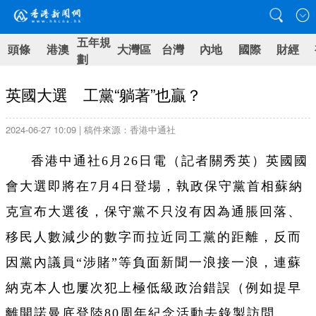
五年規
頭條
港澳
大灣區
台灣
內地
國際
財經
劃
英國大選 工黨“躺著”也贏？
2024-06-27 10:09 | 稿件來源：香港中通社
香港中通社6月26日電（
記者關秀英
）
英國國
會大選即將在7月4日登場，執政保守黨首相蘇納
克宣布大選後，保守黨不只沒有因為通脹回落、
移民人數減少的數字而拉近同工黨的距離，反而
因黨內議員“涉賭”等負面新聞一浪接一浪，連蘇
納克本人也屢次犯上極低級政治錯誤（例如提早
離開諾曼底登陸80周年紀念活動去錄製訪問