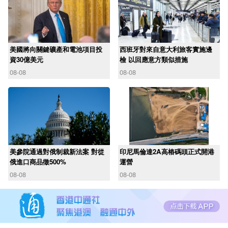
美國將向關鍵礦產和電池項目投
西班牙對來自意大利旅客實施邊
資30億美元
檢 以回應意方類似措施
08-08
08-08
美參院通過對俄制裁新法案 對從
印尼馬倫達2A高樁碼頭正式開港
俄進口商品徵500%
運營
08-08
08-08