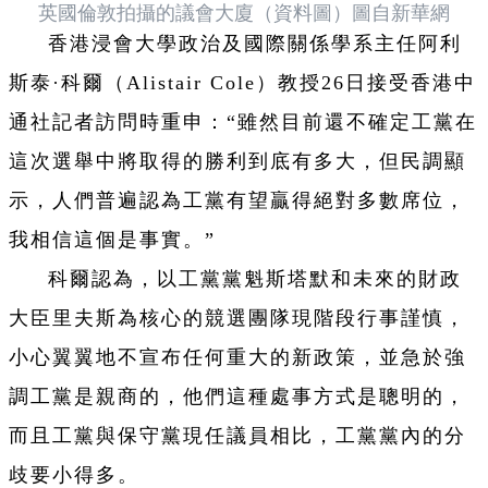
英國倫敦拍攝的議會大廈（資料圖）圖自新華網
香港浸會大學政治及國際關係學系主任阿利
斯泰·科爾（Alistair Cole）教授26日接受香港中
通社記者訪問時重申：“雖然目前還不確定工黨在
這次選舉中將取得的勝利到底有多大，但民調顯
示，人們普遍認為工黨有望贏得絕對多數席位，
我相信這個是事實。”
科爾認為，以工黨黨魁斯塔默和未來的財政
大臣里夫斯為核心的競選團隊現階段行事謹慎，
小心翼翼地不宣布任何重大的新政策，並急於強
調工黨是親商的，他們這種處事方式是聰明的，
而且工黨與保守黨現任議員相比，工黨黨內的分
歧要小得多。