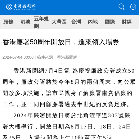
五年規
頭條
港澳
大灣區
台灣
內地
國際
財經
劃
香港廉署50周年開放日，進來領入場券
2024-07-04 00:00 | 稿件來源：香港新聞網
香港新聞網7月4日電
為慶祝廉政公署成立50
周年，廉政公署將於今年8月的兩個周末，向公眾
開放多項設施，讓市民親身了解廉署肅貪倡廉的
工作，並一同回顧廉署過去半世紀的反貪足跡。
2024年廉署開放日將於北角渣華道303號廉
署大樓舉行，開放日期為8月17日、18日、24日
及25日，入場時間為上午10時至下午5時。