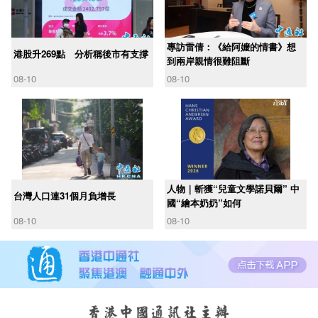
專訪雷倩：《給阿嬤的情書》想
港股升269點 分析稱後市有支撐
到兩岸親情很難阻斷
08-10
08-10
人物｜斬獲“兒童文學諾貝爾” 中
台灣人口連31個月負增長
國“繪本奶奶”如何
08-10
08-10