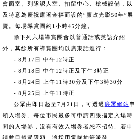
會面室、列隊認人室、扣留中心、槍械設備，以
及特意為慶祝廉署金禧而設的“廉政光影50年”展
覽。每場導賞團約1小時45分鐘。
除下列六場導賞團會以普通話或英語介紹
外，其餘所有導賞團均以廣東話進行：
- 8月17日 中午12時正
- 8月18日 中午12時正及下午3時正
- 8月24日 上午11時30分及下午3時30分
- 8月25日 上午11時正
公眾由即日起至7月21日，可透過
廉署網站
申
領入場券。每位市民最多可申請四張指定入場時
間的入場券，沒有有效入場券者恕不招待。若申
請數目超過限額，將採用電腦抽籤派發。