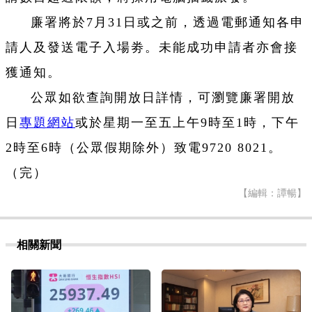
廉署將於7月31日或之前，透過電郵通知各申
請人及發送電子入場劵。未能成功申請者亦會接
獲通知。
公眾如欲查詢開放日詳情，可瀏覽廉署開放
日
專題網站
或於星期一至五上午9時至1時，下午
2時至6時（公眾假期除外）致電9720 8021。
（完）
【編輯：譚暢】
相關新聞