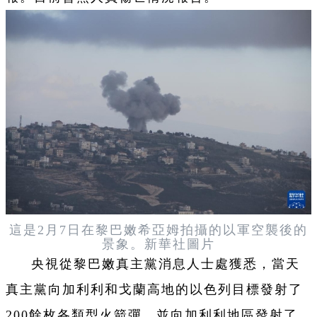
這是2月7日在黎巴嫩希亞姆拍攝的以軍空襲後的
景象。新華社圖片
央視從黎巴嫩真主黨消息人士處獲悉，當天
真主黨向加利利和戈蘭高地的以色列目標發射了
200餘枚各類型火箭彈，並向加利利地區發射了