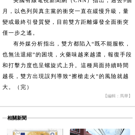
美國有線電視新聞網（CNN）指出，過去9個
月，以色列與真主黨的衝突一直在緩慢升級，量
變或最終引發質變，目前雙方距離爆發全面衝突
僅一步之遙。
有外媒分析指出，雙方都陷入“既不能服軟，
也無法退縮”的困境，火藥味越來越濃，報復手段
和打擊力度也呈螺旋式上升。這種局面持續時間
越長，雙方出現誤判導致“擦槍走火”的風險就越
大。（完）
【編輯：馬華】
相關新聞