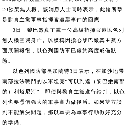
20餘架無人機。該消息人士同時表示，此輪襲擊
是對真主黨軍事指揮官遭襲事件的回應。
3日，黎巴嫩真主黨一位高級指揮官遭以色列
無人機空襲身亡。以媒稱因擔心黎巴嫩真主黨方
面展開報復，以色列國防軍已處於高度戒備狀
態。
以色列國防部長加蘭特3日表示，在加沙地帶
南部拉法戰鬥的以軍坦克“可以到達（黎巴嫩南部
的）利塔尼河”，即便與黎真主黨進行談判，以色
列也要憑借強大的軍事實力做後盾。如果雙方談
判不能解決問題，那以軍要為軍事行動做好充分
的準備。