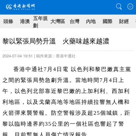
五年規
頭條
港澳
大灣區
台灣
內地
國際
財經
劃
黎以緊張局勢升溫 火藥味越來越濃
2024-07-04 19:51 | 稿件來源：香港中通社
香港中通社7月4日電 以色列和黎巴嫩真主黨
之間的緊張局勢急劇升溫。當地時間7月4日上
午，以色列北部靠近黎巴嫩的上加利利、西加利
利地區，以及戈蘭高地等地區持續拉響無人機和
火箭彈來襲警報。防空警報涉及超25個城鎮，距
黎以臨時邊界約35公里的一個社區也響起了警
報。目前暫無人員傷亡情況報告。