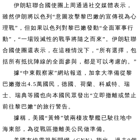
伊朗駐聯合國使團上周通過社交媒體表示，
雖然伊朗將以色列“意圖攻擊黎巴嫩的宣傳視為心
理戰”，但如果以色列對黎巴嫩發動“全面軍事行
動”，“一場毀滅性的戰爭將隨之而來”。伊朗駐聯
合國使團還表示，在這種情況下，“所有選擇，包
括所有抵抗陣線的全面參與，都是可以考慮的。”
據“中東觀察家”網站報道，加拿大準備從黎
巴嫩撤出4.5萬國民，德國、荷蘭、科威特、瑞
士、瑞典等國也向本國民眾發出“立即撤離或禁止
前往黎巴嫩”的旅行警告。
據稱，美國“黃蜂”號兩棲攻擊艦已駛往地中
海東部，為從戰區撤離美公民做準備。