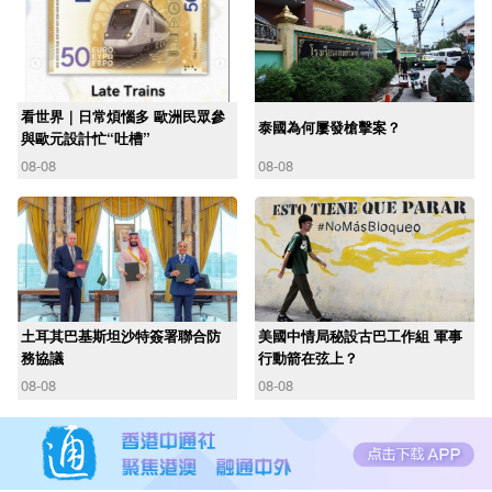
看世界｜日常煩惱多 歐洲民眾參
泰國為何屢發槍擊案？
與歐元設計忙“吐槽”
08-08
08-08
土耳其巴基斯坦沙特簽署聯合防
美國中情局秘設古巴工作組 軍事
務協議
行動箭在弦上？
08-08
08-08