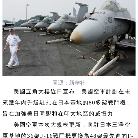
圖源：新華社
美國五角大樓近日宣布，美國空軍計劃在未
來幾年內升級駐扎在日本基地的80多架戰鬥機，
旨在加強美日同盟和在印太地區的威懾力。
美國空軍本次大規模更新，將駐日本三澤空
軍基地的36架F-16戰鬥機更換為48架最先進的F-