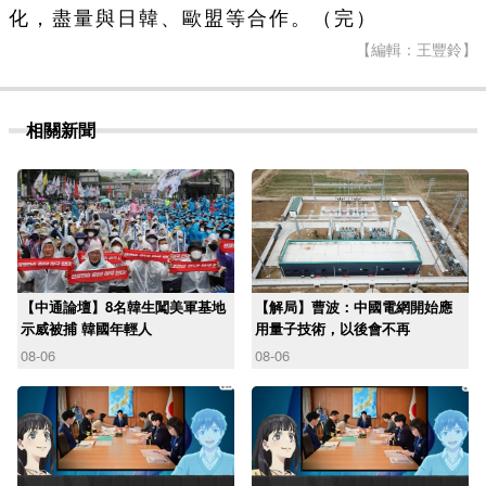
化，盡量與日韓、歐盟等合作。（完）
【編輯：王豐鈴】
相關新聞
【中通論壇】8名韓生闖美軍基地
【解局】曹波：中國電網開始應
示威被捕 韓國年輕人
用量子技術，以後會不再
08-06
08-06