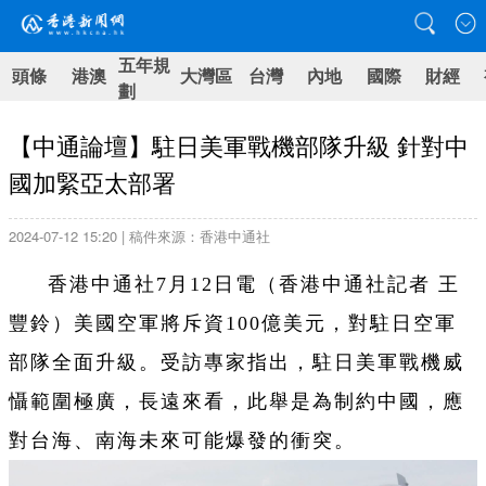
五年規
頭條
港澳
大灣區
台灣
內地
國際
財經
劃
【中通論壇】駐日美軍戰機部隊升級 針對中
國加緊亞太部署
2024-07-12 15:20 | 稿件來源：香港中通社
香港中通社7月12日電（香港中通社記者 王
豐鈴）美國空軍將斥資100億美元，對駐日空軍
部隊全面升級。受訪專家指出，駐日美軍戰機威
懾範圍極廣，長遠來看，此舉是為制約中國，應
對台海、南海未來可能爆發的衝突。