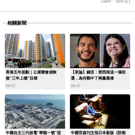
【編輯：錢林霞】
相關新聞
香港五年規劃｜公屋聯會倡恢
【來論】錢言：密西根這一場初
復“三年上樓”目標
選，為何戳中了兩黨最痛
08-07
08-07
中國自主三代核電“華龍一號”迎
中國官媒刊文指日本新版《防衛