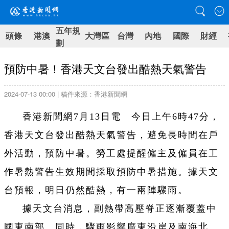
五年規
頭條
港澳
大灣區
台灣
內地
國際
財經
劃
​預防中暑！香港天文台發出酷熱天氣警告
2024-07-13 00:00 | 稿件來源：香港新聞網
香港新聞網7月13日電 今日上午6時47分，
香港天文台發出酷熱天氣警告，避免長時間在戶
外活動，預防中暑。勞工處提醒僱主及僱員在工
作暑熱警告生效期間採取預防中暑措施。據天文
台預報，明日仍然酷熱，有一兩陣驟雨。
據天文台消息，副熱帶高壓脊正逐漸覆蓋中
國東南部。同時，驟雨影響廣東沿岸及南海北