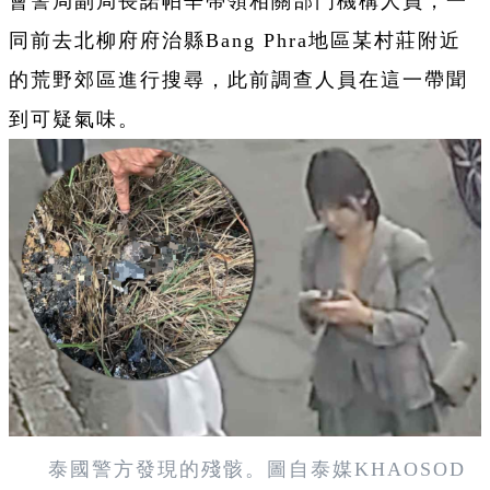
會警局副局長諾帕辛帶領相關部門機構人員，一
同前去北柳府府治縣Bang Phra地區某村莊附近
的荒野郊區進行搜尋，此前調查人員在這一帶聞
到可疑氣味。
泰國警方發現的殘骸。圖自泰媒KHAOSOD