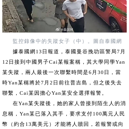
監控錄像中的失蹤女子（中）。圖自泰國網
據泰國網13日報道，泰國曼谷挽叻區警局7月
12日接到中國男子Cai某報案稱，其大學同學Yan
某失蹤，兩人最後一次聯繫時間是6月30日，當
時Yan某稱將於7月2日前往普吉島，但之後失去
聯繫，Cai某因擔心Yan某安全選擇報警。
在Yan某失蹤後，她的家人曾接到陌生人的消
息稱，Yan某已落入其手，要求支付100萬元人民
幣（約合13萬美元）才能將人贖回，若報警或向