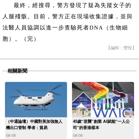
最終，經搜尋，警方發現了疑為失蹤女子的
人腿殘骸。目前，警方正在現場收集證據，並與
法醫人員協調以進一步查驗死者DNA（生物細
胞）。（完）
【編輯：豐悅】
相關新聞
（中通論壇）中國對美加強無人
45歲“逆襲”創業 AI賦能“一人公
機出口管制 學者：貿易
司”的香港樣本
08-06
08-06