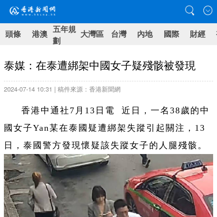
五年規
頭條
港澳
大灣區
台灣
內地
國際
財經
劃
泰媒：在泰遭綁架中國女子疑殘骸被發現
2024-07-14 10:31 | 稿件來源：香港新聞網
香港中通社7月13日電 近日，一名38歲的中
國女子Yan某在泰國疑遭綁架失蹤引起關注，13
日，泰國警方發現懷疑該失蹤女子的人腿殘骸。