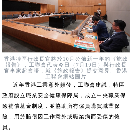
香港特區行政長官將於10月公佈新一年的《施政
報告》，工聯會代表今日（7月19日）與行政長
官李家超會晤，就《施政報告》提交意見。香港
工聯會網站圖片
近年香港工業意外頻發，工聯會建議，特區
政府設立職業安全健康保障局，成立中央職業保
險補償基金制度，並協助所有僱員購買職業保
險，用於賠償因工作意外或職業病而受傷的僱
員。