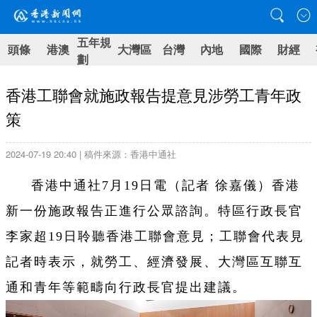
五年規
頭條
港澳
大灣區
台灣
內地
國際
財經
劃
香港工聯會就施政報告提意見涉勞工青年政
策
2024-07-19 20:40 | 稿件來源：香港中通社
香港中通社7月19日電（記者 徐嘉儀）香港
新一份施政報告正進行公眾諮詢。特區行政長官
李家超19日聆聽香港工聯會意見；工聯會代表見
記者時表示，就勞工、經濟發展、大灣區互聯互
通和青年等範疇向行政長官提出建議。