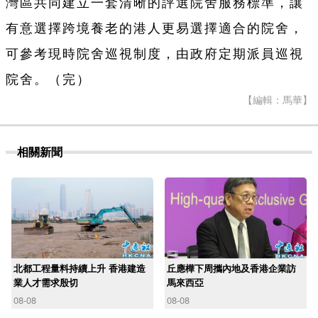
灣區共同建立一套清晰的評選院舍服務標準，讓
有意選擇跨境養老的港人更易選擇適合的院舍，
可參考現時院舍巡視制度，由政府定期派員巡視
院舍。（完）
【編輯：馬華】
相關新聞
北都工程量料持續上升 香港建造
丘應樺下周攜內地及香港企業訪
業人才需求殷切
馬來西亞
08-08
08-08