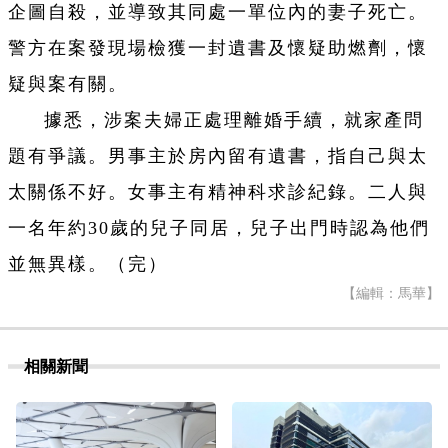
企圖自殺，並導致其同處一單位內的妻子死亡。
警方在案發現場檢獲一封遺書及懷疑助燃劑，懷
疑與案有關。
據悉，涉案夫婦正處理離婚手續，就家產問
題有爭議。男事主於房內留有遺書，指自己與太
太關係不好。女事主有精神科求診紀錄。二人與
一名年約30歲的兒子同居，兒子出門時認為他們
並無異樣。（完）
【編輯：馬華】
相關新聞