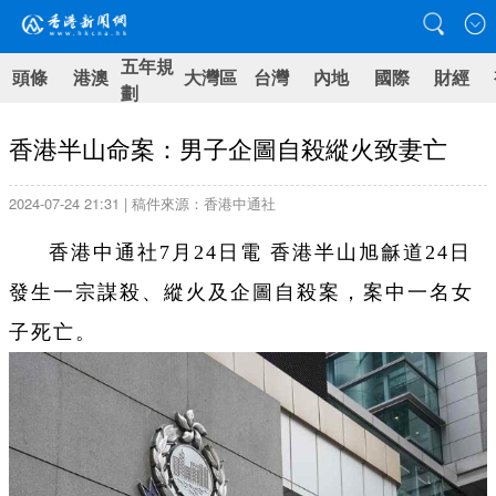
五年規
頭條
港澳
大灣區
台灣
內地
國際
財經
劃
香港半山命案：男子企圖自殺縱火致妻亡
2024-07-24 21:31 | 稿件來源：香港中通社
香港中通社7月24日電 香港半山旭龢道24日
發生一宗謀殺、縱火及企圖自殺案，案中一名女
子死亡。