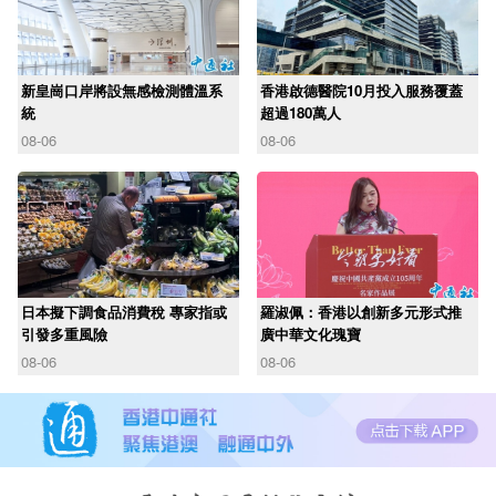
新皇崗口岸將設無感檢測體溫系
香港啟德醫院10月投入服務覆蓋
統
超過180萬人
08-06
08-06
日本擬下調食品消費稅 專家指或
羅淑佩：香港以創新多元形式推
引發多重風險
廣中華文化瑰寶
08-06
08-06