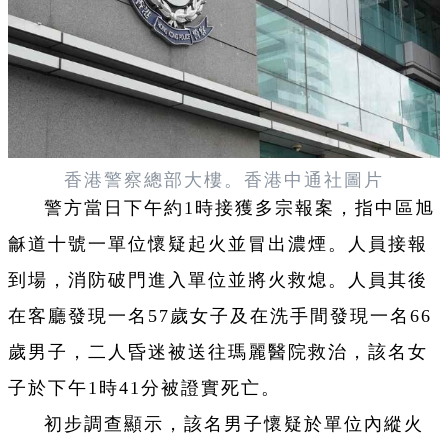
香港警察總部大樓。香港中通社圖片
警方當日下午約1時接獲多宗報案，指中區旭
龢道十號一單位懷疑起火並冒出濃煙。人員接報
到場，消防破門進入單位並將火救熄。人員其後
在客廳發現一名57歲女子及在洗手間發現一名66
歲男子，二人昏迷被送往瑪麗醫院救治，該名女
子於下午1時41分被證實死亡。
初步調查顯示，該名男子懷疑於單位內縱火