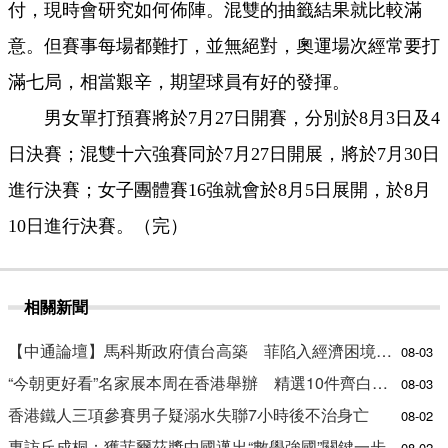
付，現時會研究如何佈陣。混雙的抽籤結果就比較滿
意。但賽事每場都難打，並無絕對，奧運場次經常要打
滿七局，相當艱辛，期望球員有好的發揮。
男女單打預賽將於7月27日開賽，分別於8月3日及4
日決賽；混雙十六強賽同於7月27日開展，將於7月30日
進行決賽；女子團體賽16強就會於8月5日展開，於8月
10日進行決賽。（完）
相關新聞
【中通論壇】馬科斯政府債台高築 菲陷入經濟困境與南海對抗惡循環？
08-03
“今朝更好看”名家展本周在香港舉辦 精選10件齊白石作品
08-03
香港鐵人三項參賽男子疑溺水失聯7小時後不治身亡
08-02
專訪丘成桐：獲菲爾茲獎中國邁出“數學強國”關鍵一步
08-02