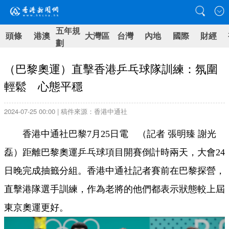
五年規
頭條
港澳
大灣區
台灣
內地
國際
財經
劃
（巴黎奧運）直擊香港乒乓球隊訓練：氛圍
輕鬆 心態平穩
2024-07-25 00:00 | 稿件來源：香港中通社
香港中通社巴黎7月25日電 （記者 張明臻 謝光
磊）距離巴黎奧運乒乓球項目開賽倒計時兩天，大會24
日晚完成抽籤分組。香港中通社記者賽前在巴黎探營，
直擊港隊選手訓練，作為老將的他們都表示狀態較上屆
東京奧運更好。