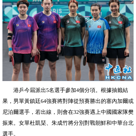
港乒今屆派出5名選手參加4個分項。根據抽籤結
果，男單黃鎮廷64強賽將對陣從預賽勝出的塞內加爾或
尼泊爾選手，若出線，則會在32強賽遇上中國國家隊樊
振東。女單杜凱琹、朱成竹將分別對戰朝鮮和中華台北
選手。