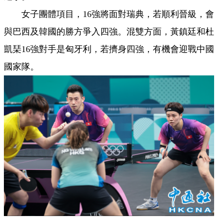
女子團體項目，16強將面對瑞典，若順利晉級，會
與巴西及韓國的勝方爭入四強。混雙方面，黃鎮廷和杜
凱琹16強對手是匈牙利，若擠身四強，有機會迎戰中國
國家隊。