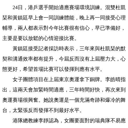
24日，港乒選手開始適應賽場環境訓練。混雙杜凱
琹和黃鎮廷早上會一同訓練體能，晚上再一同接受心理
輔導，兩人都表示對今年比賽很有信心，早已準備好，
主要是要以放鬆的心情迎接比賽。
黃鎮廷接受記者採訪時表示，三年來與杜凱琹的默
契和溝通效率都有提升，今屆反而沒有上屆壓力大，心
態更好，希望首場比賽可以發揮到應有水平。
女子團體項目在上屆東京奧運拿下銅牌。李皓晴指
出，這兩天會加緊時間適應，三年時間好快，再次來到
奧運賽場很興奮。她說奧運是一個充滿奇跡和爆冷的舞
台，太緊張反而發揮不到最好水平。
港隊總教練李靜認為，女團要面對的瑞典隊不易應