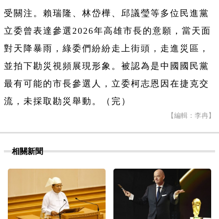
受關注。賴瑞隆、林岱樺、邱議瑩等多位民進黨
立委曾表達參選2026年高雄市長的意願，當天面
對天降暴雨，綠委們紛紛走上街頭，走進災區，
並拍下勘災視頻展現形象。被認為是中國國民黨
最有可能的市長參選人，立委柯志恩因在捷克交
流，未採取勘災舉動。（完）
【編輯：李冉】
相關新聞