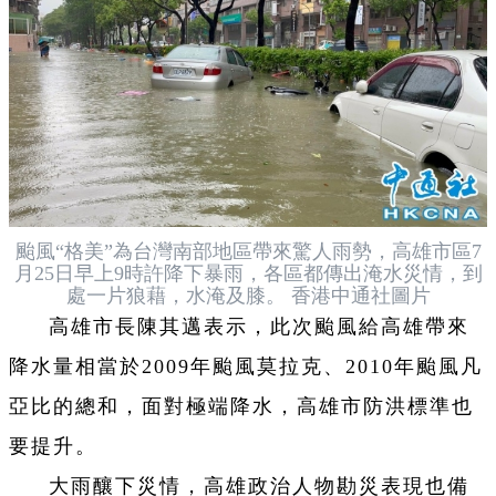
颱風“格美”為台灣南部地區帶來驚人雨勢，高雄市區7
月25日早上9時許降下暴雨，各區都傳出淹水災情，到
處一片狼藉，水淹及膝。 香港中通社圖片
高雄市長陳其邁表示，此次颱風給高雄帶來
降水量相當於2009年颱風莫拉克、2010年颱風凡
亞比的總和，面對極端降水，高雄市防洪標準也
要提升。
大雨釀下災情，高雄政治人物勘災表現也備