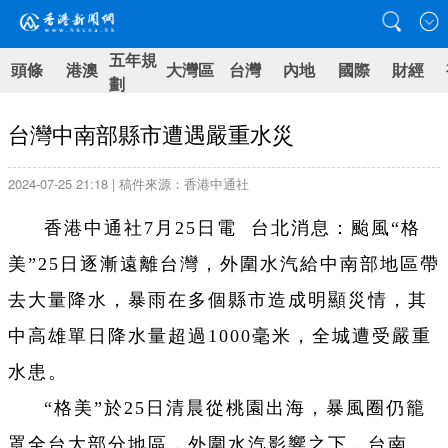
五年規
頭條
港澳
大灣區
台灣
內地
國際
財經
劃
台灣中南部縣市遭遇嚴重水災
2024-07-25 21:18 | 稿件來源：香港中通社
香港中通社7月25日電 台北消息：颱風“格
美”25日逐漸遠離台灣，外圍水汽給中南部地區帶
去大量降水，暴雨在多個縣市造成明顯災情，其
中高雄單日降水量超過1000毫米，全城遭受嚴重
水患。
“格美”於25日清晨從桃園出海，暴風圈仍籠
罩全台大部分地區，外圍水汽影響之下，台南、