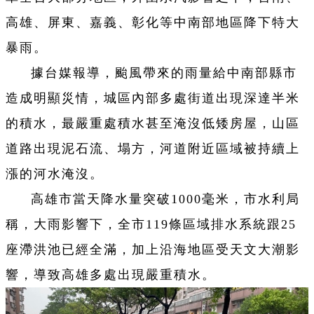
高雄、屏東、嘉義、彰化等中南部地區降下特大
暴雨。
據台媒報導，颱風帶來的雨量給中南部縣市
造成明顯災情，城區內部多處街道出現深達半米
的積水，最嚴重處積水甚至淹沒低矮房屋，山區
道路出現泥石流、塌方，河道附近區域被持續上
漲的河水淹沒。
高雄市當天降水量突破1000毫米，市水利局
稱，大雨影響下，全市119條區域排水系統跟25
座滯洪池已經全滿，加上沿海地區受天文大潮影
響，導致高雄多處出現嚴重積水。