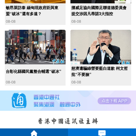
敏昂萊訪泰 緬甸現政府距與東
挪威足協向國際足聯道德委員會
盟“破冰”還有多遠？
提交涉因凡蒂諾3大指控
08-08
08-08
慈濟遭騙綠營要藍白道歉 柯文哲
台彰化縣國民黨整合輔選“破冰”
批“不要臉”
08-08
08-08