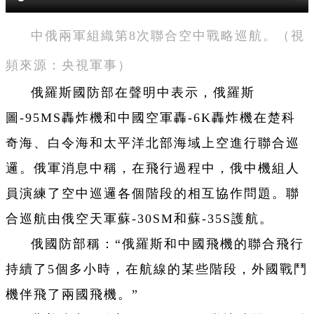
中俄兩軍組織第8次聯合空中戰略巡航。（視
頻來源：央視軍事
）
俄羅斯國防部在聲明中表示，俄羅斯
圖-95MS轟炸機和中國空軍轟-6K轟炸機在楚科
奇海、白令海和太平洋北部海域上空進行聯合巡
邏。俄軍消息中稱，在飛行過程中，俄中機組人
員演練了空中巡邏各個階段的相互協作問題。聯
合巡航由俄空天軍蘇-30SM和蘇-35S護航。
俄國防部稱：“俄羅斯和中國飛機的聯合飛行
持續了5個多小時，在航線的某些階段，外國戰鬥
機伴飛了兩國飛機。”