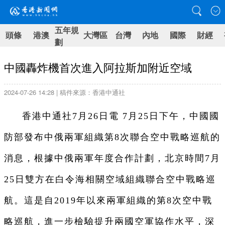
五年規
頭條
港澳
大灣區
台灣
內地
國際
財經
劃
中國轟炸機首次進入阿拉斯加附近空域
2024-07-26 14:28 | 稿件來源：香港中通社
香港中通社7月26日電 7月25日下午，中國國
防部發布中俄兩軍組織第8次聯合空中戰略巡航的
消息，根據中俄兩軍年度合作計劃，北京時間7月
25日雙方在白令海相關空域組織聯合空中戰略巡
航。這是自2019年以來兩軍組織的第8次空中戰
略巡航，進一步檢驗提升兩國空軍協作水平，深