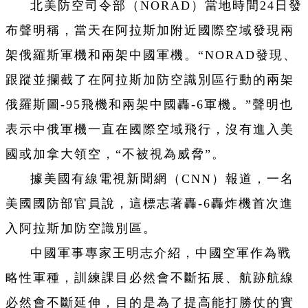
北美防空司令部（NORAD）當地時間24日發
布聲明稱，當天在阿拉斯加附近國際空域發現兩
架俄羅斯軍機和兩架中國軍機。“NORAD發現、
跟蹤並攔截了在阿拉斯加防空識別區行動的兩架
俄羅斯圖-95飛機和兩架中國轟-6軍機。”聲明也
表示中俄軍機一直在國際空域飛行，沒有進入美
國或加拿大領空，“不被視為威脅”。
據美國有線電視新聞網（CNN）報道，一名
美國國防部官員說，這標志著轟-6轟炸機首次進
入阿拉斯加防空識別區。
中國軍事專家王明志介紹，中國空軍作為戰
略性軍種，訓練課目必然會不斷拓展、航跡航線
必然會不斷延伸，目的是為了提高能打勝仗的實