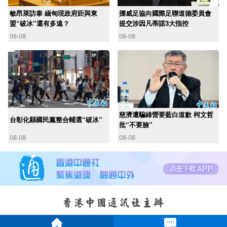
敏昂萊訪泰 緬甸現政府距與東
挪威足協向國際足聯道德委員會
盟“破冰”還有多遠？
提交涉因凡蒂諾3大指控
08-08
08-08
慈濟遭騙綠營要藍白道歉 柯文哲
台彰化縣國民黨整合輔選“破冰”
批“不要臉”
08-08
08-08