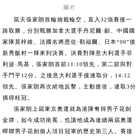
圖片
當天張家朗首輪抽籤輪空，直入32強賽後一
路取勝，分別戰勝加拿大選手丹尼爾·顧、中國國
家隊莫梓維、法國名將恩佐·勒福爾、日本“00”後
新秀飯村一輝來到決賽。決賽對陣意大利選手菲
利波·馬基，張家朗首節11:10領先，第二節與對
手鬥平12分。之後意大利選手接連取分，14:12
領先。張家朗再次絕地反擊，主動搶攻，連取3分
摘得桂冠。
張家朗上屆東京奧運就為港隊奪得男子花劍
金牌，如今成功衛冕，也讓他成為連續兩屆奧運
蟬聯男子花劍個人項目冠軍的歷史第三人。賽後