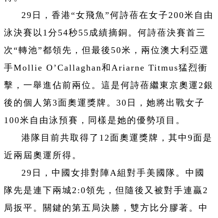
29日，香港“女飛魚”何詩蓓在女子200米自由
泳決賽以1分54秒55成績摘銅。何詩蓓決賽首三
次“轉池”都領先，但最後50米，兩位澳大利亞選
手Mollie O’Callaghan和Ariarne Titmus猛烈衝
擊，一舉進佔前兩位。這是何詩蓓繼東京奧運2銀
後的個人第3面奧運獎牌。30日，她將出戰女子
100米自由泳預賽，同樣是她的優勢項目。
港隊目前共取得了12面奧運獎牌，其中9面是
近兩屆奧運所得。
29日，中國女排對陣A組對手美國隊。中國
隊先是連下兩城2:0領先，但隨後又被對手連贏2
局扳平。關鍵的第五局決勝，雙方比分膠著。中