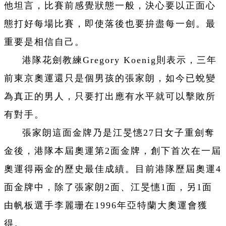
他坦言，比賽前感覺狀態一般，決心要以正面心
態打好每場比賽，即使落後也要拚盡每一劍。最
重要是相信自己。
港隊花劍教練Gregory Koenig則表示，三年
前東京奧運還只是個男孩的張家朗，如今已蛻變
為真正的男人，只要打出應有水平就可以擊敗所
有對手。
張家朗這面金牌乃是江旻憓27日女子重劍奪
金後，港隊本屆奧運第2面金牌，創下首次在一屆
奧運得兩金的歷史最佳成績。目前港隊歷屆奧運4
面金牌中，除了張家朗2面、江旻憓1面，另1面
由帆板選手李麗珊在1996年亞特蘭大奧運會獲
得。