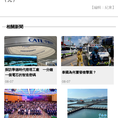
【編輯：紀東】
相關新聞
探訪寧德時代燈塔工廠 一分鐘
泰國為何屢發槍擊案？
一個電芯的智造密碼
08-07
08-07