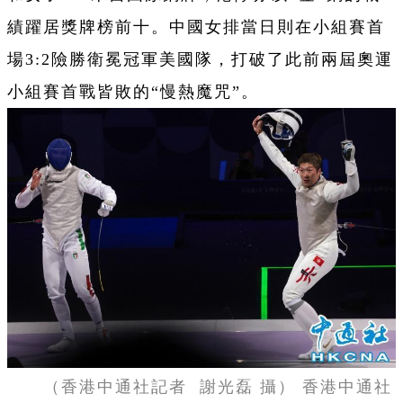
績躍居獎牌榜前十。中國女排當日則在小組賽首
場3:2險勝衛冕冠軍美國隊，打破了此前兩屆奧運
小組賽首戰皆敗的“慢熱魔咒”。
（香港中通社記者 謝光磊 攝） 香港中通社