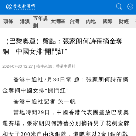
五年規
頭條
港澳
大灣區
台灣
內地
國際
財經
劃
（巴黎奧運）盤點：張家朗何詩蓓摘金奪
銅 中國女排“開門紅”
2024-07-30 12:27 | 稿件來源：香港中通社
香港中通社7月30日電 題：張家朗何詩蓓摘
金奪銅中國女排“開門紅”
香港中通社記者 吳一帆
當地時間29日，中國香港代表團盛放巴黎奧
運賽場，張家朗與何詩蓓分別摘得男子花劍金牌
和女子200米自由泳銅牌，港隊亦以2金1銅的戰