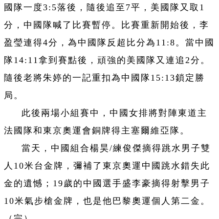
國隊一度3:5落後，隨後追至7平，美國隊又取1
分，中國隊喊了比賽暫停。比賽重新開始後，李
盈瑩連得4分，為中國隊反超比分為11:8。當中國
隊14:11拿到賽點後，頑強的美國隊又連追2分。
隨後老將朱婷的一記重扣為中國隊15:13鎖定勝
局。
此後兩場小組賽中，中國女排將對陣東道主
法國隊和東京奧運會銅牌得主塞爾維亞隊。
當天，中國組合楊昊/練俊傑摘得跳水男子雙
人10米台金牌，彌補了東京奧運中國跳水錯失此
金的遺憾；19歲的中國選手盛李豪摘得射擊男子
10米氣步槍金牌，也是他巴黎奧運個人第二金。
（完）