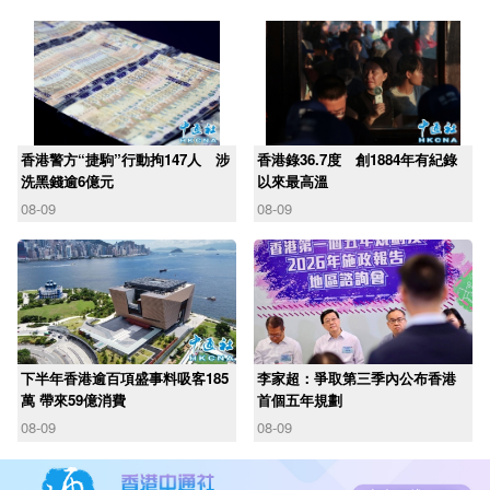
香港警方“捷駒”行動拘147人 涉
香港錄36.7度 創1884年有紀錄
洗黑錢逾6億元
以來最高溫
08-09
08-09
下半年香港逾百項盛事料吸客185
李家超：爭取第三季內公布香港
萬 帶來59億消費
首個五年規劃
08-09
08-09