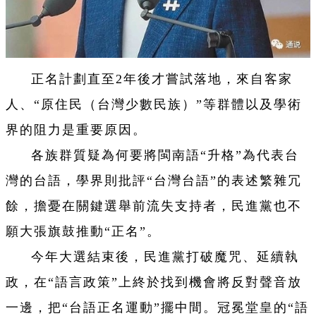
正名計劃直至2年後才嘗試落地，來自客家
人、“原住民（台灣少數民族）”等群體以及學術
界的阻力是重要原因。
各族群質疑為何要將閩南語“升格”為代表台
灣的台語，學界則批評“台灣台語”的表述繁雜冗
餘，擔憂在關鍵選舉前流失支持者，民進黨也不
願大張旗鼓推動“正名”。
今年大選結束後，民進黨打破魔咒、延續執
政，在“語言政策”上終於找到機會將反對聲音放
一邊，把“台語正名運動”擺中間。冠冕堂皇的“語