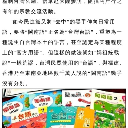
壓制台灣宮廟、信眾赴大陸參訪，阻擋兩岸行之
有年的宗教交流活動。
如今民進黨又將“去中”的黑手伸向日常用
語，要將“閩南語”正名為“台灣台語”，重塑為一
種誕生自台灣本土的語言，甚至認定為某種程度
上的“官方用語”。但這樣的做法就如“媽祖統戰
說”一樣荒謬，台灣民眾使用的“台語”，與福建、
香港乃至東南亞地區數千萬人說的“閩南語”幾乎
沒有分別。