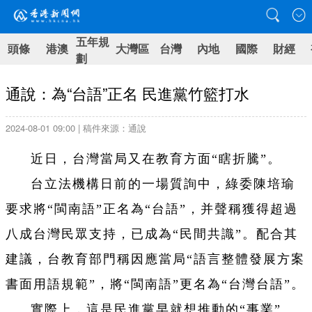
五年規
頭條
港澳
大灣區
台灣
內地
國際
財經
劃
通說：為“台語”正名 民進黨竹籃打水
2024-08-01 09:00 | 稿件來源：通說
近日，台灣當局又在教育方面“瞎折騰”。
台立法機構日前的一場質詢中，綠委陳培瑜
要求將“閩南語”正名為“台語”，并聲稱獲得超過
八成台灣民眾支持，已成為“民間共識”。配合其
建議，台教育部門稱因應當局“語言整體發展方案
書面用語規範”，將“閩南語”更名為“台灣台語”。
實際上，這是民進黨早就想推動的“事業”。