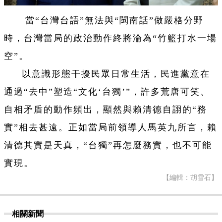
當“台灣台語”無法與“閩南話”做嚴格分野
時，台灣當局的政治動作終將淪為“竹籃打水一場
空”。
以意識形態干擾民眾日常生活，民進黨意在
通過“去中”塑造“文化‘台獨’”，許多荒唐可笑、
自相矛盾的動作頻出，顯然與賴清德自詡的“務
實”相去甚遠。正如當局前領導人馬英九所言，賴
清德其實是天真，“台獨”再怎麼務實，也不可能
實現。
【編輯：胡雪石】
相關新聞