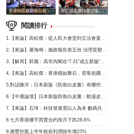
香港特區政府推出新一批銀色債券 每手1萬元保底息4.25厘
拜仁慕尼黑球星訪港 與球迷近距離互動
閱讀排行
1.【來論】高松傑：從人民大會堂到立法會宴會廳——香港管治新範式的完整拼圖
2.【來論】屠海鳴：施政報告第五份 治理質變脈絡清
3.【解局】郭麗：高市內閣在“7.31”成立新版“特高課”意欲何為？
4.【來論】高松傑：香港穩如磐石，背靠祖國才是真正的“終極護城河”
5.對話陳洋：日本新版《防衛白皮書》有哪些點值得警惕？
6.【中通論壇】日本新版防衛白皮書：動漫皮包藏不住軍國野心
7.【來論】石琤：科技發展需以人為本 數碼共融不應讓長者放棄傳統生活方式
8.七月香港樓宇買賣合約按月下跌28.8%
9.滙豐控股上半年稅前利潤按年增23%