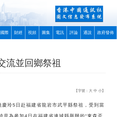
國際
財經
視頻
圖集
電訊
評論
通說
政府發佈
交流並回鄉祭祖
【字號：
大
中
小
】
饒慶玲5日赴福建省龍岩市武平縣祭祖，受到當
陸是為參加4日在福建省連城縣舉辦的“東森盃