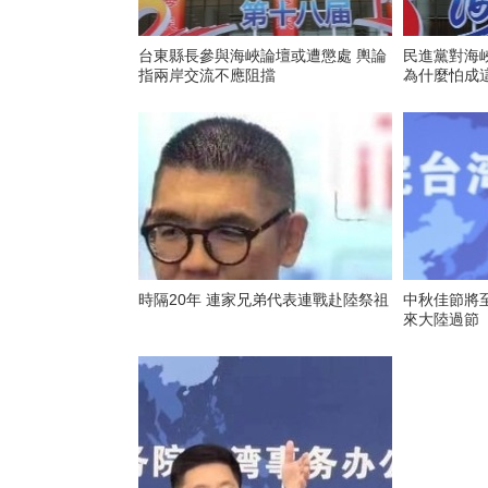
台東縣長參與海峽論壇或遭懲處 輿論
民進黨對海
指兩岸交流不應阻擋
為什麼怕成
時隔20年 連家兄弟代表連戰赴陸祭祖
中秋佳節將
來大陸過節