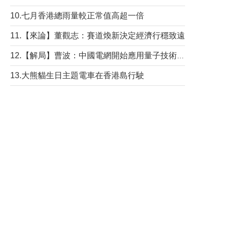
10.七月香港總雨量較正常值高超一倍
11.【來論】董觀志：賽道煥新決定經濟行穩致遠
12.【解局】曹波：中國電網開始應用量子技術，以後會不再停電嗎？
13.大熊貓生日主題電車在香港島行駛