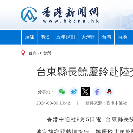
頭條
港澳
五年規劃
大灣區
台灣
內地
首頁
-> 台灣
台東縣長饒慶鈴赴陸
分享到：
2024-08-06 10:42
|
稿件來源：香港中通社
香港中通社8月5日電 台東縣長
地宗族鄉親熱情接待。饒慶玲此次赴