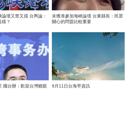
峽論壇又禁又擋 台輿論：
未獲准參加海峽論壇 台東縣長：民眾
這樣？
關心的問題比較重要
至 國台辦：歡迎台灣鄉親
9月11日台海早資訊