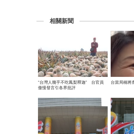
相關新聞
“台灣人幾乎不吃鳳梨釋迦” 台官員
台當局稱將
傲慢發言引各界批評