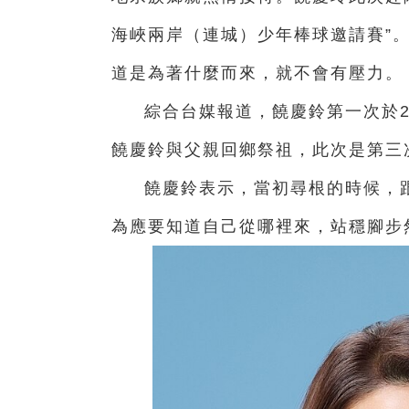
海峽兩岸（連城）少年棒球邀請賽”
道是為著什麼而來，就不會有壓力。
綜合台媒報道，饒慶鈴第一次於2
饒慶鈴與父親回鄉祭祖，此次是第三
饒慶鈴表示，當初尋根的時候，
為應要知道自己從哪裡來，站穩腳步