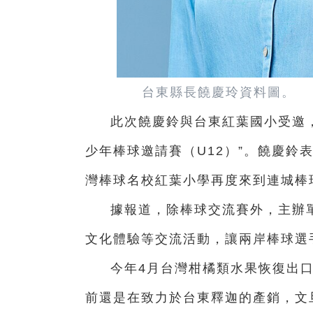
台東縣長饒慶玲資料圖。
此次饒慶鈴與台東紅葉國小受邀
少年棒球邀請賽（U12）”。饒慶鈴
灣棒球名校紅葉小學再度來到連城棒
據報道，除棒球交流賽外，主辦
文化體驗等交流活動，讓兩岸棒球選
今年4月台灣柑橘類水果恢復出
前還是在致力於台東釋迦的產銷，文