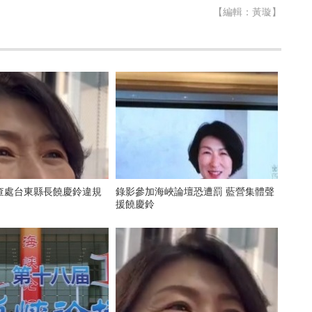
【編輯：黃璇】
查處台東縣長饒慶鈴違規
錄影參加海峽論壇恐遭罰 藍營集體聲
援饒慶鈴