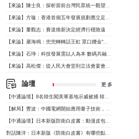
【來論】陳士良：探析當前台灣民眾統一觀望心態的深層成因
【來論】方璇：香港首個五年發展規劃應立足民生務實前行
【來論】董觀志：賽道煥新決定經濟行穩致遠
【來論】屠海鳴：兜兜轉轉話王虹 眾口鑠金“一邊倒”
【來論】石琤：科技發展需以人為本 數碼共融不應讓長者放棄傳統生活方式
【來論】高松傑：從人民大會堂到立法會宴會廳——香港管治新範式的完整拼圖
論壇
更 多
【中通論壇】8名韓生闖美軍基地示威被捕 韓國年輕人反美情緒從何而來？
【解局】曹波：中國電網開始應用量子技術，以後會不再停電嗎？
【中通論壇】日本新版防衛白皮書：動漫皮包藏不住軍國野心
對話陳洋：日本新版《防衛白皮書》有哪些點值得警惕？