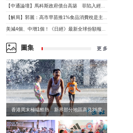
【中通論壇】馬科斯政府債台高築 菲陷入經濟困境與南海對抗惡循環？
【解局】郭麗：高市早苗推1%食品消費稅是主動作為還是被迫“飲鴆止渴”
美減4個、中增1個！《日經》最新全球份額報告透露了什麼？
圖集
更 多
香港周末極端酷熱 新界部分地區高見36度