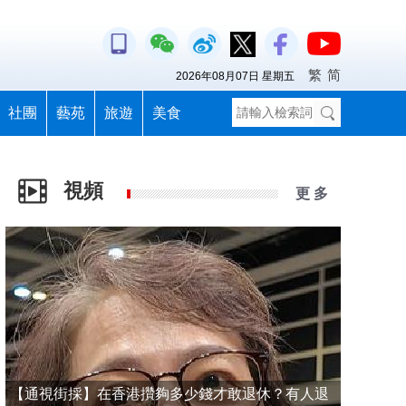
繁
简
2026年08月07日 星期五
社團
藝苑
旅遊
美食
視頻
更 多
【通視街採】在香港攢夠多少錢才敢退休？有人退