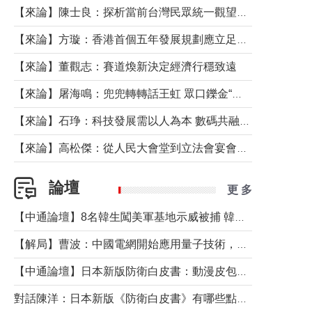
【來論】陳士良：探析當前台灣民眾統一觀望心態的深層成因
【來論】方璇：香港首個五年發展規劃應立足民生務實前行
【來論】董觀志：賽道煥新決定經濟行穩致遠
【來論】屠海鳴：兜兜轉轉話王虹 眾口鑠金“一邊倒”
【來論】石琤：科技發展需以人為本 數碼共融不應讓長者放棄傳統生活方式
【來論】高松傑：從人民大會堂到立法會宴會廳——香港管治新範式的完整拼圖
論壇
更 多
【中通論壇】8名韓生闖美軍基地示威被捕 韓國年輕人反美情緒從何而來？
【解局】曹波：中國電網開始應用量子技術，以後會不再停電嗎？
【中通論壇】日本新版防衛白皮書：動漫皮包藏不住軍國野心
對話陳洋：日本新版《防衛白皮書》有哪些點值得警惕？