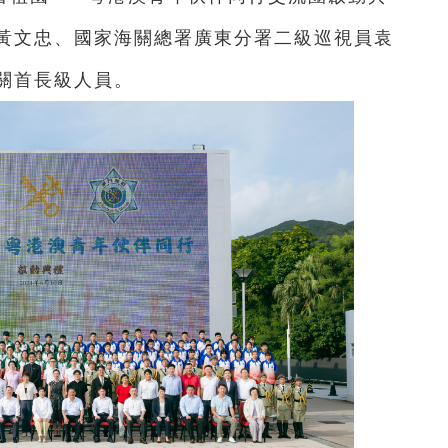
黃文忠、國家海關總署廣東分署二級巡視員袁
關首長級人員。