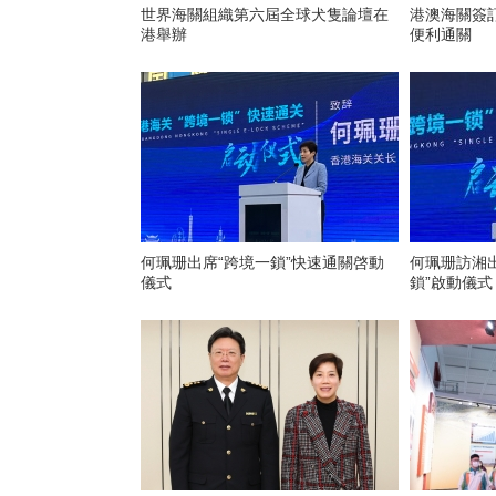
世界海關組織第六屆全球犬隻論壇在
港澳海關簽
港舉辦
便利通關
何珮珊出席“跨境一鎖”快速通關啓動
何珮珊訪湘
儀式
鎖”啟動儀式