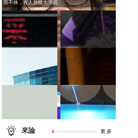
而不休，有人放眼大灣區
來論
更 多