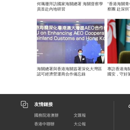
何珮珊拜訪國家海關總署 海關督察學
“香港海關青
員首赴內地研習
察團 赴深
海關總署與香港海關簽署深化大灣區
專訪香港海
認可經濟營運商合作備忘錄
國安，守好
友情鏈接
國務院港澳辦
文匯報
香港中聯辦
大公報