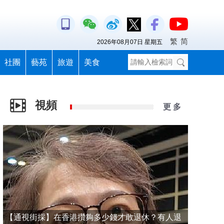
繁
简
2026年08月07日 星期五
社團
藝苑
旅遊
美食
視頻
更 多
【通視街採】在香港攢夠多少錢才敢退休？有人退