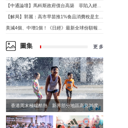
【中通論壇】馬科斯政府債台高築 菲陷入經濟困境與南海對抗惡循環？
【解局】郭麗：高市早苗推1%食品消費稅是主動作為還是被迫“飲鴆止渴”
美減4個、中增1個！《日經》最新全球份額報告透露了什麼？
圖集
更 多
香港周末極端酷熱 新界部分地區高見36度