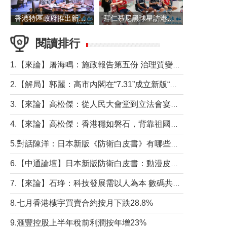
香港特區政府推出新一批銀色債券 每手1萬元保底息4.25厘
拜仁慕尼黑球星訪港 與球迷近距離互動
閱讀排行
1.【來論】屠海鳴：施政報告第五份 治理質變脈絡清
2.【解局】郭麗：高市內閣在“7.31”成立新版“特高課”意欲何為？
3.【來論】高松傑：從人民大會堂到立法會宴會廳——香港管治新範式的完整拼圖
4.【來論】高松傑：香港穩如磐石，背靠祖國才是真正的“終極護城河”
5.對話陳洋：日本新版《防衛白皮書》有哪些點值得警惕？
6.【中通論壇】日本新版防衛白皮書：動漫皮包藏不住軍國野心
7.【來論】石琤：科技發展需以人為本 數碼共融不應讓長者放棄傳統生活方式
8.七月香港樓宇買賣合約按月下跌28.8%
9.滙豐控股上半年稅前利潤按年增23%