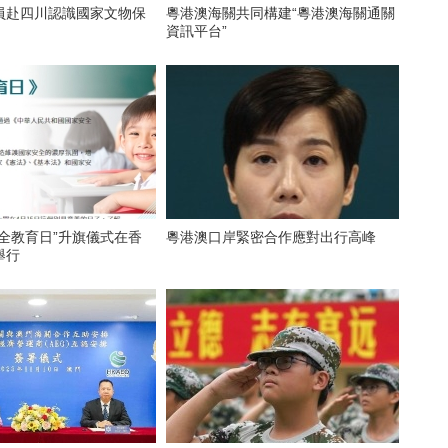
員赴四川認識國家文物保
粵港澳海關共同構建“粵港澳海關通關
資訊平台”
全教育日”升旗儀式在香
粵港澳口岸緊密合作應對出行高峰
舉行