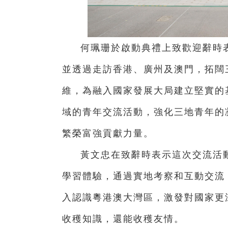
何珮珊於啟動典禮上致歡迎辭時
並透過走訪香港、廣州及澳門，拓闊
維，為融入國家發展大局建立堅實的
域的青年交流活動，強化三地青年的
繁榮富強貢獻力量。
黃文忠在致辭時表示這次交流活
學習體驗，通過實地考察和互動交流
入認識粵港澳大灣區，激發對國家更
收穫知識，還能收穫友情。