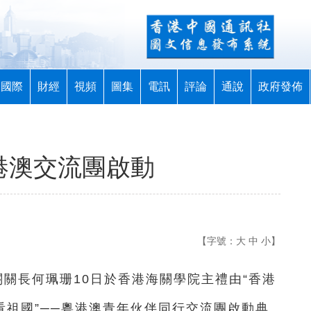
國際
財經
視頻
圖集
電訊
評論
通說
政府發佈
港澳交流團啟動
【字號：
大
中
小
】
關關長何珮珊10日於香港海關學院主禮由“香港
看祖國”──粵港澳青年伙伴同行交流團啟動典