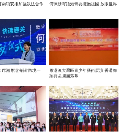
訂兩項安排加強執法合作
何珮珊寄語港青要擁抱祖國 放眼世界
出席湘粵港海關“跨境一
粵港澳大灣區青少年藝術展演 香港舞
蹈賽區圓滿落幕