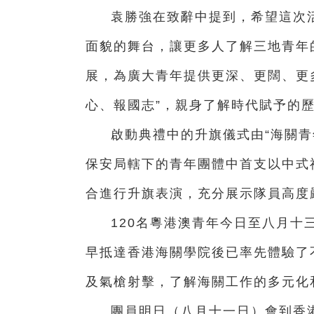
袁勝強在致辭中提到，希望這次
面貌的舞台，讓更多人了解三地青年
展，為廣大青年提供更深、更闊、更
心、報國志”，親身了解時代賦予的
啟動典禮中的升旗儀式由“海關青
保安局轄下的青年團體中首支以中式
合進行升旗表演，充分展示隊員高度
120名粵港澳青年今日至八月十
早抵達香港海關學院後已率先體驗了
及氣槍射擊，了解海關工作的多元化
團員明日（八月十一日）會到香