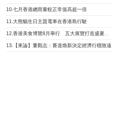
10.七月香港總雨量較正常值高超一倍
11.大熊貓生日主題電車在香港島行駛
12.香港美食博覽8月舉行 五大展覽打造盛夏嘉年華
13.【來論】董觀志：賽道煥新決定經濟行穩致遠