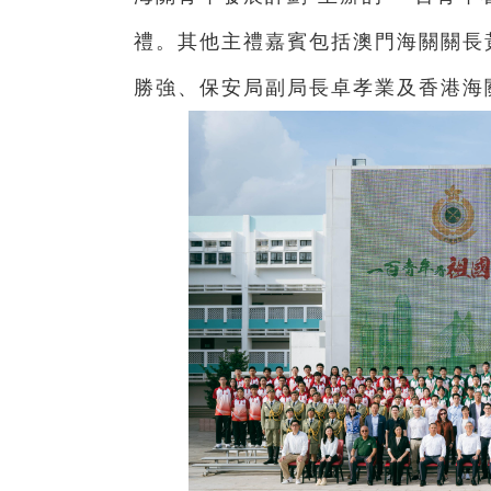
禮。其他主禮嘉賓包括澳門海關關長
勝強、保安局副局長卓孝業及香港海