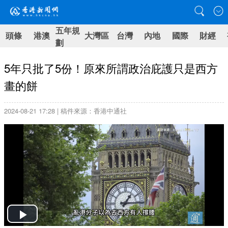
五年規
頭條
港澳
大灣區
台灣
內地
國際
財經
劃
5年只批了5份！原來所謂政治庇護只是西方
畫的餅
2024-08-21 17:28 | 稿件來源：香港中通社
Play