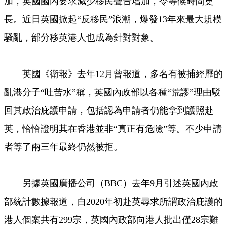
加，英國國內要求減少移民聲音增加，令等候時間更
長。近日英國掀起“反移民”浪潮，爆發13年來最大規模
騷亂，部分移英港人也成為針對對象。
英國《衛報》去年12月曾報道，多名有被捕經歷的
亂港分子“吐苦水”稱，英國內政部以各種“荒謬”理由駁
回其政治庇護申請，包括認為申請者仍能拿到護照赴
英，恰恰證明其在香港並非“真正有危險”等。不少申請
者等了兩三年最終仍然被拒。
另據英國廣播公司（BBC）去年9月引述英國內政
部統計數據報道，自2020年初赴英尋求所謂政治庇護的
港人個案共有299宗，英國內政部向港人批出僅28宗難