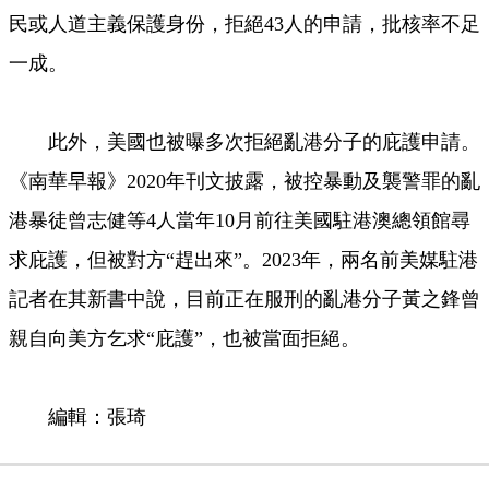
民或人道主義保護身份，拒絕43人的申請，批核率不足
一成。
此外，美國也被曝多次拒絕亂港分子的庇護申請。
《南華早報》2020年刊文披露，被控暴動及襲警罪的亂
港暴徒曾志健等4人當年10月前往美國駐港澳總領館尋
求庇護，但被對方“趕出來”。2023年，兩名前美媒駐港
記者在其新書中說，目前正在服刑的亂港分子黃之鋒曾
親自向美方乞求“庇護”，也被當面拒絕。
編輯：張琦