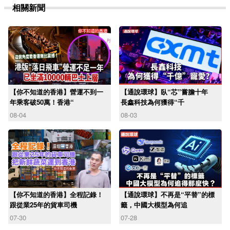
相關新聞
【你不知道的香港】營運不到一
【通說環球】臥“芯”嘗膽十年
年乘客破50萬！香港“
長鑫科技為何獲得“千
08-04
08-03
【你不知道的香港】全程記錄！
【通說環球】不再是“平替”的標
跟從業25年的貨車司機
籤，中國大模型為何追
07-30
07-28