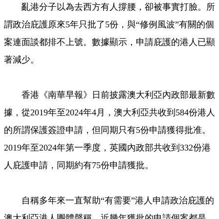
亂港分子以為去西方有人撐腰，卻被事實打臉。所
Video
謂政治庇護原來5年只批了5份，與“修例風波”有關的個
案連面談都排不上號。數據顯示，申請庇護的港人已顯
著減少。
香港《南華早報》日前披露澳大利亞內政部最新數
據，從2019年至2024年4月，澳大利亞共收到584份港人
的所謂保護簽證申請，但同期只有5份申請獲得批准。
2019年至2024年第一季度，英國內政部共收到332份港
人庇護申請，同期約有75份申請獲批。
自稱多年來一直幫助“有需要”港人申請政治庇護的
澳大利亞港人團體聲稱，近幾年獲批的申請個案都是