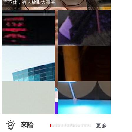
而不休，有人放眼大灣區
來論
更 多