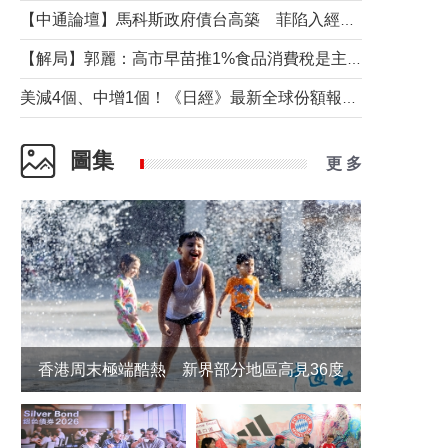
【中通論壇】馬科斯政府債台高築 菲陷入經濟困境與南海對抗惡循環？
【解局】郭麗：高市早苗推1%食品消費稅是主動作為還是被迫“飲鴆止渴”
美減4個、中增1個！《日經》最新全球份額報告透露了什麼？
圖集
更 多
香港周末極端酷熱 新界部分地區高見36度