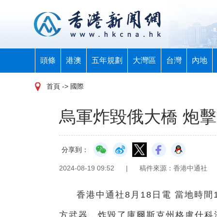
頭條
港澳
五年規劃
大灣區
台灣
內地
首頁
-> 國際
烏軍炸毀俄大橋 炮
分享到：
2024-08-19 09:52
|
稿件來源：香港中通社
香港中通社8月18日電 當地時
方武器，炸毀了庫爾斯克州格盧什科