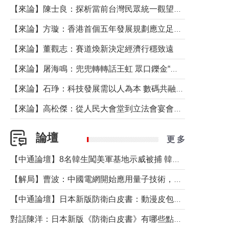
【來論】陳士良：探析當前台灣民眾統一觀望心態的深層成因
【來論】方璇：香港首個五年發展規劃應立足民生務實前行
【來論】董觀志：賽道煥新決定經濟行穩致遠
【來論】屠海鳴：兜兜轉轉話王虹 眾口鑠金“一邊倒”
【來論】石琤：科技發展需以人為本 數碼共融不應讓長者放棄傳統生活方式
【來論】高松傑：從人民大會堂到立法會宴會廳——香港管治新範式的完整拼圖
論壇
更 多
【中通論壇】8名韓生闖美軍基地示威被捕 韓國年輕人反美情緒從何而來？
【解局】曹波：中國電網開始應用量子技術，以後會不再停電嗎？
【中通論壇】日本新版防衛白皮書：動漫皮包藏不住軍國野心
對話陳洋：日本新版《防衛白皮書》有哪些點值得警惕？