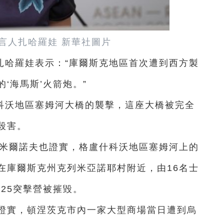
言人扎哈羅娃 新華社圖片
扎哈羅娃表示：“庫爾斯克地區首次遭到西方製
‘海馬斯’火箭炮。”
科沃地區塞姆河大橋的襲擊，這座大橋被完全
殺害。
斯米爾諾夫也證實，格盧什科沃地區塞姆河上的
在庫爾斯克州克列米亞諾耶村附近，由16名士
225突擊營被摧毀。
日證實，頓涅茨克市內一家大型商場當日遭到烏