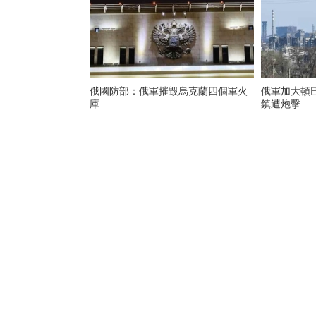
俄國防部：俄軍摧毀烏克蘭四個軍火
俄軍加大頓巴
庫
鎮遭炮擊