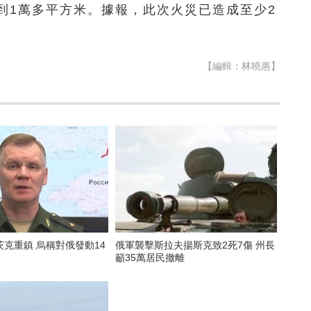
到1萬多平方米。據報，此次火災已造成至少2
【編輯：林曉惠】
克重鎮 烏稱對俄發動14
俄軍襲擊斯拉夫揚斯克致2死7傷 州長
籲35萬居民撤離