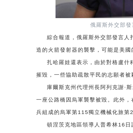
俄羅斯外交部發
綜合報道，俄羅斯外交部發言人
造的火箭發射器的襲擊，可能是美國的
扎哈羅娃還表示，由於對格盧什
摧毀，一些協助疏散平民的志願者被
庫爾斯克州代理州長阿列克謝·
一座公路橋因烏軍襲擊被毀。此外，
兵組成的烏軍第115獨立機械化旅第
頓涅茨克地區領導人普希林16