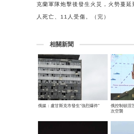
克蘭軍隊炮擊後發生火災，火勢蔓延
人死亡、11人受傷。（完）
相關新聞
俄媒：盧甘斯克市發生“強烈爆炸”
俄控制頓涅茨
次空襲