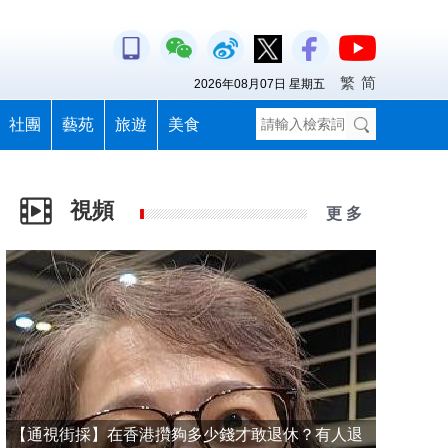
繁
简
2026年08月07日 星期五
社團
藝苑
旅遊
美食
視頻
更 多
【通視街採】在香港攢夠多少錢才敢退休？有人退