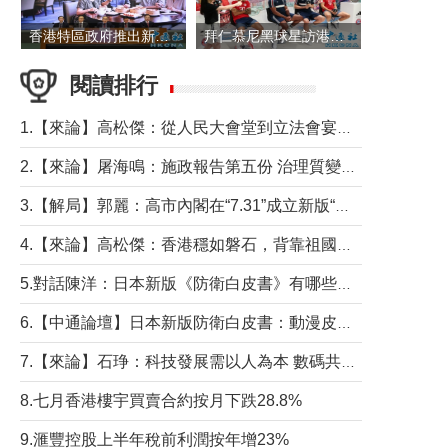
香港特區政府推出新一批銀色債券 每手1萬元保底息4.25厘
拜仁慕尼黑球星訪港 與球迷近距離互動
閱讀排行
1.【來論】高松傑：從人民大會堂到立法會宴會廳——香港管治新範式的完整拼圖
2.【來論】屠海鳴：施政報告第五份 治理質變脈絡清
3.【解局】郭麗：高市內閣在“7.31”成立新版“特高課”意欲何為？
4.【來論】高松傑：香港穩如磐石，背靠祖國才是真正的“終極護城河”
5.對話陳洋：日本新版《防衛白皮書》有哪些點值得警惕？
6.【中通論壇】日本新版防衛白皮書：動漫皮包藏不住軍國野心
7.【來論】石琤：科技發展需以人為本 數碼共融不應讓長者放棄傳統生活方式
8.七月香港樓宇買賣合約按月下跌28.8%
9.滙豐控股上半年稅前利潤按年增23%