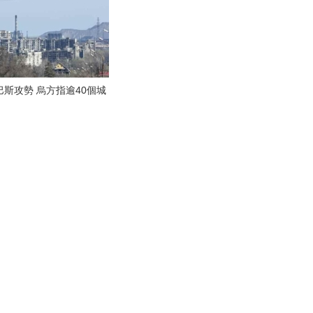
斯攻勢 烏方指逾40個城