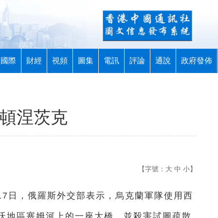
國際
財經
視頻
圖集
電訊
評論
通說
政府發佈
擊頓涅茨克
【字號：
大
中
小
】
間17日，俄羅斯外交部表示，烏克蘭軍隊使用西
沃地區塞姆河上的一座大橋，並殺害試圖疏散