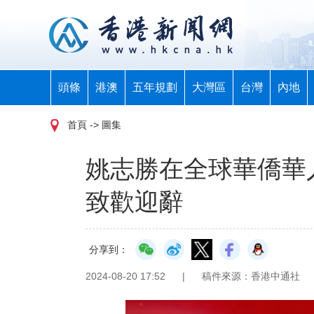
頭條
港澳
五年規劃
大灣區
台灣
內地
首頁
-> 圖集
姚志勝在全球華僑華
致歡迎辭
分享到：
2024-08-20 17:52
|
稿件來源：香港中通社