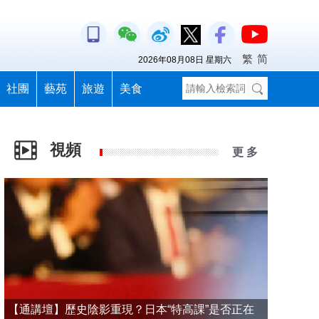
繁
简
2026年08月08日 星期六
社團
藝苑
旅遊
美食
視頻
更 多
【通講壇】歷史陰影重現？日本“特高課”是否正在