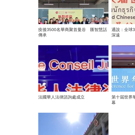
疫後3500名華商聚首曼谷 匯智慧話
通說：全球3
傳承
深遠
法國華人法律諮詢處成立
第十屆世界
幕