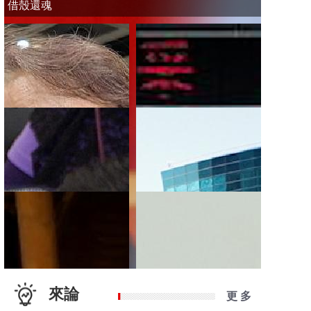
借殼還魂
來論
更 多