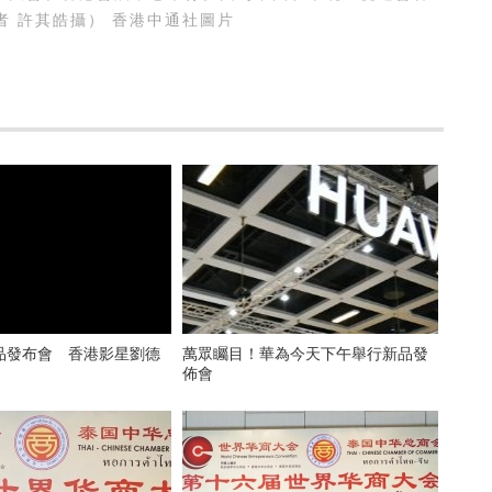
 許其皓攝） 香港中通社圖片
品發布會 香港影星劉德
萬眾矚目！華為今天下午舉行新品發
佈會