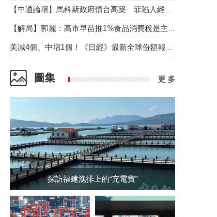
【中通論壇】馬科斯政府債台高築 菲陷入經濟困境與南海對抗惡循環？
【解局】郭麗：高市早苗推1%食品消費稅是主動作為還是被迫“飲鴆止渴”
美減4個、中增1個！《日經》最新全球份額報告透露了什麼？
圖集
更 多
探訪福建漁排上的“充電寶”