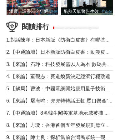
滙豐上調香港今年經濟增長預測至4.5%
酷熱天氣警告生效 本港高溫持續至下周
閱讀排行
1.對話陳洋：日本新版《防衛白皮書》有哪些點值得警惕？
2.【中通論壇】日本新版防衛白皮書：動漫皮包藏不住軍國野心
3.【來論】石琤：科技發展需以人為本 數碼共融不應讓長者放棄傳統生活方式
4.【來論】董觀志：賽道煥新決定經濟行穩致遠
5.【解局】曹波：中國電網開始應用量子技術，以後會不再停電嗎？
6.【來論】屠海鳴：兜兜轉轉話王虹 眾口鑠金“一邊倒”
7.【中通論壇】8名韓生闖美軍基地示威被捕 韓國年輕人反美情緒從何而來？
8.【來論】方璇：香港首個五年發展規劃應立足民生務實前行
9.【來論】陳士良：探析當前台灣民眾統一觀望心態的深層成因