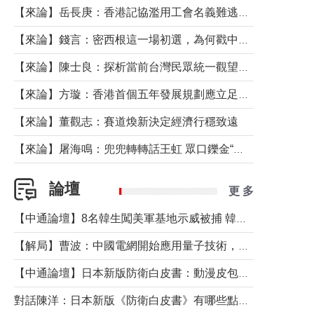
【來論】岳長庚：香港記協濫用工會名義難逃法律制裁
【來論】錢言：密西根這一場初選，為何戳中了兩黨最痛的神經？
【來論】陳士良：探析當前台灣民眾統一觀望心態的深層成因
【來論】方璇：香港首個五年發展規劃應立足民生務實前行
【來論】董觀志：賽道煥新決定經濟行穩致遠
【來論】屠海鳴：兜兜轉轉話王虹 眾口鑠金“一邊倒”
論壇
更 多
【中通論壇】8名韓生闖美軍基地示威被捕 韓國年輕人反美情緒從何而來？
【解局】曹波：中國電網開始應用量子技術，以後會不再停電嗎？
【中通論壇】日本新版防衛白皮書：動漫皮包藏不住軍國野心
對話陳洋：日本新版《防衛白皮書》有哪些點值得警惕？