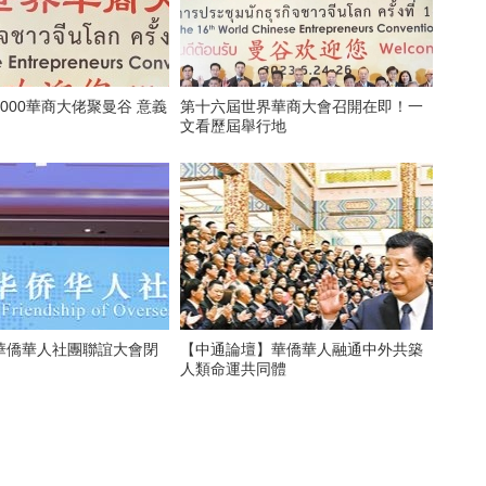
000華商大佬聚曼谷 意義
第十六屆世界華商大會召開在即！一
文看歷屆舉行地
華僑華人社團聯誼大會閉
【中通論壇】華僑華人融通中外共築
人類命運共同體