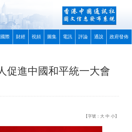
國際
財經
視頻
圖集
電訊
評論
通說
政府發佈
人促進中國和平統一大會
【字號：
大
中
小
】