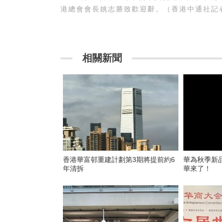
港總會會長姚志勝致歡迎辭。（香港中通社記者
相關新聞
香港華富邨重建計劃第3期將提前約6
華為秋季新
年清拆
華來了！