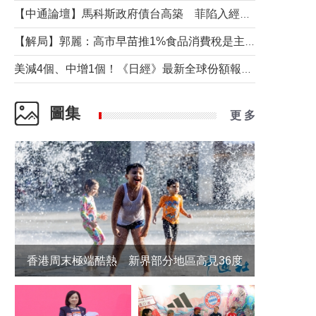
【中通論壇】馬科斯政府債台高築 菲陷入經濟困境與南海對抗惡循環？
【解局】郭麗：高市早苗推1%食品消費稅是主動作為還是被迫“飲鴆止渴”
美減4個、中增1個！《日經》最新全球份額報告透露了什麼？
圖集
更 多
香港周末極端酷熱 新界部分地區高見36度