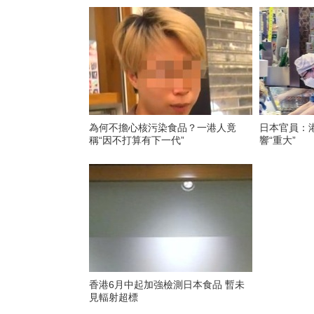
為何不擔心核污染食品？一港人竟
日本官員：
稱“因不打算有下一代”
響“重大”
香港6月中起加強檢測日本食品 暫未
見輻射超標