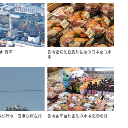
港“買單”
香港密切監察及加強檢測日本進口水
產
放核污水 香港政府在行
香港各平台加密監測水域漁業輻射