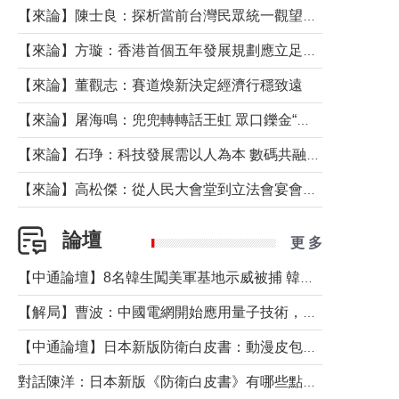
【來論】陳士良：探析當前台灣民眾統一觀望心態的深層成因
【來論】方璇：香港首個五年發展規劃應立足民生務實前行
【來論】董觀志：賽道煥新決定經濟行穩致遠
【來論】屠海鳴：兜兜轉轉話王虹 眾口鑠金“一邊倒”
【來論】石琤：科技發展需以人為本 數碼共融不應讓長者放棄傳統生活方式
【來論】高松傑：從人民大會堂到立法會宴會廳——香港管治新範式的完整拼圖
論壇
更 多
【中通論壇】8名韓生闖美軍基地示威被捕 韓國年輕人反美情緒從何而來？
【解局】曹波：中國電網開始應用量子技術，以後會不再停電嗎？
【中通論壇】日本新版防衛白皮書：動漫皮包藏不住軍國野心
對話陳洋：日本新版《防衛白皮書》有哪些點值得警惕？