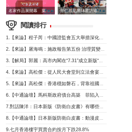
名家作品展開幕 葉劉淑儀出席並致辭
拜仁慕尼黑球星訪港 與球迷近距離互動
閱讀排行
1.【來論】程子芮：中國證監會五大舉措深化內地香港資本市場合作
2.【來論】屠海鳴：施政報告第五份 治理質變脈絡清
3.【解局】郭麗：高市內閣在“7.31”成立新版“特高課”意欲何為？
4.【來論】高松傑：從人民大會堂到立法會宴會廳——香港管治新範式的完整拼圖
5.【來論】高松傑：香港穩如磐石，背靠祖國才是真正的“終極護城河”
6.【中通論壇】馬科斯政府債台高築 菲陷入經濟困境與南海對抗惡循環？
7.對話陳洋：日本新版《防衛白皮書》有哪些點值得警惕？
8.【中通論壇】日本新版防衛白皮書：動漫皮包藏不住軍國野心
9.七月香港樓宇買賣合約按月下跌28.8%