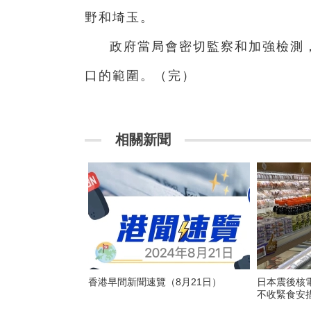
野和埼玉。
政府當局會密切監察和加強檢測
口的範圍。（完）
相關新聞
香港早間新聞速覽（8月21日）
日本震後核
不收緊食安