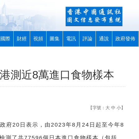
國際
財經
視頻
圖集
電訊
評論
通說
政府發佈
香港測近8萬進口食物樣本
【字號：
大
中
小
】
政府20日表示，由2023年8月24日起至今年8
檢測了共77596個日本進口食物樣本（包括