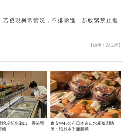
，若發現異常情況，不排除進一步收緊禁止進
【編輯：彭玉婷】
電站冷卻水溢出 香港暫
食安中心公布日本進口水產檢測情
措施
況：輻射水平無超標