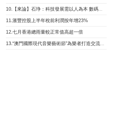
10.【來論】石琤：科技發展需以人為本 數碼共融不應讓長者放棄傳統生活方式
11.滙豐控股上半年稅前利潤按年增23%
12.七月香港總雨量較正常值高超一倍
13.“澳門國際現代音樂藝術節”為樂者打造交流平台