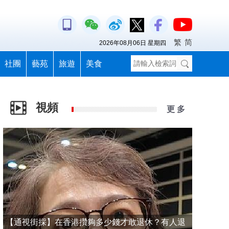
繁
简
2026年08月06日 星期四
社團
藝苑
旅遊
美食
視頻
更 多
【通視街採】在香港攢夠多少錢才敢退休？有人退