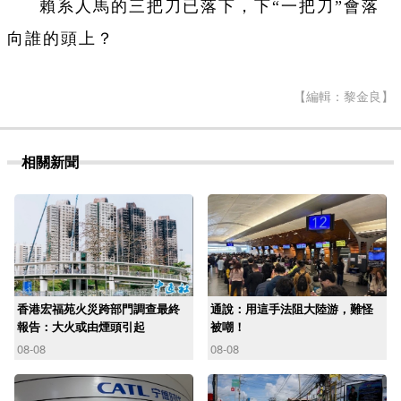
賴系人馬的三把刀已落下，下“一把刀”會落
向誰的頭上？
【編輯：黎金良】
相關新聞
香港宏福苑火災跨部門調查最終
通說：用這手法阻大陸游，難怪
報告：大火或由煙頭引起
被嘲！
08-08
08-08