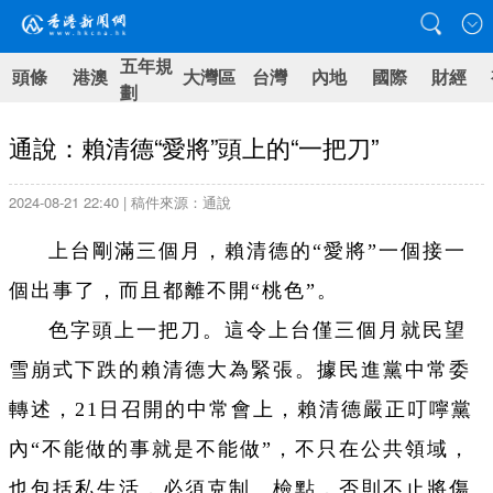
五年規
頭條
港澳
大灣區
台灣
內地
國際
財經
劃
通說：賴清德“愛將”頭上的“一把刀”
2024-08-21 22:40 | 稿件來源：通說
上台剛滿三個月，賴清德的“愛將”一個接一
個出事了，而且都離不開“桃色”。
色字頭上一把刀。這令上台僅三個月就民望
雪崩式下跌的賴清德大為緊張。據民進黨中常委
轉述，21日召開的中常會上，賴清德嚴正叮嚀黨
內“不能做的事就是不能做”，不只在公共領域，
也包括私生活，必須克制、檢點，否則不止將傷