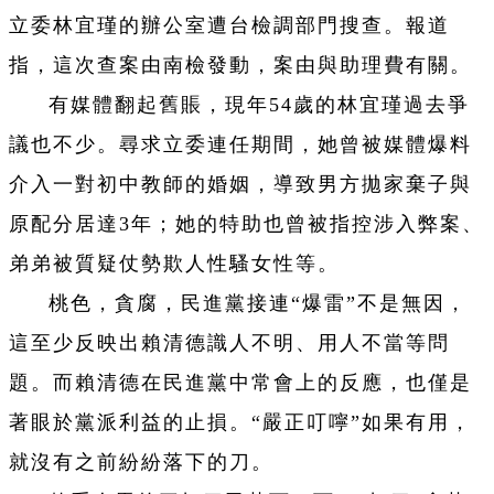
立委林宜瑾的辦公室遭台檢調部門搜查。報道
指，這次查案由南檢發動，案由與助理費有關。
有媒體翻起舊賬，現年54歲的林宜瑾過去爭
議也不少。尋求立委連任期間，她曾被媒體爆料
介入一對初中教師的婚姻，導致男方拋家棄子與
原配分居達3年；她的特助也曾被指控涉入弊案、
弟弟被質疑仗勢欺人性騷女性等。
桃色，貪腐，民進黨接連“爆雷”不是無因，
這至少反映出賴清德識人不明、用人不當等問
題。而賴清德在民進黨中常會上的反應，也僅是
著眼於黨派利益的止損。“嚴正叮嚀”如果有用，
就沒有之前紛紛落下的刀。