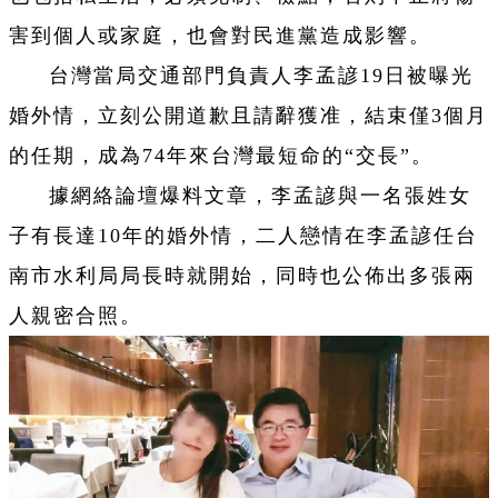
害到個人或家庭，也會對民進黨造成影響。
台灣當局交通部門負責人李孟諺19日被曝光
婚外情，立刻公開道歉且請辭獲准，結束僅3個月
的任期，成為74年來台灣最短命的“交長”。
據網絡論壇爆料文章，李孟諺與一名張姓女
子有長達10年的婚外情，二人戀情在李孟諺任台
南市水利局局長時就開始，同時也公佈出多張兩
人親密合照。