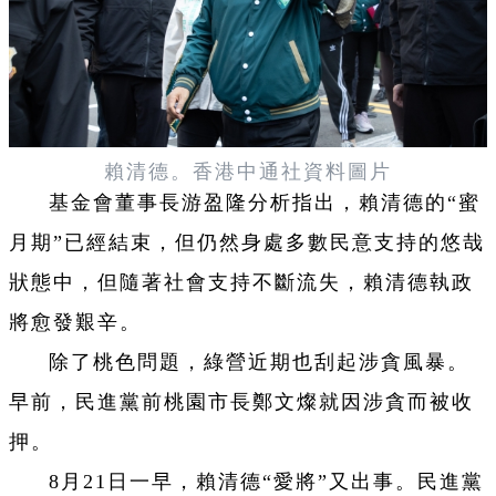
賴清德。香港中通社資料圖片
基金會董事長游盈隆分析指出，賴清德的“蜜
月期”已經結束，但仍然身處多數民意支持的悠哉
狀態中，但隨著社會支持不斷流失，賴清德執政
將愈發艱辛。
除了桃色問題，綠營近期也刮起涉貪風暴。
早前，民進黨前桃園市長鄭文燦就因涉貪而被收
押。
8月21日一早，賴清德“愛將”又出事。民進黨