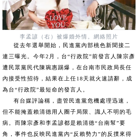
李孟諺（右）被爆婚外情。網絡照片
從去年選舉開始，民進黨內部桃色新聞接二
連三曝光。今年2月，台“行政院”前發言人陳宗彥
遭民眾黨民代陳琬惠踢爆，在台南市民政局長任
內接受性招待，結果在上任18天就火速請辭，成
為台“行政院”最短命的發言人。
有台媒評論稱，盡管民進黨危機處理迅速，
但不能掩蓋賴清德用人圈子局限、識人不明的毛
病。而陳宗彥和李孟諺都是賴清德“台南幫”要
角，事件也反映民進黨內“反賴勢力”的反撲來得