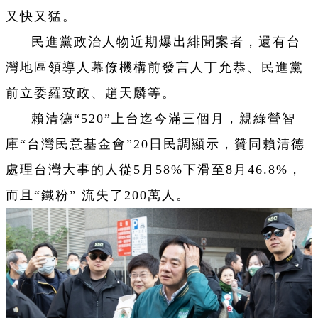
又快又猛。
民進黨政治人物近期爆出緋聞案者，還有台
灣地區領導人幕僚機構前發言人丁允恭、民進黨
前立委羅致政、趙天麟等。
賴清德“520”上台迄今滿三個月，親綠營智
庫“台灣民意基金會”20日民調顯示，贊同賴清德
處理台灣大事的人從5月58%下滑至8月46.8%，
而且“鐵粉” 流失了200萬人。