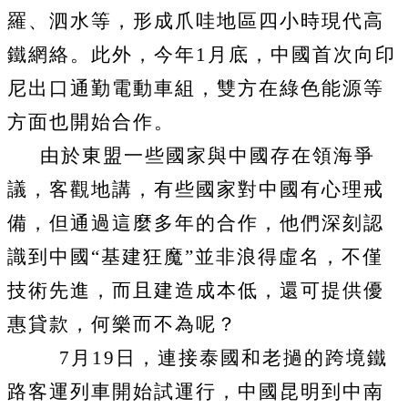
羅、泗水等，形成爪哇地區四小時現代高
鐵網絡。此外，今年
1
月底，中國首次向印
尼出口通勤電動車組，雙方在綠色能源等
方面也開始合作。
由於東盟一些國家與中國存在領海爭
議，客觀地講，有些國家對中國有心理戒
備，但通過這麼多年的合作，他們深刻認
識到中國“基建狂魔”並非浪得虛名，不僅
技術先進，而且建造成本低，還可提供優
惠貸款，何樂而不為呢？
7
月
19
日，連接泰國和老撾的跨境鐵
路客運列車開始試運行，中國昆明到中南