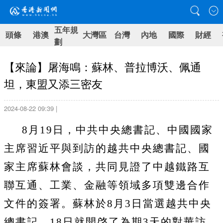
五年規
頭條
港澳
大灣區
台灣
內地
國際
財經
劃
【來論】屠海鳴：蘇林、普拉博沃、佩通
坦，東盟又添三密友
2024-08-22 09:39 |
8
月
19
日，中共中央總書記、中國國家
主席習近平與到訪的越共中央總書記、國
家主席蘇林會談，共同見證了中越鐵路互
聯互通、工業、金融等領域多項雙邊合作
文件的簽署。蘇林於
8
月
3
日當選越共中央
總書記，
18
日就開啓了為期
3
天的對華訪