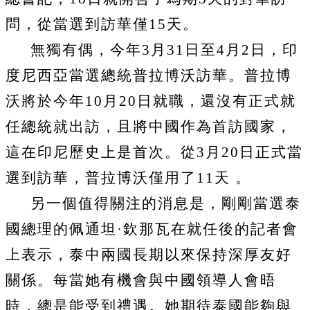
問，從當選到訪華僅
15
天。
無獨有偶，今年
3
月
31
日至
4
月
2
日，印
度尼西亞當選總統普拉博沃訪華。普拉博
沃將於今年
10
月
20
日就職，還沒有正式就
任總統就出訪，且將中國作為首訪國家，
這在印尼歷史上是首次。從
3
月
20
日正式當
選到訪華，普拉博沃僅用了
11
天
。
另一個值得關注的消息是，剛剛當選泰
國總理的佩通坦·欽那瓦在就任後的記者會
上表示，泰中兩國長期以來保持深厚友好
關係。每當她有機會與中國領導人會晤
時，總是能受到禮遇。她期待泰國能夠與