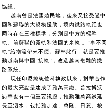
協議。
越南曾是法國殖民地，後來又接受過中
國和蘇聯的大規模援助，境內鐵路軌距也
同時存在三種標準，分別是中方的標準
軌、前蘇聯的寬軌和法國的米軌
。“車不同
軌”給物流帶來不便。蘇林此行，就是要推
動越南與中國“接軌”，改造越南複雜的鐵
路系統。
現任印尼總統佐科執政以來，對華合作
的最大亮點是建成了雅萬高鐵。普拉博沃
訪華也有一個重要議題，推動雅萬高鐵延
長至泗水，包括雅加達、萬隆、日惹、梭