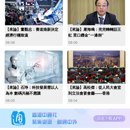
【來論】董觀志：賽道煥新決定
【來論】屠海鳴：兜兜轉轉話王
經濟行穩致遠
虹 眾口鑠金“一邊倒”
08-06
08-06
【來論】石琤：科技發展需以人
【來論】高松傑：從人民大會堂
為本 數碼共融不應讓
到立法會宴會廳——香港
08-05
08-04