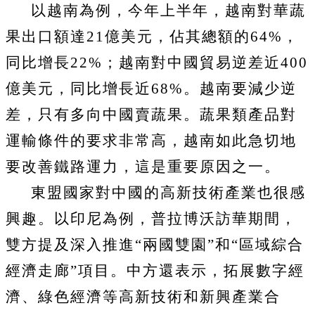
以越南為例，今年上半年，越南對華蔬
果出口額達
21
億美元，佔其總額的
64%
，
同比增長
22%
；越南對中國貿易逆差近
400
億美元，同比增長近
68%
。越南要減少逆
差，只有多向中國賣蔬果。蔬果類產品對
運輸條件的要求非常高，越南如此急切地
要改善鐵路運力，這是重要原因之一。
東盟國家對中國的高新技術產業也很感
興趣。以印尼為例，普拉博沃訪華期間，
雙方提及深入推進“兩國雙園”和“區域綜合
經濟走廊”項目。中方還表示，拓展數字經
濟、綠色經濟等高新技術和新興產業合