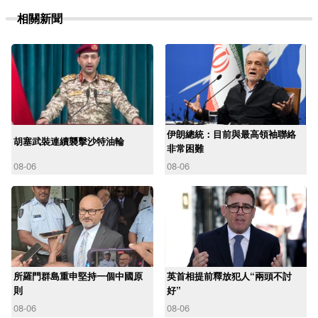
相關新聞
伊朗總統：目前與最高領袖聯絡
胡塞武裝連續襲擊沙特油輪
非常困難
08-06
08-06
所羅門群島重申堅持一個中國原
英首相提前釋放犯人“兩頭不討
則
好”
08-06
08-06