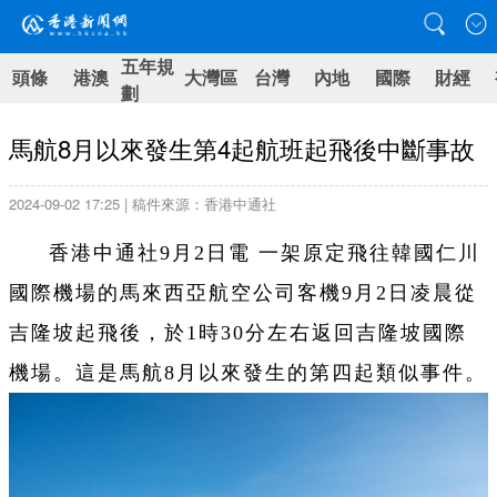
五年規
頭條
港澳
大灣區
台灣
內地
國際
財經
劃
馬航8月以來發生第4起航班起飛後中斷事故
2024-09-02 17:25 | 稿件來源：香港中通社
香港中通社9月2日電 一架原定飛往韓國仁川
國際機場的馬來西亞航空公司客機9月2日凌晨從
吉隆坡起飛後，於1時30分左右返回吉隆坡國際
機場。這是馬航8月以來發生的第四起類似事件。