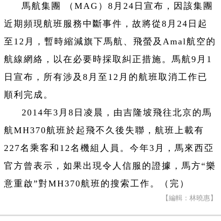
馬航集團 （MAG）8月24日宣布，因該集團
近期頻現航班服務中斷事件，故將從8月24日起
至12月，暫時縮減旗下馬航、飛螢及Amal航空的
航線網絡，以在必要時採取糾正措施。馬航9月1
日宣布，所有涉及8月至12月的航班取消工作已
順利完成。
2014年3月8日凌晨，由吉隆坡飛往北京的馬
航MH370航班於起飛不久後失聯，航班上載有
227名乘客和12名機組人員。今年3月，馬來西亞
官方曾表示，如果出現令人信服的證據，馬方“樂
意重啟”對MH370航班的搜索工作。（完）
【編輯：林曉惠】