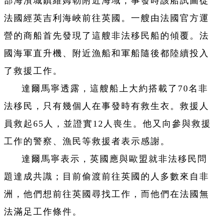
部海濱城鎮維姆勒附近海域，事發時該船試圖從
法國經英吉利海峽前往英國。一艘由法國官方運
營的商船首先發現了這艘非法移民船的傾覆。法
國海軍直升機、附近漁船和軍船隨後都陸續投入
了救援工作。
達爾馬寧透露，這艘船上大約搭載了70名非
法移民，只有幾個人在事發時有救生衣。救援人
員救起65人，並證實12人喪生。他又向參與救援
工作的警察、漁民等救援者表示感謝。
達爾馬寧表示，英國應與歐盟就非法移民問
題達成共識；目前偷渡前往英國的人多數來自非
洲，他們想前往英國尋找工作，而他們在法國無
法滿足工作條件。