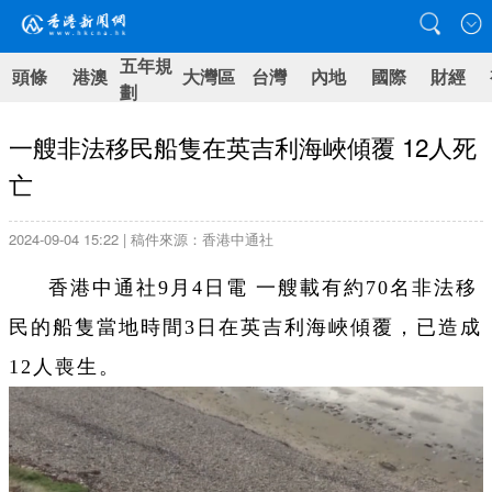
五年規
頭條
港澳
大灣區
台灣
內地
國際
財經
劃
一艘非法移民船隻在英吉利海峽傾覆 12人死
亡
2024-09-04 15:22 | 稿件來源：香港中通社
香港中通社9月4日電 一艘載有約70名非法移
民的船隻當地時間3日在英吉利海峽傾覆，已造成
12人喪生。