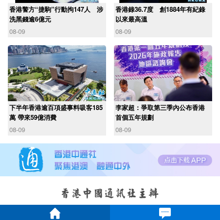
香港警方“捷駒”行動拘147人 涉
香港錄36.7度 創1884年有紀錄
洗黑錢逾6億元
以來最高溫
08-09
08-09
下半年香港逾百項盛事料吸客185
李家超：爭取第三季內公布香港
萬 帶來59億消費
首個五年規劃
08-09
08-09