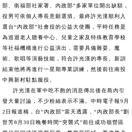
部、衛福部社家署、內政部”多家單位開出缺額，
役男可依個人專長意願選填。最終許光漢順利入
選台“內政部”社會役的公益大使團，平時任務是
為巡迴老人贍養中心、兒童之家及特殊教育學校
等社福機構進行公益演出，需要具備雜耍、魔
術、歌唱等演藝技能，符合許光漢的專長。新訓
結束他將再進行一星期專業訓練，然後前往南投
中興新村駐點服役。
許光漢在軍中吃不飽的消息傳出後在島內引
發大量討論，不少粉絲表示不滿。中時電子報9月
2日報道稱，台“內政部”當天透露，“內政部長”劉
世芳8月30日晚餐時間“突襲式”前往成功嶺營區