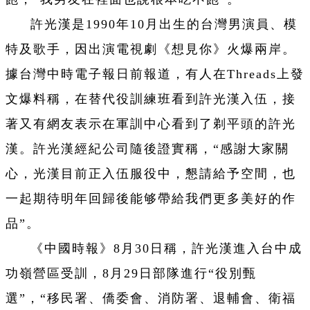
許光漢是1990年10月出生的台灣男演員、模
特及歌手，因出演電視劇《想見你》火爆兩岸。
據台灣中時電子報日前報道，有人在Threads上發
文爆料稱，在替代役訓練班看到許光漢入伍，接
著又有網友表示在軍訓中心看到了剃平頭的許光
漢。許光漢經紀公司隨後證實稱，“感謝大家關
心，光漢目前正入伍服役中，懇請給予空間，也
一起期待明年回歸後能够帶給我們更多美好的作
品”。
《中國時報》8月30日稱，許光漢進入台中成
功嶺營區受訓，8月29日部隊進行“役別甄
選”，“移民署、僑委會、消防署、退輔會、衛福