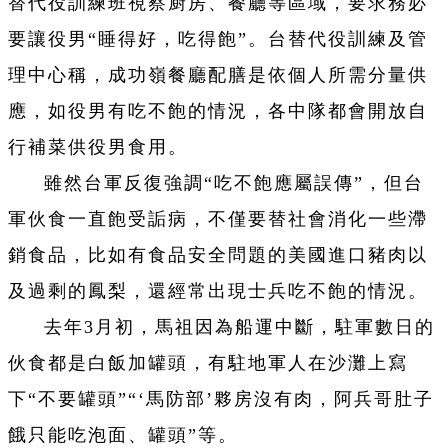
替代役訓練班視察厨房、餐廳等區域，要求務必
要讓役男“睡得好，吃得飽”。台替代役訓練及管
理中心稱，成功嶺餐廳配膳是依個人所需分量供
應，如役男有吃不飽的情況，各中隊都會開放自
行補菜供役男食用。
雖然台軍反復強調“吃不飽應屬誤傳”，但台
軍伙食一直飽受詬病，不僅要替社會消化一些滯
銷食品，比如有食品安全問題的美國進口豬肉以
及過剩的鳳梨，還經常出現士兵吃不飽的情況。
去年3月初，馬祖因為船運中斷，駐軍數日的
伙食都是白飯加罐頭，有駐地軍人在沙灘上寫
下“不要罐頭”“‘馬防部’夥房沒有肉，阿兵哥肚子
餓只能吃泡面、罐頭”等。