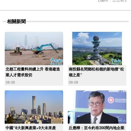
相關新聞
北都工程量料持續上升 香港建造
南投縣名間鄉松柏嶺的新地標“松
業人才需求殷切
嶺之星”
08-08
08-08
中國“8大新興產業+9大未來產
丘應樺：至今約有200間內地企業