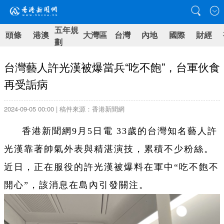
五年規
頭條
港澳
大灣區
台灣
內地
國際
財經
劃
台灣藝人許光漢被爆當兵“吃不飽”，台軍伙食
再受詬病
2024-09-05 00:00 | 稿件來源：香港新聞網
香港新聞網9月5日電 33歲的台灣知名藝人許
光漢靠著帥氣外表與精湛演技，累積不少粉絲。
近日，正在服役的許光漢被爆料在軍中“吃不飽不
開心”，該消息在島內引發關注。