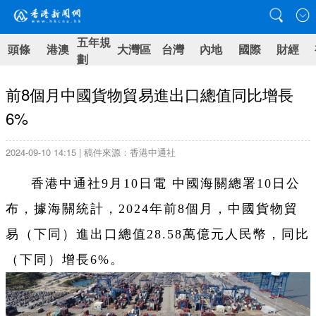
五年規
頭條
港澳
大灣區
台灣
內地
國際
財經
劃
前8個月中國貨物貿易進出口總值同比增長
6%
2024-09-10 14:15 | 稿件來源：香港中通社
香港中通社9月10日電 中國海關總署10日公
布，據海關統計，2024年前8個月，中國貨物貿
易（下同）進出口總值28.58萬億元人民幣，同比
（下同）增長6%。