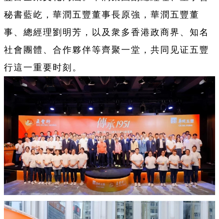
秘書藍屹，華潤五豐董事長原強，華潤五豐董
事、總經理劉明芳，以及衆多香港政商界、知名
社會團體、合作夥伴等齊聚一堂，共同见证五豐
行這一重要时刻。