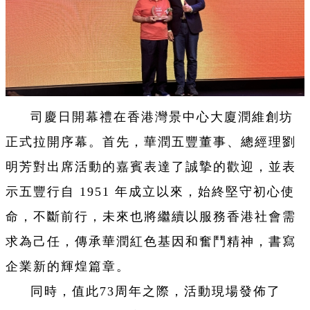
司慶日開幕禮在香港灣景中心大廈潤維創坊
正式拉開序幕。首先，華潤五豐董事、總經理劉
明芳對出席活動的嘉賓表達了誠摯的歡迎，並表
示五豐行自 1951 年成立以來，始終堅守初心使
命，不斷前行，未來也將繼續以服務香港社會需
求為己任，傳承華潤紅色基因和奮鬥精神，書寫
企業新的輝煌篇章。
同時，值此73周年之際，活動現場發佈了