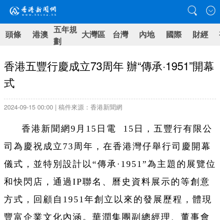
五年規
頭條
港澳
大灣區
台灣
內地
國際
財經
劃
香港五豐行慶成立73周年 辦“傳承·1951”開幕
式
2024-09-15 00:00 | 稿件來源：香港新聞網
香港新聞網9月15日電 15日，五豐行有限公
司為慶祝成立73周年，在香港灣仔舉行司慶開幕
儀式，並特別設計以“傳承·1951”為主題的展覽位
和快閃店，通過IP聯名、曆史資料展示的等創意
方式，回顧自1951年創立以來的發展歷程，體現
豐富企業文化內涵。華潤集團副總經理、董事會