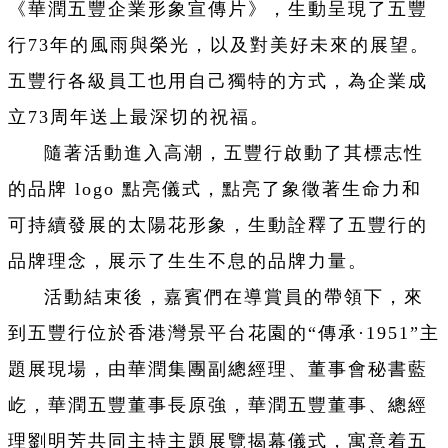
《華潤五豐企業形象宣傳片》，生動呈現了五豐
行73年的風雨與榮光，以及對美好未來的展望。
五豐行各級員工也用自己獨特的方式，為企業成
立73周年送上最深切的祝福。
隨著活動進入高潮，五豐行啟動了其標志性
的品牌 logo 點亮儀式，點亮了象徵著生命力和
可持續發展的太陽花形象，生動詮釋了五豐行的
品牌理念，展示了生生不息的品牌力量。
活動結束後，嘉賓們在導賞員的帶領下，來
到五豐行位於香港灣景平台花園的“傳承·1951”主
題展現場，由華潤集團副總經理、董事會秘書藍
屹，華潤五豐董事長原強，華潤五豐董事、總經
理劉明芳共同主持主題展覽揭幕儀式，寓意着五