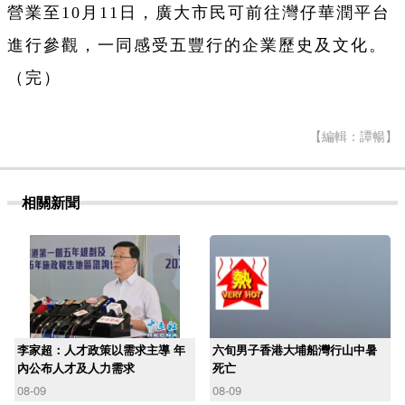
營業至10月11日，廣大市民可前往灣仔華潤平台
進行參觀，一同感受五豐行的企業歷史及文化。
（完）
【編輯：譚暢】
相關新聞
李家超：人才政策以需求主導 年
六旬男子香港大埔船灣行山中暑
內公布人才及人力需求
死亡
08-09
08-09