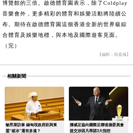
博覽館的三倍。
啟德體育園表示，
除了Coldplay
音樂會外，更多精彩的體育和娛樂活動將陸續公
布。期待在啟德體育園這個香港全新的世界級綜
合體育及娛樂地標，與本地及國際遊客見面。
（完）
【編輯：徐嘉儀】
相關新聞
敏昂萊訪泰 緬甸現政府距與東
挪威足協向國際足聯道德委員會
盟“破冰”還有多遠？
提交涉因凡蒂諾3大指控