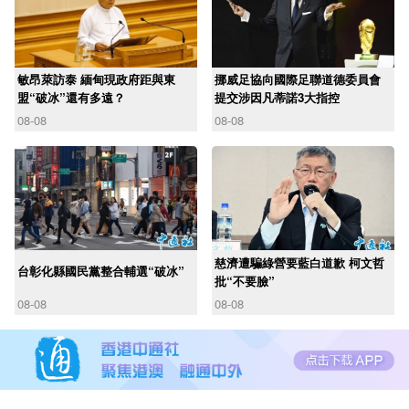
敏昂萊訪泰 緬甸現政府距與東
挪威足協向國際足聯道德委員會
盟“破冰”還有多遠？
提交涉因凡蒂諾3大指控
08-08
08-08
慈濟遭騙綠營要藍白道歉 柯文哲
台彰化縣國民黨整合輔選“破冰”
批“不要臉”
08-08
08-08