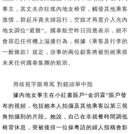
事主，其丈夫亦狂搖內地女椅背，觸發其他乘客
激憤，群起斥責夫婦惡行，空姐才再度介入允內
地女調位“避難”。國泰航空昨日回應表示，絕不
會容忍任何機上滋擾行為，根據《乘客及行李的
一般條款》規定，涉事的兩位顧客將被拒絕乘搭
未來任何國泰集團的航班。
用歧視字眼辱罵 對鏡頭舉中指
據內地女事主在小紅書賬戶“金玥霖”賬戶發
布的視頻，包括她本人拍攝及其他乘客以第三視
角拍攝到的片段。她說，自己在非就餐時間調低
椅背休息，突被後排一位操粵語的婦人指稱會影