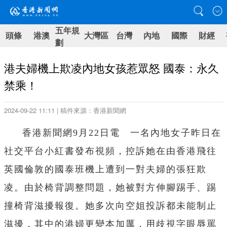
五年規
頭條
港澳
大灣區
台灣
內地
國際
財經
劃
港夫婦機上欺凌內地女孩惹眾怒 國泰：永久
禁乘！
2024-09-22 11:11 | 稿件來源：香港新聞網
香港新聞網9月22日電 一名內地女子昨日在
社交平台小紅書發布視頻，控訴她在由香港飛往
英國倫敦的國泰班機上遭到一對夫婦的張狂欺
凌。由於椅背調整問題，她被對方伸腳踢手、踢
撞椅背滋擾報復。她多次向空姐投訴都未能制止
滋擾，其中的港婦更變本加厲，用歧視字眼辱罵