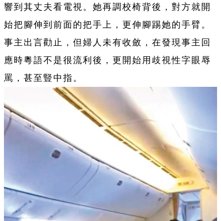
響到其丈夫看電視。她再調校椅背後，對方就開
始把腳伸到前面的把手上，更伸腳踢她的手臂。
事主出言勸止，但婦人未有收斂，在發現事主回
應時粵語不是很流利後，更開始用歧視性字眼辱
罵，甚至豎中指。