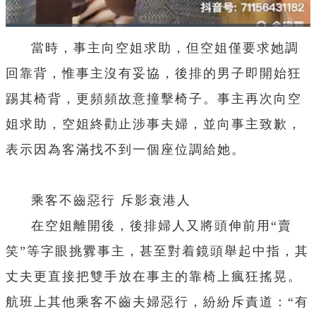
當時，事主向空姐求助，但空姐僅要求她調
回靠背，惟事主沒有妥協，後排的男子即開始狂
踢其椅背，更頻頻故意撞擊椅子。事主再次向空
姐求助，空姐終勸止涉事夫婦，並向事主致歉，
表示因為客滿找不到一個座位調給她。
乘客不齒惡行 斥影衰港人
在空姐離開後，後排婦人又將頭伸前用“賣
笑”等字眼挑釁事主，甚至對着鏡頭舉起中指，其
丈夫更直接把雙手放在事主的靠椅上瘋狂搖晃。
航班上其他乘客不齒夫婦惡行，紛紛斥責道：“有