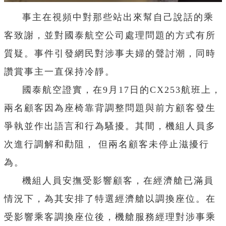
事主在視頻中對那些站出來幫自己說話的乘
客致謝，並對國泰航空公司處理問題的方式有所
質疑。事件引發網民對涉事夫婦的聲討潮，同時
讚賞事主一直保持冷靜。
國泰航空證實，在9月17日的CX253航班上，
兩名顧客因為座椅靠背調整問題與前方顧客發生
爭執並作出語言和行為騷擾。其間，機組人員多
次進行調解和勸阻， 但兩名顧客未停止滋擾行
為。
機組人員安撫受影響顧客，在經濟艙已滿員
情況下，為其安排了特選經濟艙以調換座位。在
受影響乘客調換座位後，機艙服務經理對涉事乘