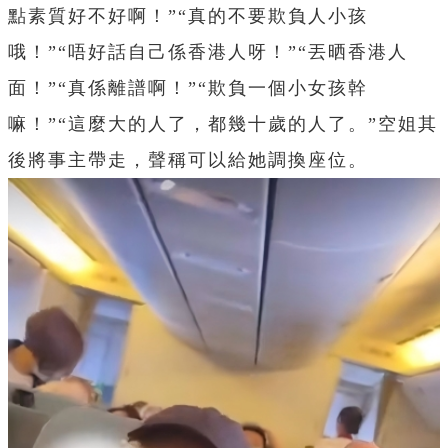
點素質好不好啊！”“真的不要欺負人小孩
哦！”“唔好話自己係香港人呀！”“丟晒香港人
面！”“真係離譜啊！”“欺負一個小女孩幹
嘛！”“這麼大的人了，都幾十歲的人了。”空姐其
後將事主帶走，聲稱可以給她調換座位。