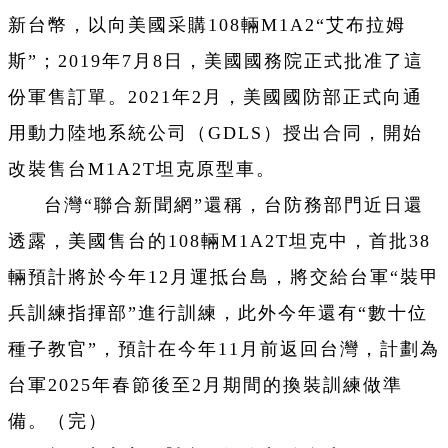
新台幣，以向美國采購108輛M1A2“艾布拉姆
斯”；2019年7月8日，美國國務院正式批准了這
份軍售訂單。2021年2月，美國國防部正式向通
用動力陸地系統公司（GDLS）授出合同，開始
改裝售台M1A2T坦克原型車。
台灣“聯合新聞網”還稱，台防務部門近日還
透露，美國售台的108輛M1A2T坦克中，首批38
輛預計將於今年12月運抵台島，將交給台軍“裝甲
兵訓練指揮部”進行訓練，此外今年還有“數十位
種子教官”，預計在今年11月前返回台灣，計劃為
台軍2025年春節後至2月期間的換裝訓練做準
備。（完）