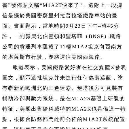
書”發佈貼文稱“M1A2T快來了”，還附上一段據
信是攝於美國密蘇里州拉普拉塔鐵路車站的畫
面。畫面顯示，當地時間9月23日下午4時45分
許，一列隸屬北伯靈頓和聖塔菲（BNSF）鐵路
公司的貨運列車運載了12輛M1A2坦克向西南方
的堪薩斯市行駛，即將運往美國西海岸。
報道表示，美國鐵路愛好者在社交媒體X發表
圖文，顯示這批坦克并未進行任何偽裝遮蔽，塗
有嶄新的歐洲北約三色迷彩。炮塔後方可見裝有
輔助冷卻與動力系統，是在M1A2S基礎上研製的
特征，美國出售給科威特的M1A2K也具備這一特
點，根據台防務部門此前公佈的M1A2T系統配置