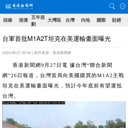
五年規
頭條
港澳
大灣區
台灣
內地
國際
財經
劃
台軍首批M1A2T坦克在美運輸畫面曝光
2024-09-27 00:00 | 稿件來源：香港新聞網
香港新聞網9月27日電 據台灣“聯合新聞
網”26日報道，台灣當局向美國購買的M1A2主戰
坦克在美運輸畫面曝光，預計今年底前有望運抵
台灣。