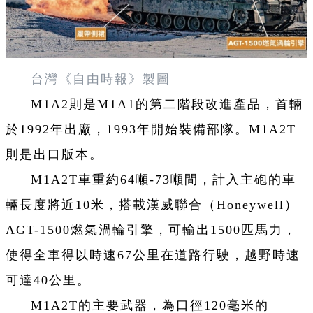
台灣《自由時報》製圖
M1A2則是M1A1的第二階段改進產品，首輛
於1992年出廠，1993年開始裝備部隊。M1A2T
則是出口版本。
M1A2T車重約64噸-73噸間，計入主砲的車
輛長度將近10米，搭載漢威聯合（Honeywell）
AGT-1500燃氣渦輪引擎，可輸出1500匹馬力，
使得全車得以時速67公里在道路行駛，越野時速
可達40公里。
M1A2T的主要武器，為口徑120毫米的