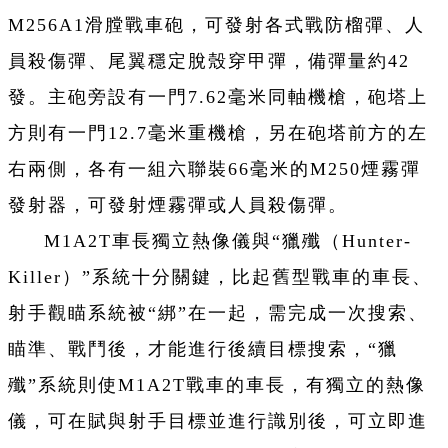
M256A1滑膛戰車砲，可發射各式戰防榴彈、人
員殺傷彈、尾翼穩定脫殼穿甲彈，備彈量約42
發。主砲旁設有一門7.62毫米同軸機槍，砲塔上
方則有一門12.7毫米重機槍，另在砲塔前方的左
右兩側，各有一組六聯裝66毫米的M250煙霧彈
發射器，可發射煙霧彈或人員殺傷彈。
M1A2T車長獨立熱像儀與“獵殲（Hunter-
Killer）”系統十分關鍵，比起舊型戰車的車長、
射手觀瞄系統被“綁”在一起，需完成一次搜索、
瞄準、戰鬥後，才能進行後續目標搜索，“獵
殲”系統則使M1A2T戰車的車長，有獨立的熱像
儀，可在賦與射手目標並進行識別後，可立即進