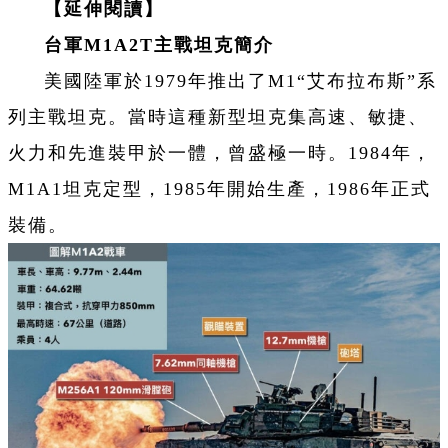
【延伸閱讀】
台軍M1A2T主戰坦克簡介
美國陸軍於1979年推出了M1“艾布拉布斯”系
列主戰坦克。當時這種新型坦克集高速、敏捷、
火力和先進裝甲於一體，曾盛極一時。1984年，
M1A1坦克定型，1985年開始生產，1986年正式
裝備。