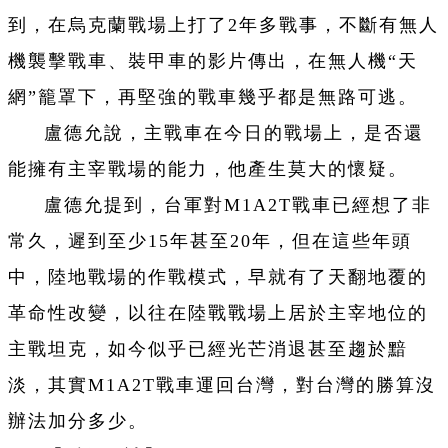
到，在烏克蘭戰場上打了2年多戰事，不斷有無人
機襲擊戰車、裝甲車的影片傳出，在無人機“天
網”籠罩下，再堅強的戰車幾乎都是無路可逃。
盧德允說，主戰車在今日的戰場上，是否還
能擁有主宰戰場的能力，他產生莫大的懷疑。
盧德允提到，台軍對M1A2T戰車已經想了非
常久，遲到至少15年甚至20年，但在這些年頭
中，陸地戰場的作戰模式，早就有了天翻地覆的
革命性改變，以往在陸戰戰場上居於主宰地位的
主戰坦克，如今似乎已經光芒消退甚至趨於黯
淡，其實M1A2T戰車運回台灣，對台灣的勝算沒
辦法加分多少。