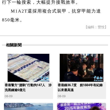
行下一輪搜索，大幅提升接戰效率。
M1A2T還採用複合式裝甲，抗穿甲能力達
850毫米。
【編輯：豐悅】
相關新聞
香港警方“捷駒”行動拘147人 涉
香港錄36.7度 創1884年有紀錄
洗黑錢逾6億元
以來最高溫
08-09
08-09