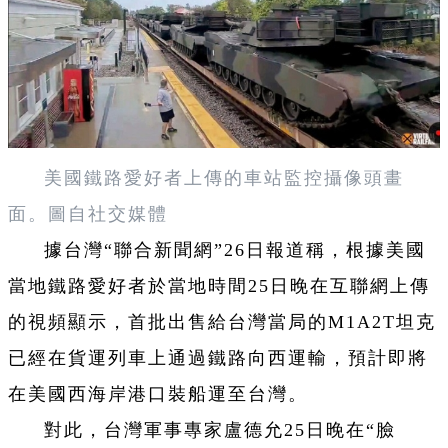
美國鐵路愛好者上傳的車站監控攝像頭畫
面。圖自社交媒體
據台灣“聯合新聞網”26日報道稱，根據美國
當地鐵路愛好者於當地時間25日晚在互聯網上傳
的視頻顯示，首批出售給台灣當局的M1A2T坦克
已經在貨運列車上通過鐵路向西運輸，預計即將
在美國西海岸港口裝船運至台灣。
對此，台灣軍事專家盧德允25日晚在“臉