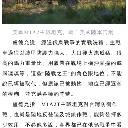
美軍M1A2主戰坦克。圖自美國陸軍官網
盧德允說，經過俄烏戰爭的實戰洗禮，主戰
車過往以裝甲防護力強大、大口徑火炮威猛、很
高的馬力重量比、用履帶在戰場上橫沖直撞的威
風凜凜等，這些“陸戰之王”的角色跟地位，不能
說已經被取代，但應該已被動搖，地位已經逐漸
的模糊，並充滿各種的問號。
盧德允指，M1A2T主戰坦克對台灣防衛作
戰，也就是陸地反登陸及城鎮作戰，能夠發揮多
少效用，不必他多說，各界都已在俄烏戰爭中看