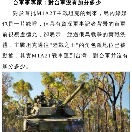
台軍事專家：對台軍沒有加分多少
對於首批M1A2T主戰坦克的到來，島內綠媒
也是一片歡呼，但具有資深軍事記者背景的台軍
前視察盧德允，卻表示：經過俄烏戰爭的實戰洗
禮，主戰坦克過往“陸戰之王”的角色跟地位已被
動搖，其實M1A2T戰車運到台灣，對台軍并沒有
加分多少。