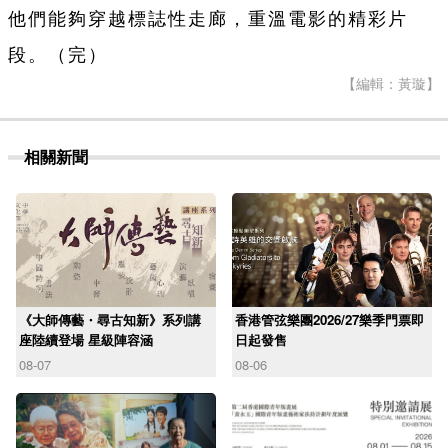
他們能夠穿越標誌性走廊，重溫電影的精彩片
段。（完）
【編輯：黃璇】
相關新聞
《大師傳藝・尋古知新》系列講
香港管弦樂團2026/27樂季門票即
座陸續登場 星級陣容涵
日起發售
08-07
08-06