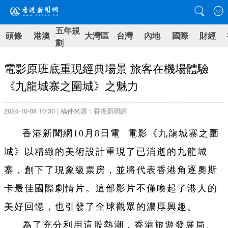
五年規
頭條
港澳
大灣區
台灣
內地
國際
財經
劃
電影原班底重現經典場景 旅客在機場體驗
《九龍城寨之圍城》之魅力
2024-10-08 10:30 | 稿件來源：香港新聞網
香港新聞網10月8日電 電影《九龍城寨之圍
城》以精緻的美術設計重現了已消逝的九龍城
寨，創下了現象級票房，並將代表香港角逐奧斯
卡最佳國際劇情片。這部影片不僅喚起了港人的
美好回憶，也引發了全球觀眾的濃厚興趣。
為了充分利用這股熱潮，香港旅遊發展局、